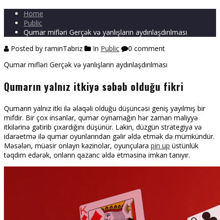
Home
Public
Qumar mifləri Gerçək və yanlışların aydınlaşdırılması
Posted by raminTabriz
In
Public
0 comment
Qumar mifləri Gerçək və yanlışların aydınlaşdırılması
Qumarın yalnız itkiyə səbəb olduğu fikri
Qumarın yalnız itki ilə əlaqəli olduğu düşüncəsi geniş yayılmış bir
mifdir. Bir çox insanlar, qumar oynamağın hər zaman maliyyə
itkilərinə gətirib çıxardığını düşünür. Lakin, düzgün strategiya və
idarəetmə ilə qumar oyunlarından gəlir əldə etmək də mümkündür.
Məsələn, müasir onlayn kazinolar, oyunçulara
pin up
üstünlük
təqdim edərək, onların qazanc əldə etməsinə imkan tanıyır.