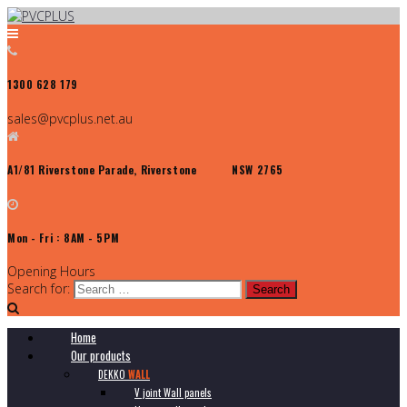
1300 628 179
sales@pvcplus.net.au
A1/81 Riverstone Parade, Riverstone NSW 2765
Mon - Fri : 8AM - 5PM
Opening Hours
Search for:
Home
Our products
DEKKO
WALL
V joint Wall panels