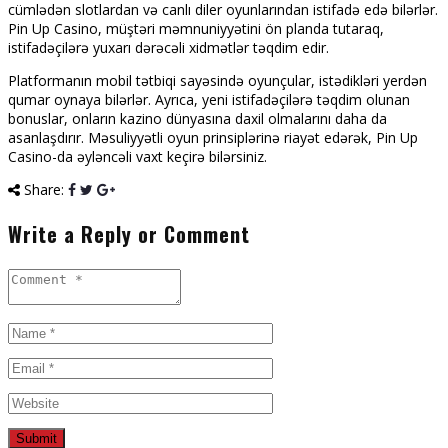
cümlədən slotlardan və canlı diler oyunlarından istifadə edə bilərlər.
Pin Up Casino, müştəri məmnuniyyətini ön planda tutaraq,
istifadəçilərə yuxarı dərəcəli xidmətlər təqdim edir.
Platformanın mobil tətbiqi sayəsində oyunçular, istədikləri yerdən
qumar oynaya bilərlər. Ayrıca, yeni istifadəçilərə təqdim olunan
bonuslar, onların kazino dünyasına daxil olmalarını daha da
asanlaşdırır. Məsuliyyətli oyun prinsiplərinə riayət edərək, Pin Up
Casino-da əyləncəli vaxt keçirə bilərsiniz.
Share:
Write a Reply or Comment