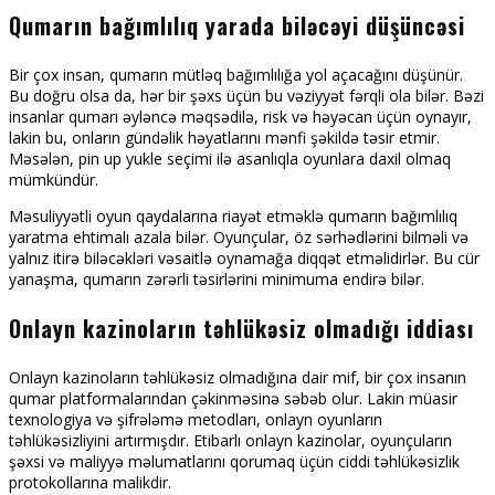
Qumarın bağımlılıq yarada biləcəyi düşüncəsi
Bir çox insan, qumarın mütləq bağımlılığa yol açacağını düşünür.
Bu doğru olsa da, hər bir şəxs üçün bu vəziyyət fərqli ola bilər. Bəzi
insanlar qumarı əyləncə məqsədilə, risk və həyəcan üçün oynayır,
lakin bu, onların gündəlik həyatlarını mənfi şəkildə təsir etmir.
Məsələn, pin up yukle seçimi ilə asanlıqla oyunlara daxil olmaq
mümkündür.
Məsuliyyətli oyun qaydalarına riayət etməklə qumarın bağımlılıq
yaratma ehtimalı azala bilər. Oyunçular, öz sərhədlərini bilməli və
yalnız itirə biləcəkləri vəsaitlə oynamağa diqqət etməlidirlər. Bu cür
yanaşma, qumarın zərərli təsirlərini minimuma endirə bilər.
Onlayn kazinoların təhlükəsiz olmadığı iddiası
Onlayn kazinoların təhlükəsiz olmadığına dair mif, bir çox insanın
qumar platformalarından çəkinməsinə səbəb olur. Lakin müasir
texnologiya və şifrələmə metodları, onlayn oyunların
təhlükəsizliyini artırmışdır. Etibarlı onlayn kazinolar, oyunçuların
şəxsi və maliyyə məlumatlarını qorumaq üçün ciddi təhlükəsizlik
protokollarına malikdir.