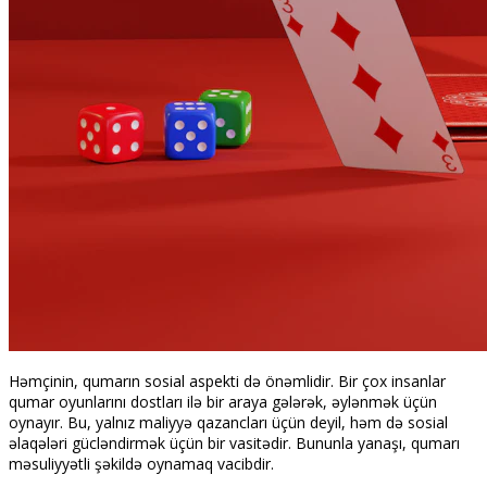
Həmçinin, qumarın sosial aspekti də önəmlidir. Bir çox insanlar
qumar oyunlarını dostları ilə bir araya gələrək, əylənmək üçün
oynayır. Bu, yalnız maliyyə qazancları üçün deyil, həm də sosial
əlaqələri gücləndirmək üçün bir vasitədir. Bununla yanaşı, qumarı
məsuliyyətli şəkildə oynamaq vacibdir.