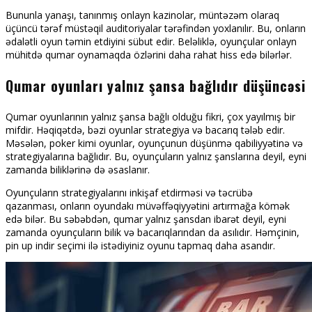
Bununla yanaşı, tanınmış onlayn kazinolar, müntəzəm olaraq
üçüncü tərəf müstəqil auditoriyalar tərəfindən yoxlanılır. Bu, onların
ədalətli oyun təmin etdiyini sübut edir. Beləliklə, oyunçular onlayn
mühitdə qumar oynamaqda özlərini daha rahat hiss edə bilərlər.
Qumar oyunları yalnız şansa bağlıdır düşüncəsi
Qumar oyunlarının yalnız şansa bağlı olduğu fikri, çox yayılmış bir
mifdir. Həqiqətdə, bəzi oyunlar strategiya və bacarıq tələb edir.
Məsələn, poker kimi oyunlar, oyunçunun düşünmə qabiliyyətinə və
strategiyalarına bağlıdır. Bu, oyunçuların yalnız şanslarına deyil, eyni
zamanda biliklərinə də əsaslanır.
Oyunçuların strategiyalarını inkişaf etdirməsi və təcrübə
qazanması, onların oyundakı müvəffəqiyyətini artırmağa kömək
edə bilər. Bu səbəbdən, qumar yalnız şansdan ibarət deyil, eyni
zamanda oyunçuların bilik və bacarıqlarından da asılıdır. Həmçinin,
pin up indir seçimi ilə istədiyiniz oyunu tapmaq daha asandır.