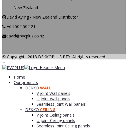
New Zealand
David Ayling - New Zealand Distributor
+64 502 502 21
david@pvcplus.co.nz
© Copyrights 2018 DEKKOPLUS PTY. All rights reserved.
Home
Our products
DEKKO
WALL
V joint Wall panels
U joint wall panels
Seamless joint Wall panels
DEKKO
CEILING
V joint Ceiling panels
U joint Ceiling panels
Seamless joint Ceiling panels