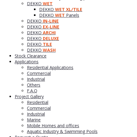
DEKKO
WET
DEKKO
WET XL/TILE
DEKKO
WET
Panels
DEKKO
IN-LINE
DEKKO
EX-LINE
DEKKO
ARCHI
DEKKO
DELUXE
DEKKO
TILE
DEKKO
WASH
Stock Clearance
Applications
Residential Applications
Commercial
Industrial
Others
F.A.Q
Project Gallery
Residential
Commercial
Industrial
Marine
Mobile Homes and offices
Aquatic Industry & Swimming Pools