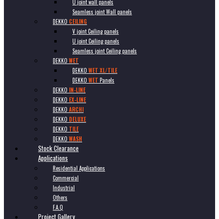
U joint wall panels
Seamless joint Wall panels
DEKKO
CEILING
V joint Ceiling panels
U joint Ceiling panels
Seamless joint Ceiling panels
DEKKO
WET
DEKKO
WET XL/TILE
DEKKO
WET
Panels
DEKKO
IN-LINE
DEKKO
EX-LINE
DEKKO
ARCHI
DEKKO
DELUXE
DEKKO
TILE
DEKKO
WASH
Stock Clearance
Applications
Residential Applications
Commercial
Industrial
Others
F.A.Q
Project Gallery