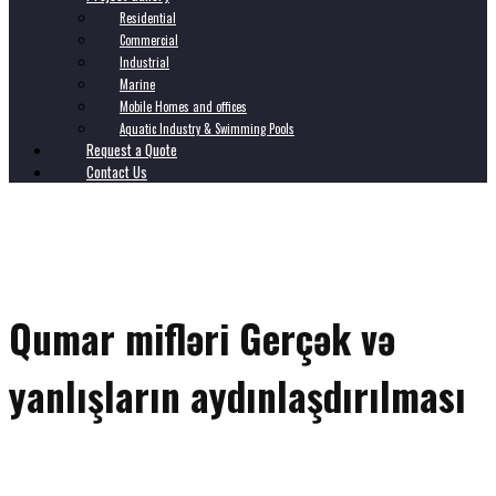
Residential
Commercial
Industrial
Marine
Mobile Homes and offices
Aquatic Industry & Swimming Pools
Request a Quote
Contact Us
Qumar mifləri Gerçək və
yanlışların aydınlaşdırılması