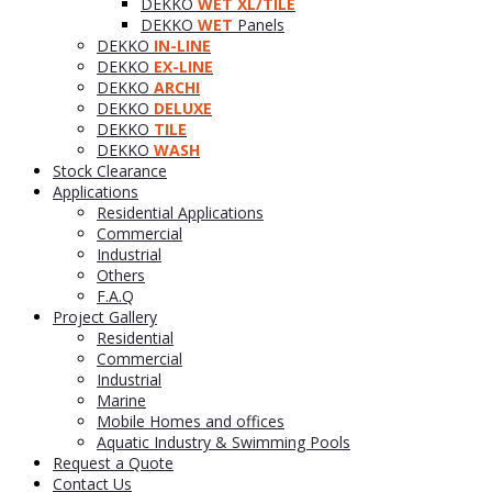
DEKKO
WET XL/TILE
DEKKO
WET
Panels
DEKKO
IN-LINE
DEKKO
EX-LINE
DEKKO
ARCHI
DEKKO
DELUXE
DEKKO
TILE
DEKKO
WASH
Stock Clearance
Applications
Residential Applications
Commercial
Industrial
Others
F.A.Q
Project Gallery
Residential
Commercial
Industrial
Marine
Mobile Homes and offices
Aquatic Industry & Swimming Pools
Request a Quote
Contact Us