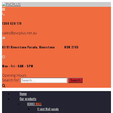
1300 628 179
sales@pvcplus.net.au
A1/81 Riverstone Parade, Riverstone NSW 2765
Mon - Fri : 8AM - 5PM
Opening Hours
Search for:
Home
Our products
DEKKO
WALL
V joint Wall panels