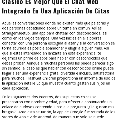
Clásico Es Mejor Que El Chat Web
Integrado En Una Aplicación De Citas
Aquellas conversaciones donde no existen más que palabras y
dos personas debatiendo sobre un tema en común. Así es
StrangerMeetup, una app para chatear con desconocidos, así
como en los viejos tiempos. Una vez inicies en ella podrás
conectar con una persona escogida al azar y si la conversación se
torna aburrida es posible abandonar y elegir a alguien más. Así
que si estás interesado en lanzarte en esta experiencia, te
dejamos un prime de apps para hablar con desconocidos que
debes probar. Aunque a muchas personas les pueda parecer algo
sin sentido, el caso es que hablar con desconocidos online puede
llegar a ser una experiencia grata, divertida e incluso, satisfactoria
para muchos. FlashGet Children proporciona un informe de uso de
la aplicación detalle Ed que muestra cuánto gastan sus hijos en
cada aplicación.
En los siguientes dos intentos, dos supuestas chicas se
presentaron con nombre y edad, para ofrecer a continuación un
enlace de dudosos contenido junto a la pregunta “¿Te gustan mis
bragas?”. Ante esta situación, la app de Omegle fue retirada de los
stores de Apple y de Android, de manera que solo se puede