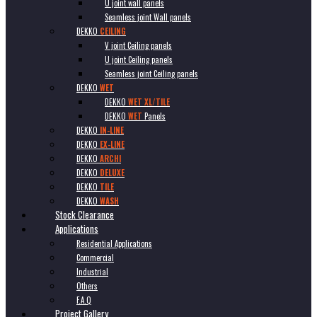
U joint wall panels
Seamless joint Wall panels
DEKKO
CEILING
V joint Ceiling panels
U joint Ceiling panels
Seamless joint Ceiling panels
DEKKO
WET
DEKKO
WET XL/TILE
DEKKO
WET
Panels
DEKKO
IN-LINE
DEKKO
EX-LINE
DEKKO
ARCHI
DEKKO
DELUXE
DEKKO
TILE
DEKKO
WASH
Stock Clearance
Applications
Residential Applications
Commercial
Industrial
Others
F.A.Q
Project Gallery