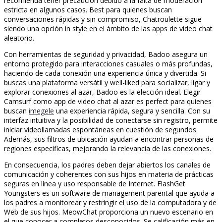
recomienda tener precaución debido a la falta de moderación
estricta en algunos casos. Best para quienes buscan
conversaciones rápidas y sin compromiso, Chatroulette sigue
siendo una opción in style en el ámbito de las apps de video chat
aleatorio.
Con herramientas de seguridad y privacidad, Badoo asegura un
entorno protegido para interacciones casuales o más profundas,
haciendo de cada conexión una experiencia única y divertida. Si
buscas una plataforma versátil y well-liked para socializar, ligar y
explorar conexiones al azar, Badoo es la elección ideal. Elegir
Camsurf como app de video chat al azar es perfect para quienes
buscan
imegele
una experiencia rápida, segura y sencilla. Con su
interfaz intuitiva y la posibilidad de conectarse sin registro, permite
iniciar videollamadas espontáneas en cuestión de segundos.
Además, sus filtros de ubicación ayudan a encontrar personas de
regiones específicas, mejorando la relevancia de las conexiones.
En consecuencia, los padres deben dejar abiertos los canales de
comunicación y coherentes con sus hijos en materia de prácticas
seguras en línea y uso responsable de Internet. FlashGet
Youngsters es un software de management parental que ayuda a
los padres a monitorear y restringir el uso de la computadora y de
Web de sus hijos. MeowChat proporciona un nuevo escenario en
el que conocer a completos desconocidos. Se calificación más en