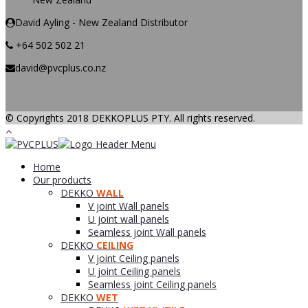
David Ayling - New Zealand Distributor
+64 502 502 21
david@pvcplus.co.nz
© Copyrights 2018 DEKKOPLUS PTY. All rights reserved.
Home
Our products
DEKKO
WALL
V joint Wall panels
U joint wall panels
Seamless joint Wall panels
DEKKO
CEILING
V joint Ceiling panels
U joint Ceiling panels
Seamless joint Ceiling panels
DEKKO
WET