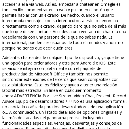
acceder a ella vía web. Así es, empezar a chatear en Omegle es
tan sencillo como entrar en la web y pulsar en el botón que
permite hablar con un extraño. De hecho, cuando el usuario
intercambia mensajes con su interlocutor, a este lo denomina
directamente como extraño, dejando claro que no sabe de él más
que lo que desee contarle. Accedes a una ventana de chat o a una
videollamada con una persona de la que no sabes nada. Es
internacional, pueden ser usuarios de todo el mundo, y anónimo
porque no tienes que decir quién eres.
Adelante, chatea desde cualquier tipo de dispositivo, ya que tiene
una opción para ordenadores y otra para Android e iOS. Este
servicio se integra completamente con el paquete de
productividad de Microsoft Office y también nos permite
sincronizar extensiones de terceros que sean compatibles con
esta plataforma. Esto los fideliza y ayuda a tener una relación
laboral más estrecha. En línea en cualquier momento
ahora.ADVERTENCIA Por Live Stream Video Chat, Present, Record
Advice Equipo de desarrolladores +++No es una aplicación formal,
no asociada o afiliada para los desarrolladores de una aplicación
o… A continuación, un listado detallado de opciones originales y
las más destacadas del panorama precise, incluyendo
funcionalidades especiales, ventajas, desventajas y consejos de
uso seguro. Es un guardia de seguridad digital para la vida