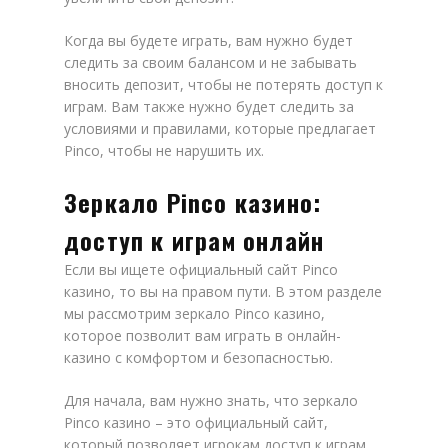
Когда вы будете играть, вам нужно будет
следить за своим балансом и не забывать
вносить депозит, чтобы не потерять доступ к
играм. Вам также нужно будет следить за
условиями и правилами, которые предлагает
Pinco, чтобы не нарушить их.
Зеркало Pinco казино:
доступ к играм онлайн
Если вы ищете официальный сайт Pinco
казино, то вы на правом пути. В этом разделе
мы рассмотрим зеркало Pinco казино,
которое позволит вам играть в онлайн-
казино с комфортом и безопасностью.
Для начала, вам нужно знать, что зеркало
Pinco казино – это официальный сайт,
который позволяет игрокам доступ к играм