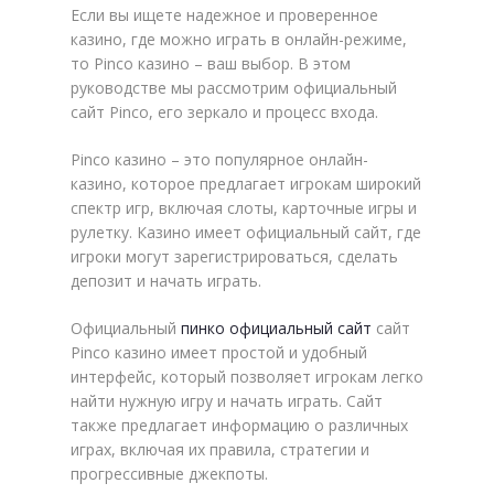
Если вы ищете надежное и проверенное
казино, где можно играть в онлайн-режиме,
то Pinco казино – ваш выбор. В этом
руководстве мы рассмотрим официальный
сайт Pinco, его зеркало и процесс входа.
Pinco казино – это популярное онлайн-
казино, которое предлагает игрокам широкий
спектр игр, включая слоты, карточные игры и
рулетку. Казино имеет официальный сайт, где
игроки могут зарегистрироваться, сделать
депозит и начать играть.
Официальный
пинко официальный сайт
сайт
Pinco казино имеет простой и удобный
интерфейс, который позволяет игрокам легко
найти нужную игру и начать играть. Сайт
также предлагает информацию о различных
играх, включая их правила, стратегии и
прогрессивные джекпоты.