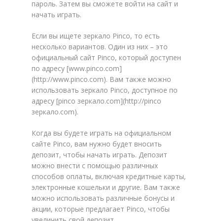
пароль. Затем вы сможете войти на сайт и
начать играть.
Если вы ищете зеркало Pinco, то есть
несколько вариантов. Один из них – это
официальный сайт Pinco, который доступен
по адресу [www.pinco.com]
(http://www.pinco.com). Вам также можно
использовать зеркало Pinco, доступное по
адресу [pinco зеркало.com](http://pinco
зеркало.com).
Когда вы будете играть на официальном
сайте Pinco, вам нужно будет вносить
депозит, чтобы начать играть. Депозит
можно внести с помощью различных
способов оплаты, включая кредитные карты,
электронные кошельки и другие. Вам также
можно использовать различные бонусы и
акции, которые предлагает Pinco, чтобы
увеличить свой депозит.