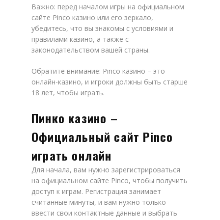
Важно: перед началом игры на официальном
сайте Pinco казино или его зеркало,
убедитесь, что вы знакомы с условиями и
правилами казино, а также с
законодательством вашей страны.
Обратите внимание: Pinco казино – это
онлайн-казино, и игроки должны быть старше
18 лет, чтобы играть.
Пинко казино –
Официальный сайт Pinco
играть онлайн
Для начала, вам нужно зарегистрироваться
на официальном сайте Pinco, чтобы получить
доступ к играм. Регистрация занимает
считанные минуты, и вам нужно только
ввести свои контактные данные и выбрать