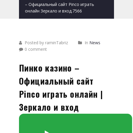
– Официальный сайт Pinco играть
онлайн Зеркало и вход.7566
Posted by raminTabriz
In
News
0 comment
Пинко казино –
Официальный сайт
Pinco играть онлайн |
Зеркало и вход