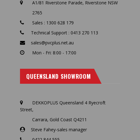
A1/81 Riverstone Parade, Riverstone NSW
2765
Sales : 1300 628 179
Technical Support : 0413 270 113
sales@pvcplus.net.au
Mon - Fri: 8:00 - 17:00
QUEENSLAND SHOWROOM
DEKKOPLUS Queensland 4 Ryecroft
Street,
Carrara, Gold Coast Q4211
Steve Fahey-sales manager
0422 844 555