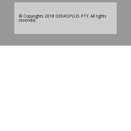
© Copyrights 2018 DEKKOPLUS PTY. All rights
reserved.