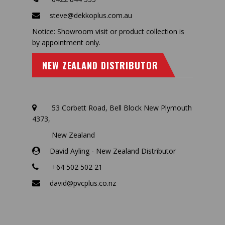
steve@dekkoplus.com.au
Notice: Showroom visit or product collection is
by appointment only.
NEW ZEALAND DISTRIBUTOR
53 Corbett Road, Bell Block New Plymouth
4373,
New Zealand
David Ayling - New Zealand Distributor
+64 502 502 21
david@pvcplus.co.nz