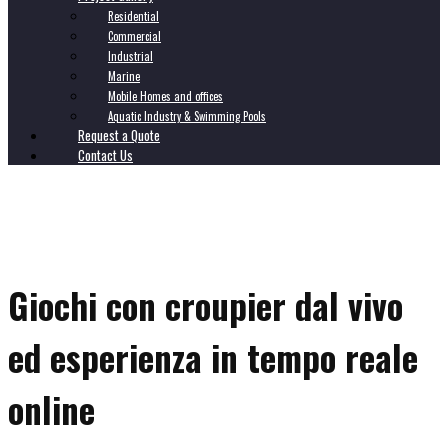
Residential
Commercial
Industrial
Marine
Mobile Homes and offices
Aquatic Industry & Swimming Pools
Request a Quote
Contact Us
Giochi con croupier dal vivo
ed esperienza in tempo reale
online