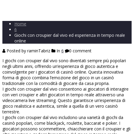
Home
6
Giochi con croupier dal vivo ed esperienza in tempo reale
online
Posted by raminTabriz
In
6
0 comment
I giochi con croupier dal vivo sono diventati sempre più popolari
negli ultimi anni, offrendo un’esperienza di gioco autentica e
coinvolgente per i giocatori di casinò online. Questa innovativa
forma di gioco combina l’emozione del gioco in un casinò
tradizionale con la comodità di giocare da casa propria.
I giochi con croupier dal vivo consentono ai giocatori di interagire
con veri croupier e altri giocatori in tempo reale attraverso una
videocamera live streaming. Questo garantisce un’esperienza di
gioco realistica e autentica, simile a quella di un vero casinò
terrestre.
I giochi con croupier dal vivo includono una varietà di giochi da
casinò popolari, come blackjack, roulette, baccarat e poker. I
giocatori possono scommettere, chiacchierare con il croupier e gli