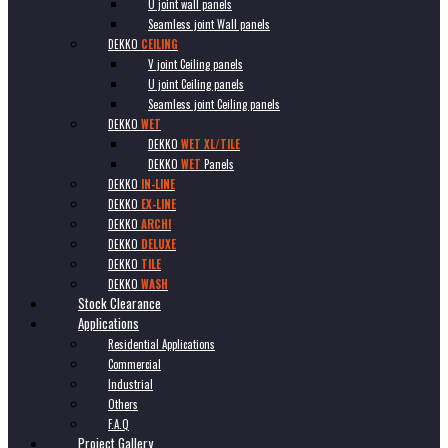
U joint wall panels
Seamless joint Wall panels
DEKKO
CEILING
V joint Ceiling panels
U joint Ceiling panels
Seamless joint Ceiling panels
DEKKO
WET
DEKKO
WET XL/TILE
DEKKO
WET
Panels
DEKKO
IN-LINE
DEKKO
EX-LINE
DEKKO
ARCHI
DEKKO
DELUXE
DEKKO
TILE
DEKKO
WASH
Stock Clearance
Applications
Residential Applications
Commercial
Industrial
Others
F.A.Q
Project Gallery