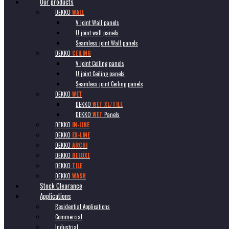
Our products
DEKKO
WALL
V joint Wall panels
U joint wall panels
Seamless joint Wall panels
DEKKO
CEILING
V joint Ceiling panels
U joint Ceiling panels
Seamless joint Ceiling panels
DEKKO
WET
DEKKO
WET XL/TILE
DEKKO
WET
Panels
DEKKO
IN-LINE
DEKKO
EX-LINE
DEKKO
ARCHI
DEKKO
DELUXE
DEKKO
TILE
DEKKO
WASH
Stock Clearance
Applications
Residential Applications
Commercial
Industrial