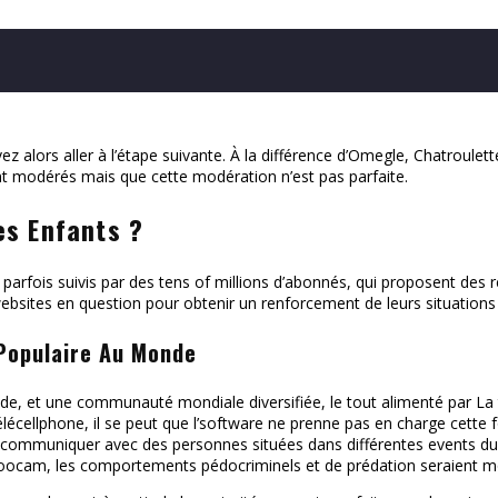
ez alors aller à l’étape suivante. À la différence d’Omegle, Chatroule
nt modérés mais que cette modération n’est pas parfaite.
es Enfants ?
s, parfois suivis par des tens of millions d’abonnés, qui proposent des
es websites en question pour obtenir un renforcement de leurs situation
 Populaire Au Monde
ide, et une communauté mondiale diversifiée, le tout alimenté par L
lécellphone, il se peut que l’software ne prenne pas en charge cette f
communiquer avec des personnes situées dans différentes events du gl
oocam, les comportements pédocriminels et de prédation seraient m