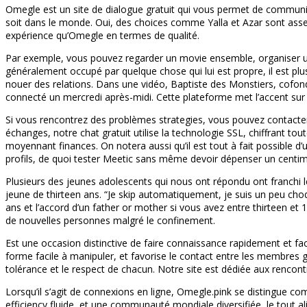
Omegle est un site de dialogue gratuit qui vous permet de communiquer
soit dans le monde. Oui, des choices comme Yalla et Azar sont asse
expérience qu’Omegle en termes de qualité.
Par exemple, vous pouvez regarder un movie ensemble, organiser une 
généralement occupé par quelque chose qui lui est propre, il est plu
nouer des relations. Dans une vidéo, Baptiste des Monstiers, cofonda
connecté un mercredi après-midi. Cette plateforme met l’accent sur l
Si vous rencontrez des problèmes strategies, vous pouvez contacter l
échanges, notre chat gratuit utilise la technologie SSL, chiffrant to
moyennant finances. On notera aussi qu’il est tout à fait possible d
profils, de quoi tester Meetic sans même devoir dépenser un centim
Plusieurs des jeunes adolescents qui nous ont répondu ont franchi 
jeune de thirteen ans. “Je skip automatiquement, je suis un peu choq
ans et l’accord d’un father or mother si vous avez entre thirteen et
de nouvelles personnes malgré le confinement.
Est une occasion distinctive de faire connaissance rapidement et faci
forme facile à manipuler, et favorise le contact entre les membres gr
tolérance et le respect de chacun. Notre site est dédiée aux renco
Lorsqu’il s’agit de connexions en ligne, Omegle.pink se distingue 
efficiency fluide, et une communauté mondiale diversifiée, le tout a