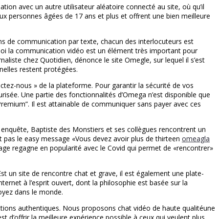
ion avec un autre utilisateur aléatoire connecté au site, où qu’il
ux personnes âgées de 17 ans et plus et offrent une bien meilleure
lons de communication par texte, chacun des interlocuteurs est
rquoi la communication vidéo est un élément très important pour
aliste chez Quotidien, dénonce le site Omegle, sur lequel il s’est
nelles restent protégées.
ctez-nous » de la plateforme. Pour garantir la sécurité de vos
curisée. Une partie des fonctionnalités d’Omega n’est disponible que
 “Premium”. Il est attainable de communiquer sans payer avec ces
 enquête, Baptiste des Monstiers et ses collègues rencontrent un
est pas le easy message «Vous devez avoir plus de thirteen
omeagla
 page regagne en popularité avec le Covid qui permet de «rencontrer»
st un site de rencontre chat et grave, il est également une plate-
ernet à l’esprit ouvert, dont la philosophie est basée sur la
soyez dans le monde.
actions authentiques. Nous proposons chat vidéo de haute qualitéune
 d’offrir la meilleure expérience possible à ceux qui veulent plus