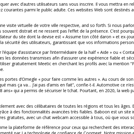
 avec d’autres utilisateurs sans vous inscrire. Il vous mettra en relat
z courantes parmi le public adulte. Ces websites Web sont destinés a
visite virtuelle de votre ville respective, and so forth. Si nous par
s souvent distrait et ne ressent pas l’effet de la présence. C’est pou
teur du site dont la devise est « Assume ton côté daron » et ex-journ
a sécurité des utilisateurs, garantissant que vos informations person
’équipe d’assistance par l’intermédiaire de la half « Aide » ou « Conta
utes les données transmises afin d’assurer une expérience fiable et sé
’utiliser gratuitement Meetic en cherchant les profils avec la mention
e.
les portes d’Omegle « pour faire comme les autres ». Au cours de son
ué mais ça va… J’ai pas d’amis en fait”, confie-t-il. Automotive ce n’
 18 ans» qui a permis de sécuriser le tchat. Pourtant, en 2020, la web
lement avec des célibataires de toutes les régions et tous les âges. E
âce à des fonctionnalités avancées très fiables. Baboon est un site int
ntres gratuites, avec un chat webcam accessible à tous, où que vous 
comme la plateforme de référence pour ceux qui recherchent des inter
limenté par La technologie de confiance de Coomeet. Notre mission est