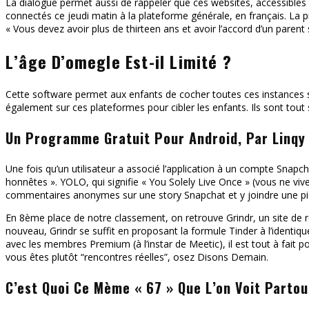
La dialogue permet aussi de rappeler que ces websites, accessibles 
connectés ce jeudi matin à la plateforme générale, en français. La p
« Vous devez avoir plus de thirteen ans et avoir l’accord d’un parent 
L’âge D’omegle Est-il Limité ?
Cette software permet aux enfants de cocher toutes ces instances sa
également sur ces plateformes pour cibler les enfants. Ils sont tou
Un Programme Gratuit Pour Android, Par Linqy
Une fois qu’un utilisateur a associé l’application à un compte Snapc
honnêtes ». YOLO, qui signifie « You Solely Live Once » (vous ne viv
commentaires anonymes sur une story Snapchat et y joindre une pi
En 8ème place de notre classement, on retrouve Grindr, un site de
nouveau, Grindr se suffit en proposant la formule Tinder à l’identiqu
avec les membres Premium (à l’instar de Meetic), il est tout à fait 
vous êtes plutôt “rencontres réelles”, osez Disons Demain.
C’est Quoi Ce Mème « 67 » Que L’on Voit Parto