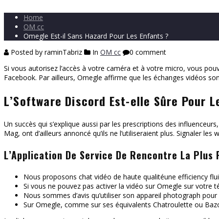
Home
OM cc
Omegle Est-il Sans Hazard Pour Les Enfants ?
Posted by raminTabriz
In
OM cc
0 comment
Si vous autorisez l’accès à votre caméra et à votre micro, vous pouv
Facebook. Par ailleurs, Omegle affirme que les échanges vidéos so
L’Software Discord Est-elle Sûre Pour L
Un succès qui s’explique aussi par les prescriptions des influenceur
Mag, ont d’ailleurs annoncé qu’ils ne l’utiliseraient plus. Signaler l
L’Application De Service De Rencontre La Plus
Nous proposons chat vidéo de haute qualitéune efficiency flu
Si vous ne pouvez pas activer la vidéo sur Omegle sur votre té
Nous sommes d’avis qu’utiliser son appareil photograph pour 
Sur Omegle, comme sur ses équivalents Chatroulette ou Baz