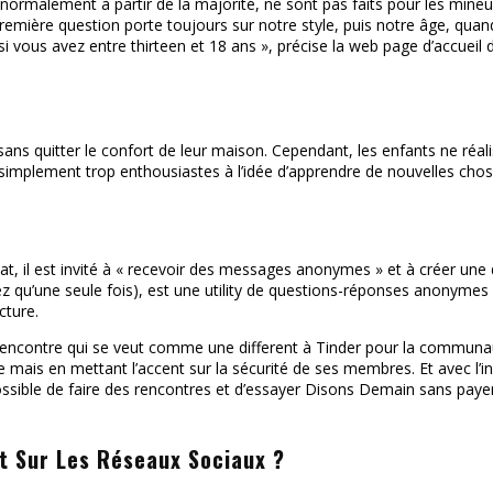
normalement à partir de la majorité, ne sont pas faits pour les mineu
remière question porte toujours sur notre style, puis notre âge, quand 
si vous avez entre thirteen et 18 ans », précise la web page d’accueil d
ns quitter le confort de leur maison. Cependant, les enfants ne réali
t simplement trop enthousiastes à l’idée d’apprendre de nouvelles cho
hat, il est invité à « recevoir des messages anonymes » et à créer une
ez qu’une seule fois), est une utility de questions-réponses anonymes 
cture.
 rencontre qui se veut comme une different à Tinder pour la commun
e mais en mettant l’accent sur la sécurité de ses membres. Et avec l’i
possible de faire des rencontres et d’essayer Disons Demain sans payer.
ut Sur Les Réseaux Sociaux ?