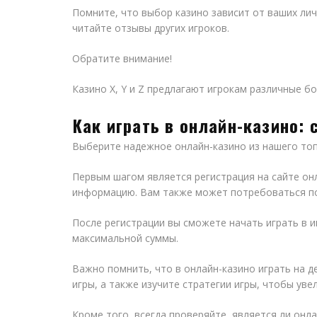
Помните, что выбор казино зависит от ваших лич
читайте отзывы других игроков.
Обратите внимание!
Казино X, Y и Z предлагают игрокам различные бо
Как играть в онлайн-казино:
Выберите надежное онлайн-казино из нашего топ
Первым шагом является регистрация на сайте он
информацию. Вам также может потребоваться по
После регистрации вы сможете начать играть в и
максимальной суммы.
Важно помнить, что в онлайн-казино играть на де
игры, а также изучите стратегии игры, чтобы ув
Кроме того, всегда проверяйте, является ли он