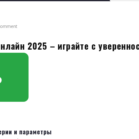
comment
нлайн 2025 – играйте с уверенно
Ь
ерии и параметры