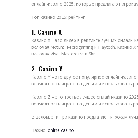
онлайн-казино 2025, которые предлагают игрока
Топ казино 2025: рейтинг
1. Casino X
Казино X – это лидер в рейтинге лучших онлайн-
включая NetEnt, Microgaming и Playtech. Казино
включая Visa, Mastercard и Skrill.
2. Casino Y
Казино Y – это другое популярное онлайн-казино
возможность играть на деньги и использовать раз
Казино Z – это третье лучшее онлайн-казино 202
возможность играть на деньги и использовать разл
В целом, эти три казино предлагают игрокам луч
Важно!
online casino