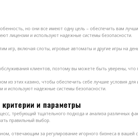
обенность, но они все имеют одну цель – обеспечить вам лучши
меют лицензии и используют надежные системы безопасности.
тим игр, включая слоты, игровые автоматы и другие игры на ден
 обслуживания клиентов, поэтому вы можете быть уверены, что 
ом из этих казино, чтобы обеспечить себе лучшие условия для 
ии и используют надежные системы безопасности.
 критерии и параметры
цесс, требующий тщательного подхода и анализа различных фа
лать правильный выбор.
ом, отвечающим за регулирование игорного бизнеса в вашей с