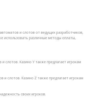
х автоматов и слотов от ведущих разработчиков,
акже использовать различные методы оплаты,
 и слотов. Казино Y также предлагает игрокам
в и слотов. Казино Z также предлагает игрокам
надежность своих игроков.