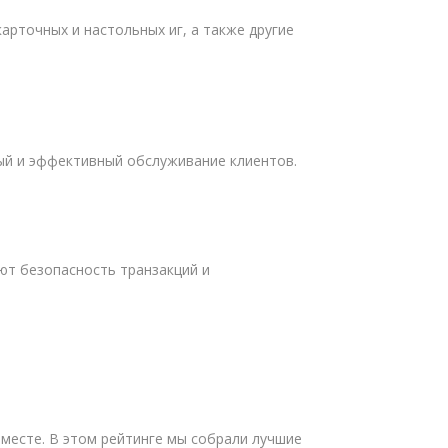
рточных и настольных иг, а также другие
ый и эффективный обслуживание клиентов.
ют безопасность транзакций и
 месте. В этом рейтинге мы собрали лучшие