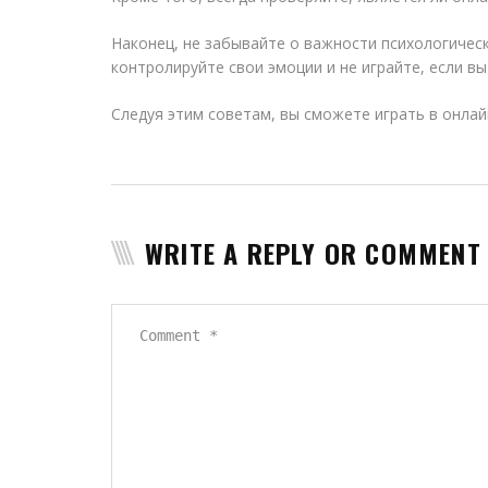
Наконец, не забывайте о важности психологическо
контролируйте свои эмоции и не играйте, если вы
Следуя этим советам, вы сможете играть в онлай
WRITE A REPLY OR COMMENT