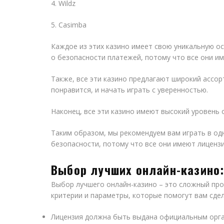
4. Wildz
5. Casimba
Каждое из этих казино имеет свою уникальную ос
о безопасности платежей, потому что все они и
Также, все эти казино предлагают широкий ассор
понравится, и начать играть с уверенностью.
Наконец, все эти казино имеют высокий уровень
Таким образом, мы рекомендуем вам играть в одн
безопасности, потому что все они имеют лиценз
Выбор лучших онлайн-казино:
Выбор лучшего онлайн-казино – это сложный про
критерии и параметры, которые помогут вам сде
Лицензия должна быть выдана официальным орган