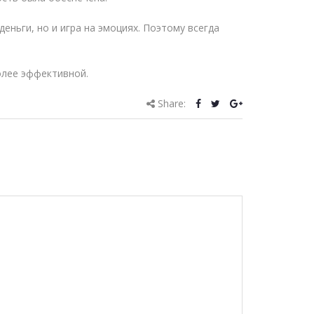
еньги, но и игра на эмоциях. Поэтому всегда
олее эффективной.
Share: