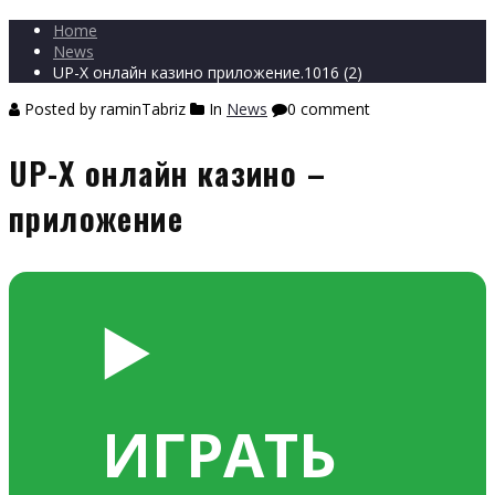
Home
News
UP-X онлайн казино приложение.1016 (2)
Posted by raminTabriz
In
News
0 comment
UP-X онлайн казино –
приложение
▶️
ИГРАТЬ