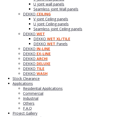
U joint wall panels
Seamless joint Wall panels
DEKKO
CEILING
V joint Ceiling panels
U joint Ceiling panels
Seamless joint Ceiling panels
DEKKO
WET
DEKKO
WET XL/TILE
DEKKO
WET
Panels
DEKKO
IN-LINE
DEKKO
EX-LINE
DEKKO
ARCHI
DEKKO
DELUXE
DEKKO
TILE
DEKKO
WASH
Stock Clearance
Applications
Residential Applications
Commercial
Industrial
Others
F.A.Q
Project Gallery