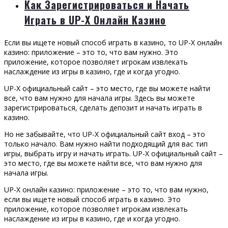
Как Зарегистрироваться и Начать
Играть в UP-X Онлайн Казино
Если вы ищете новый способ играть в казино, то UP-X онлайн
казино: приложение – это то, что вам нужно. Это
приложение, которое позволяет игрокам извлекать
наслаждение из игры в казино, где и когда угодно.
UP-X официальный сайт – это место, где вы можете найти
все, что вам нужно для начала игры. Здесь вы можете
зарегистрироваться, сделать депозит и начать играть в
казино.
Но не забывайте, что UP-X официальный сайт вход – это
только начало. Вам нужно найти подходящий для вас тип
игры, выбрать игру и начать играть. UP-X официальный сайт –
это место, где вы можете найти все, что вам нужно для
начала игры.
UP-X онлайн казино: приложение – это то, что вам нужно,
если вы ищете новый способ играть в казино. Это
приложение, которое позволяет игрокам извлекать
наслаждение из игры в казино, где и когда угодно.