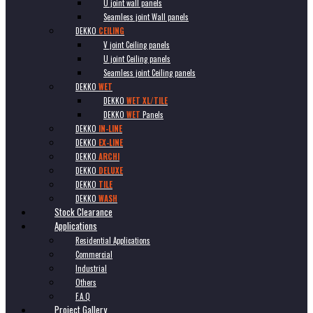
U joint wall panels
Seamless joint Wall panels
DEKKO
CEILING
V joint Ceiling panels
U joint Ceiling panels
Seamless joint Ceiling panels
DEKKO
WET
DEKKO
WET XL/TILE
DEKKO
WET
Panels
DEKKO
IN-LINE
DEKKO
EX-LINE
DEKKO
ARCHI
DEKKO
DELUXE
DEKKO
TILE
DEKKO
WASH
Stock Clearance
Applications
Residential Applications
Commercial
Industrial
Others
F.A.Q
Project Gallery