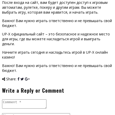
После входа на сайт, вам будет доступен доступ к игровым
автоматам, рулетке, покеру и другим играм. Вы можете
выбрать игру, которая вам нравится, и начать играть.
Важно! Вам нужно играть ответственно и не превышать свой
бюджет.
UP-X официальный сайт – это безопасное и надежное место
для игры, где вы можете насладиться игрой и выиграть
деньги.
Начните играть сегодня и насладьтесь игрой в UP-X онлайн
казино!
Важно! Вам нужно играть ответственно и не превышать свой
бюджет.
Share:
Write a Reply or Comment