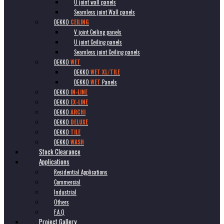
U joint wall panels
Seamless joint Wall panels
DEKKO
CEILING
V joint Ceiling panels
U joint Ceiling panels
Seamless joint Ceiling panels
DEKKO
WET
DEKKO
WET XL/TILE
DEKKO
WET
Panels
DEKKO
IN-LINE
DEKKO
EX-LINE
DEKKO
ARCHI
DEKKO
DELUXE
DEKKO
TILE
DEKKO
WASH
Stock Clearance
Applications
Residential Applications
Commercial
Industrial
Others
F.A.Q
Project Gallery