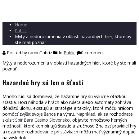
Home
Public
Mýty a nedorozumenia v oblasti hazardných hier, ktoré by
ste mali poznať
Posted by raminTabriz
In
Public
0 comment
Mýty a nedorozumenia v oblasti hazardných hier, ktoré by ste mali
poznať
Hazardné hry sú len o šťastí
Mnoho ľudí sa domnieva, že hazardné hry sú výlučne otázkou
šťastia. Hoci náhoda v hrách ako ruleta alebo automaty zohráva
dôležitú úlohu, existujú aj stratégie a taktiky, ktoré môžu hráčom
pomôcť zvýšiť svoje šance na výhru. Napríklad, ak sa rozhodnete
skúsiť
SpinBara Casino Slovensko
, objavíte množstvo herných
možností, ktoré kombinujú šťastie a zručnosť. Znalosť pravidiel hry
a rozumné rozhodovanie pri stávkach môžu mať významný dopad
na výsledok.