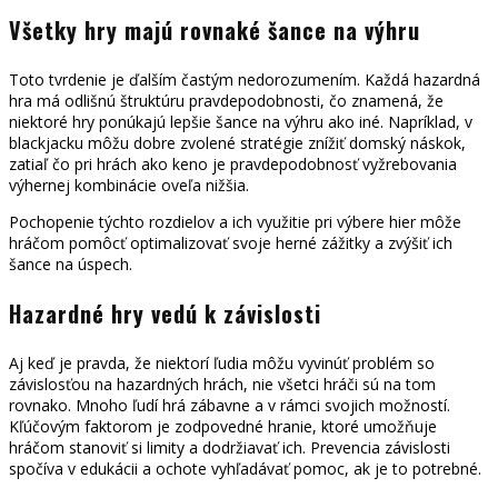
Všetky hry majú rovnaké šance na výhru
Toto tvrdenie je ďalším častým nedorozumením. Každá hazardná
hra má odlišnú štruktúru pravdepodobnosti, čo znamená, že
niektoré hry ponúkajú lepšie šance na výhru ako iné. Napríklad, v
blackjacku môžu dobre zvolené stratégie znížiť domský náskok,
zatiaľ čo pri hrách ako keno je pravdepodobnosť vyžrebovania
výhernej kombinácie oveľa nižšia.
Pochopenie týchto rozdielov a ich využitie pri výbere hier môže
hráčom pomôcť optimalizovať svoje herné zážitky a zvýšiť ich
šance na úspech.
Hazardné hry vedú k závislosti
Aj keď je pravda, že niektorí ľudia môžu vyvinúť problém so
závislosťou na hazardných hrách, nie všetci hráči sú na tom
rovnako. Mnoho ľudí hrá zábavne a v rámci svojich možností.
Kľúčovým faktorom je zodpovedné hranie, ktoré umožňuje
hráčom stanoviť si limity a dodržiavať ich. Prevencia závislosti
spočíva v edukácii a ochote vyhľadávať pomoc, ak je to potrebné.