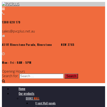
1300 628 179
sales@pvcplus.net.au
A1/81 Riverstone Parade, Riverstone NSW 2765
Mon - Fri : 8AM - 5PM
Opening Hours
Search for:
Home
Our products
DEKKO
WALL
V joint Wall panels