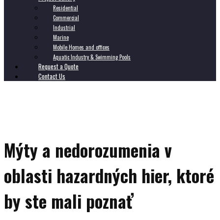
Residential
Commercial
Industrial
Marine
Mobile Homes and offices
Aquatic Industry & Swimming Pools
Request a Quote
Contact Us
Mýty a nedorozumenia v
oblasti hazardných hier, ktoré
by ste mali poznať