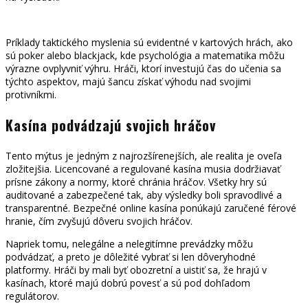
Príklady taktického myslenia sú evidentné v kartových hrách, ako
sú poker alebo blackjack, kde psychológia a matematika môžu
výrazne ovplyvniť výhru. Hráči, ktorí investujú čas do učenia sa
týchto aspektov, majú šancu získať výhodu nad svojimi
protivníkmi.
Kasína podvádzajú svojich hráčov
Tento mýtus je jedným z najrozšírenejších, ale realita je oveľa
zložitejšia. Licencované a regulované kasína musia dodržiavať
prísne zákony a normy, ktoré chránia hráčov. Všetky hry sú
auditované a zabezpečené tak, aby výsledky boli spravodlivé a
transparentné. Bezpečné online kasína ponúkajú zaručené férové
hranie, čím zvyšujú dôveru svojich hráčov.
Napriek tomu, nelegálne a nelegitímne prevádzky môžu
podvádzať, a preto je dôležité vybrať si len dôveryhodné
platformy. Hráči by mali byť obozretní a uistiť sa, že hrajú v
kasínach, ktoré majú dobrú povesť a sú pod dohľadom
regulátorov.