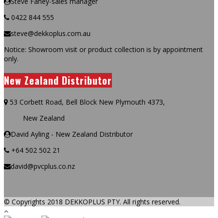
Steve Fahey-sales manager
0422 844 555
steve@dekkoplus.com.au
Notice: Showroom visit or product collection is by appointment
only.
New Zealand Distributor
53 Corbett Road, Bell Block New Plymouth 4373,
New Zealand
David Ayling - New Zealand Distributor
+64 502 502 21
david@pvcplus.co.nz
© Copyrights 2018 DEKKOPLUS PTY. All rights reserved.