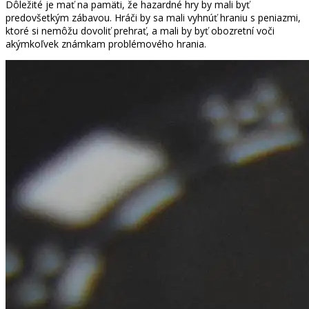
Dôležité je mať na pamäti, že hazardné hry by mali byť
predovšetkým zábavou. Hráči by sa mali vyhnúť hraniu s peniazmi,
ktoré si nemôžu dovoliť prehrať, a mali by byť obozretní voči
akýmkoľvek známkam problémového hrania.