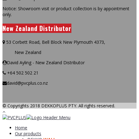
Notice: Showroom visit or product collection is by appointment
only.
New Zealand Distributor
53 Corbett Road, Bell Block New Plymouth 4373,
New Zealand
David Ayling - New Zealand Distributor
+64 502 502 21
david@pvcplus.co.nz
© Copyrights 2018 DEKKOPLUS PTY. All rights reserved.
Home
Our products