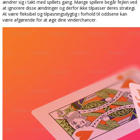
ændrer sig i takt med spillets gang. Mange spillere begår fejlen ved
at ignorere disse ændringer og derfor ikke tilpasser deres strategi.
At være fleksibel og tilpasningsdygtig i forhold til oddsene kan
være afgørende for at øge dine vinderchancer.