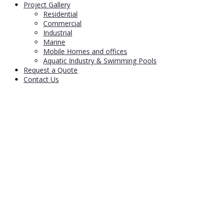
Project Gallery
Residential
Commercial
Industrial
Marine
Mobile Homes and offices
Aquatic Industry & Swimming Pools
Request a Quote
Contact Us