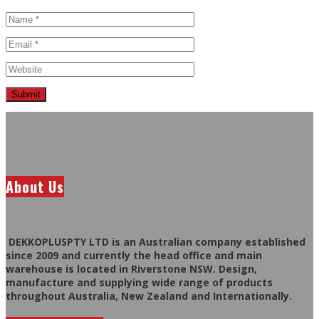
About Us
DEKKOPLUSPTY LTD is an Australian company established
since 2009 and currently the head office and main
warehouse is located in Riverstone NSW. Design,
manufacture and supplying wide range of products
throughout Australia, New Zealand and Internationally.