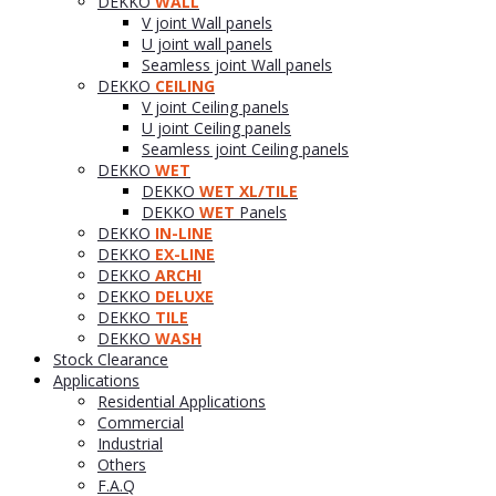
DEKKO
WALL
V joint Wall panels
U joint wall panels
Seamless joint Wall panels
DEKKO
CEILING
V joint Ceiling panels
U joint Ceiling panels
Seamless joint Ceiling panels
DEKKO
WET
DEKKO
WET XL/TILE
DEKKO
WET
Panels
DEKKO
IN-LINE
DEKKO
EX-LINE
DEKKO
ARCHI
DEKKO
DELUXE
DEKKO
TILE
DEKKO
WASH
Stock Clearance
Applications
Residential Applications
Commercial
Industrial
Others
F.A.Q