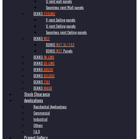
U joint wall panels
Seamless joint Wall panels
DEKKO
CEILING
V joint Ceiling panels
U joint Ceiling panels
Seamless joint Ceiling panels
DEKKO
WET
DEKKO
WET XL/TILE
DEKKO
WET
Panels
DEKKO
IN-LINE
DEKKO
EX-LINE
DEKKO
ARCHI
DEKKO
DELUXE
DEKKO
TILE
DEKKO
WASH
Stock Clearance
Applications
Residential Applications
Commercial
Industrial
Others
F.A.Q
Project Gallery