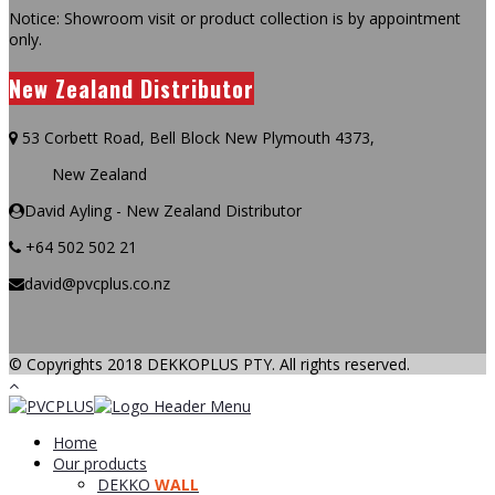
Notice: Showroom visit or product collection is by appointment
only.
New Zealand Distributor
53 Corbett Road, Bell Block New Plymouth 4373,
New Zealand
David Ayling - New Zealand Distributor
+64 502 502 21
david@pvcplus.co.nz
© Copyrights 2018 DEKKOPLUS PTY. All rights reserved.
Home
Our products
DEKKO
WALL