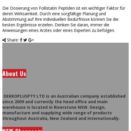
Die Dosierung von Follistatin Peptiden ist ein wichtiger Faktor für
deren Wirksamkeit. Durch eine sorgfältige Planung und
Abstimmung auf Ihre individuellen Bedürfnisse können Sie die
besten Ergebnisse erzielen. Denken Sie daran, immer die
Anweisungen eines Arztes oder eines Experten zu befolgen.
Share:
About Us
DEKKOPLUSPTY LTD is an Australian company established
since 2009 and currently the head office and main
warehouse is located in Riverstone NSW. Design,
manufacture and supplying wide range of products
throughout Australia, New Zealand and Internationally.