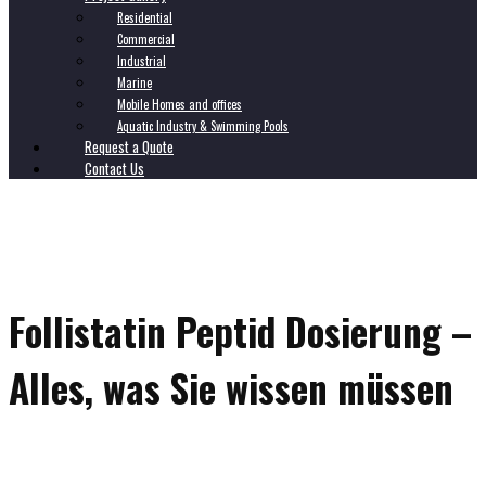
Residential
Commercial
Industrial
Marine
Mobile Homes and offices
Aquatic Industry & Swimming Pools
Request a Quote
Contact Us
Follistatin Peptid Dosierung –
Alles, was Sie wissen müssen