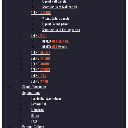
U joint wall panels
Seamless joint Wall panels
DEKKO
CEILING
V joint Ceiling panels
U joint Ceiling panels
Seamless joint Ceiling panels
DEKKO
WET
DEKKO
WET XL/TILE
DEKKO
WET
Panels
DEKKO
IN-LINE
DEKKO
EX-LINE
DEKKO
ARCHI
DEKKO
DELUXE
DEKKO
TILE
DEKKO
WASH
Stock Clearance
Applications
Residential Applications
Commercial
Industrial
Others
F.A.Q
Project Gallery