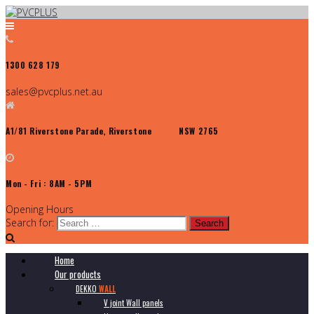
1300 628 179
sales@pvcplus.net.au
A1/81 Riverstone Parade, Riverstone NSW 2765
Mon - Fri : 8AM - 5PM
Opening Hours
Search for:
Home
Our products
DEKKO
WALL
V joint Wall panels