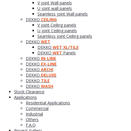
V joint Wall panels
U joint wall panels
Seamless joint Wall panels
DEKKO
CEILING
V joint Ceiling panels
U joint Ceiling panels
Seamless joint Ceiling panels
DEKKO
WET
DEKKO
WET XL/TILE
DEKKO
WET
Panels
DEKKO
IN-LINE
DEKKO
EX-LINE
DEKKO
ARCHI
DEKKO
DELUXE
DEKKO
TILE
DEKKO
WASH
Stock Clearance
Applications
Residential Applications
Commercial
Industrial
Others
F.A.Q
Project Gallery