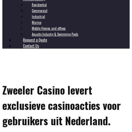
Residential
Commercial
Industrial
Marine
Mobile Homes and offices
Aquatic Industry & Swimming Pools
Request a Quote
Contact Us
Zweeler Casino levert
exclusieve casinoacties voor
gebruikers uit Nederland.