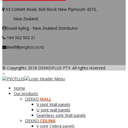
53 Corbett Road, Bell Block New Plymouth 4373,
New Zealand
David Ayling - New Zealand Distributor
+64 502 502 21
david@pvcplus.co.nz
© Copyrights 2018 DEKKOPLUS PTY. All rights reserved.
Home
Our products
DEKKO
WALL
V joint Wall panels
U joint wall panels
Seamless joint Wall panels
DEKKO
CEILING
V joint Ceiling panels