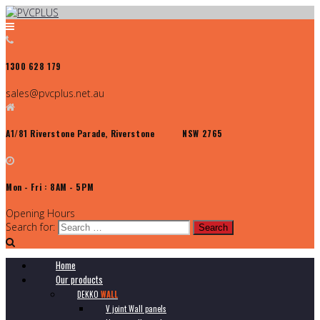
1300 628 179
sales@pvcplus.net.au
A1/81 Riverstone Parade, Riverstone NSW 2765
Mon - Fri : 8AM - 5PM
Opening Hours
Search for:
Home
Our products
DEKKO
WALL
V joint Wall panels