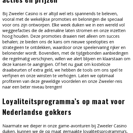
Bij Zweeler Casino is er altijd wel iets spannends te beleven,
vooral met de wekelijkse promoties en beloningen die speciaal
voor ons zijn ontworpen. Elke week duiken we in een wereld vol
weggeefacties die de adrenaline laten stromen en onze inzetten
hoog houden. Deze promoties draaien niet alleen om succes
behalen; ze bieden ons de kans om nieuwe speelopties en
strategieën te ontdekken, waardoor onze speelervaring rijker en
belonender wordt. Bovendien, met de tijdgebonden aanbiedingen
die regelmatig verschijnen, willen we alert blijven en klaarstaan om
deze kansen te aangrijpen. Of het nu gaat om kosteloze
draaibeurten of extra geld, we hebben de tools om ons spel te
verfijnen en onze winsten te verhogen. Laten we optimaal
profiteren van deze geweldige voordelen en onze Zweeler-reis
naar een beter niveau brengen!
Loyaliteitsprogramma’s op maat voor
Nederlandse gokkers
Naarmate we dieper in onze game-avonturen bij Zweeler Casino
duiken, kunnen we de op maat gemaakte loyaliteitsprogramma’s,