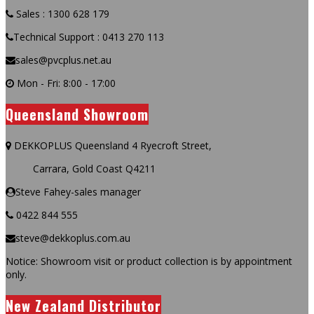
Sales : 1300 628 179
Technical Support : 0413 270 113
sales@pvcplus.net.au
Mon - Fri: 8:00 - 17:00
Queensland Showroom
DEKKOPLUS Queensland 4 Ryecroft Street,
Carrara, Gold Coast Q4211
Steve Fahey-sales manager
0422 844 555
steve@dekkoplus.com.au
Notice: Showroom visit or product collection is by appointment
only.
New Zealand Distributor