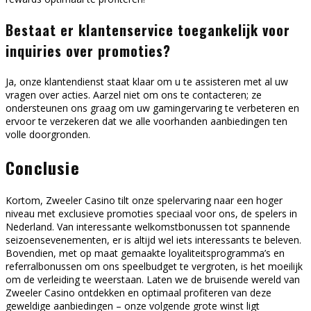
Bestaat er klantenservice toegankelijk voor
inquiries over promoties?
Ja, onze klantendienst staat klaar om u te assisteren met al uw
vragen over acties. Aarzel niet om ons te contacteren; ze
ondersteunen ons graag om uw gamingervaring te verbeteren en
ervoor te verzekeren dat we alle voorhanden aanbiedingen ten
volle doorgronden.
Conclusie
Kortom, Zweeler Casino tilt onze spelervaring naar een hoger
niveau met exclusieve promoties speciaal voor ons, de spelers in
Nederland. Van interessante welkomstbonussen tot spannende
seizoensevenementen, er is altijd wel iets interessants te beleven.
Bovendien, met op maat gemaakte loyaliteitsprogramma’s en
referralbonussen om ons speelbudget te vergroten, is het moeilijk
om de verleiding te weerstaan. Laten we de bruisende wereld van
Zweeler Casino ontdekken en optimaal profiteren van deze
geweldige aanbiedingen – onze volgende grote winst ligt