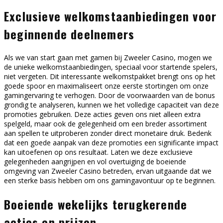
Exclusieve welkomstaanbiedingen voor
beginnende deelnemers
Als we van start gaan met gamen bij Zweeler Casino, mogen we
de unieke welkomstaanbiedingen, speciaal voor startende spelers,
niet vergeten. Dit interessante welkomstpakket brengt ons op het
goede spoor en maximaliseert onze eerste stortingen om onze
gamingervaring te verhogen. Door de voorwaarden van de bonus
grondig te analyseren, kunnen we het volledige capaciteit van deze
promoties gebruiken. Deze acties geven ons niet alleen extra
spelgeld, maar ook de gelegenheid om een breder assortiment
aan spellen te uitproberen zonder direct monetaire druk. Bedenk
dat een goede aanpak van deze promoties een significante impact
kan uitoefenen op ons resultaat. Laten we deze exclusieve
gelegenheden aangrijpen en vol overtuiging de boeiende
omgeving van Zweeler Casino betreden, ervan uitgaande dat we
een sterke basis hebben om ons gamingavontuur op te beginnen.
Boeiende wekelijks terugkerende
acties en prijzen