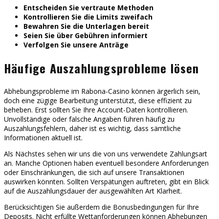
Entscheiden Sie vertraute Methoden
Kontrollieren Sie die Limits zweifach
Bewahren Sie die Unterlagen bereit
Seien Sie über Gebühren informiert
Verfolgen Sie unsere Anträge
Häufige Auszahlungsprobleme lösen
Abhebungsprobleme im Rabona-Casino können ärgerlich sein,
doch eine zügige Bearbeitung unterstützt, diese effizient zu
beheben. Erst sollten Sie Ihre Account-Daten kontrollieren.
Unvollständige oder falsche Angaben führen häufig zu
Auszahlungsfehlern, daher ist es wichtig, dass sämtliche
Informationen aktuell ist.
Als Nächstes sehen wir uns die von uns verwendete Zahlungsart
an. Manche Optionen haben eventuell besondere Anforderungen
oder Einschränkungen, die sich auf unsere Transaktionen
auswirken könnten. Sollten Verspätungen auftreten, gibt ein Blick
auf die Auszahlungsdauer der ausgewählten Art Klarheit.
Berücksichtigen Sie außerdem die Bonusbedingungen für Ihre
Deposits. Nicht erfüllte Wettanforderungen können Abhebungen