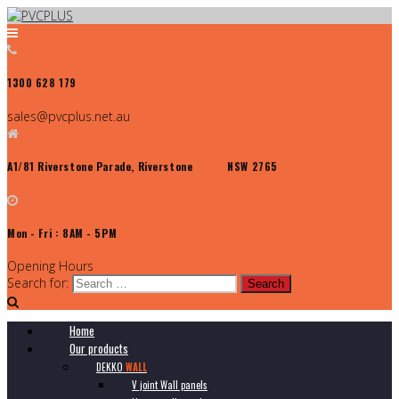
1300 628 179
sales@pvcplus.net.au
A1/81 Riverstone Parade, Riverstone NSW 2765
Mon - Fri : 8AM - 5PM
Opening Hours
Search for:
Home
Our products
DEKKO
WALL
V joint Wall panels