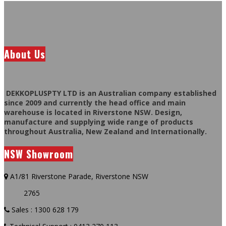
About Us
DEKKOPLUSPTY LTD is an Australian company established
since 2009 and currently the head office and main
warehouse is located in Riverstone NSW. Design,
manufacture and supplying wide range of products
throughout Australia, New Zealand and Internationally.
NSW Showroom
A1/81 Riverstone Parade, Riverstone NSW
2765
Sales : 1300 628 179