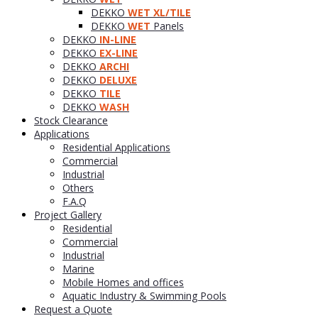
DEKKO
WET XL/TILE
DEKKO
WET
Panels
DEKKO
IN-LINE
DEKKO
EX-LINE
DEKKO
ARCHI
DEKKO
DELUXE
DEKKO
TILE
DEKKO
WASH
Stock Clearance
Applications
Residential Applications
Commercial
Industrial
Others
F.A.Q
Project Gallery
Residential
Commercial
Industrial
Marine
Mobile Homes and offices
Aquatic Industry & Swimming Pools
Request a Quote