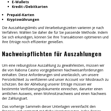
E-Wallets
Kredit-/Debitkarten
Prepaid-Karten
Kryptowährungen
Die Auszahlungslimits und Verarbeitungszeiten variieren je nach
Verfahren. Wählen Sie daher die für Sie passende Methode. Indem
Sie sich erkundigen, können Sie Ihre Transaktionen optimieren und
Ihre Erträge noch effizienter genießen.
Nachweispflichten für Auszahlungen
Um eine reibungslose Auszahlung zu gewährleisten, müssen wir
die von Rabona Casino vorgegebenen Nachweisanforderungen
einhalten. Diese Anforderungen sind unerlässlich, um unsere
Persönlichkeit zu verifizieren und unser Account vor Missbrauch zu
schützen. Bei der Abhebung unserer Erträge müssen wir
bestimmte Verifizierungsdokumente einreichen, darunter einen
amtlichen Ausweis, einen Wohnsitznachweis und einen Nachweis
der Zahlungsart.
Das vorherige Sammeln dieser Unterlagen vereinfacht den