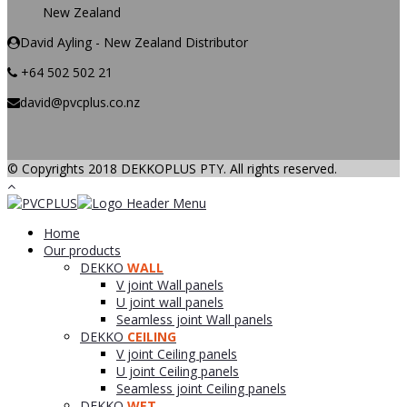
New Zealand
David Ayling - New Zealand Distributor
+64 502 502 21
david@pvcplus.co.nz
© Copyrights 2018 DEKKOPLUS PTY. All rights reserved.
Home
Our products
DEKKO
WALL
V joint Wall panels
U joint wall panels
Seamless joint Wall panels
DEKKO
CEILING
V joint Ceiling panels
U joint Ceiling panels
Seamless joint Ceiling panels
DEKKO
WET