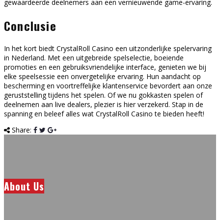
gewaardeerde deelnemers aan een vernieuwende game-ervaring.
Conclusie
In het kort biedt CrystalRoll Casino een uitzonderlijke spelervaring
in Nederland. Met een uitgebreide spelselectie, boeiende
promoties en een gebruiksvriendelijke interface, genieten we bij
elke speelsessie een onvergetelijke ervaring. Hun aandacht op
bescherming en voortreffelijke klantenservice bevordert aan onze
geruststelling tijdens het spelen. Of we nu gokkasten spelen of
deelnemen aan live dealers, plezier is hier verzekerd. Stap in de
spanning en beleef alles wat CrystalRoll Casino te bieden heeft!
Share:
About Us