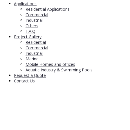
Applications
Residential Applications
Commercial
Industrial
Others
F.A.Q
Project Gallery
Residential
Commercial
Industrial
Marine
Mobile Homes and offices
Aquatic Industry & Swimming Pools
Request a Quote
Contact Us