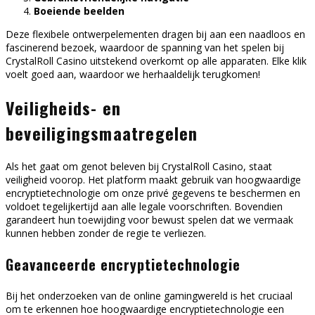
Boeiende beelden
Deze flexibele ontwerpelementen dragen bij aan een naadloos en
fascinerend bezoek, waardoor de spanning van het spelen bij
CrystalRoll Casino uitstekend overkomt op alle apparaten. Elke klik
voelt goed aan, waardoor we herhaaldelijk terugkomen!
Veiligheids- en
beveiligingsmaatregelen
Als het gaat om genot beleven bij CrystalRoll Casino, staat
veiligheid voorop. Het platform maakt gebruik van hoogwaardige
encryptietechnologie om onze privé gegevens te beschermen en
voldoet tegelijkertijd aan alle legale voorschriften. Bovendien
garandeert hun toewijding voor bewust spelen dat we vermaak
kunnen hebben zonder de regie te verliezen.
Geavanceerde encryptietechnologie
Bij het onderzoeken van de online gamingwereld is het cruciaal
om te erkennen hoe hoogwaardige encryptietechnologie een