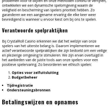
problemen voor te blijven en onze methoden continu te verfijnen,
ontwikkelen we een dynamische spelomgeving waarin de
veiligheid en bescherming van spelers prioriteit hebben. Zo
garanderen we een aangename ervaring die elke keer weer
bevredigend is wanneer u ervoor kiest om bij ons te spelen.
Verantwoorde spelpraktijken
Bij CrystalRoll Casino erkennen we dat het welzijn van onze
spelers van het uiterste belang is. Daarom implementeren we
actief verantwoorde spelpraktijken die zijn bedoeld om een veilige
en plezierige omgeving te stimuleren. We zijn ervan overtuigd in
het aanbieden van de juiste tools aan onze spelers voor een
positieve spelervaring. Zo bevorderen we ethisch spelen:
Opties voor zelfuitsluiting
Budgetbeheer
Tijdregistratie
Ondersteuningsbronnen
Betalingswijzen en opnames