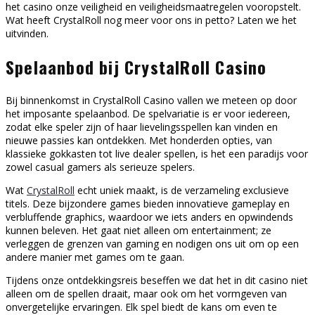
het casino onze veiligheid en veiligheidsmaatregelen vooropstelt.
Wat heeft CrystalRoll nog meer voor ons in petto? Laten we het
uitvinden.
Spelaanbod bij CrystalRoll Casino
Bij binnenkomst in CrystalRoll Casino vallen we meteen op door
het imposante spelaanbod. De spelvariatie is er voor iedereen,
zodat elke speler zijn of haar lievelingsspellen kan vinden en
nieuwe passies kan ontdekken. Met honderden opties, van
klassieke gokkasten tot live dealer spellen, is het een paradijs voor
zowel casual gamers als serieuze spelers.
Wat
CrystalRoll
echt uniek maakt, is de verzameling exclusieve
titels. Deze bijzondere games bieden innovatieve gameplay en
verbluffende graphics, waardoor we iets anders en opwindends
kunnen beleven. Het gaat niet alleen om entertainment; ze
verleggen de grenzen van gaming en nodigen ons uit om op een
andere manier met games om te gaan.
Tijdens onze ontdekkingsreis beseffen we dat het in dit casino niet
alleen om de spellen draait, maar ook om het vormgeven van
onvergetelijke ervaringen. Elk spel biedt de kans om even te