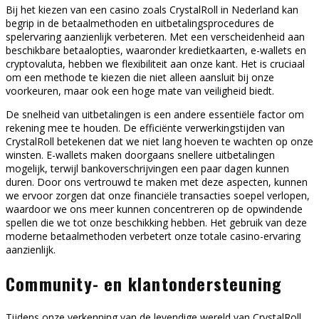
Bij het kiezen van een casino zoals CrystalRoll in Nederland kan
begrip in de betaalmethoden en uitbetalingsprocedures de
spelervaring aanzienlijk verbeteren. Met een verscheidenheid aan
beschikbare betaalopties, waaronder kredietkaarten, e-wallets en
cryptovaluta, hebben we flexibiliteit aan onze kant. Het is cruciaal
om een methode te kiezen die niet alleen aansluit bij onze
voorkeuren, maar ook een hoge mate van veiligheid biedt.
De snelheid van uitbetalingen is een andere essentiële factor om
rekening mee te houden. De efficiënte verwerkingstijden van
CrystalRoll betekenen dat we niet lang hoeven te wachten op onze
winsten. E-wallets maken doorgaans snellere uitbetalingen
mogelijk, terwijl bankoverschrijvingen een paar dagen kunnen
duren. Door ons vertrouwd te maken met deze aspecten, kunnen
we ervoor zorgen dat onze financiële transacties soepel verlopen,
waardoor we ons meer kunnen concentreren op de opwindende
spellen die we tot onze beschikking hebben. Het gebruik van deze
moderne betaalmethoden verbetert onze totale casino-ervaring
aanzienlijk.
Community- en klantondersteuning
Tijdens onze verkenning van de levendige wereld van CrystalRoll