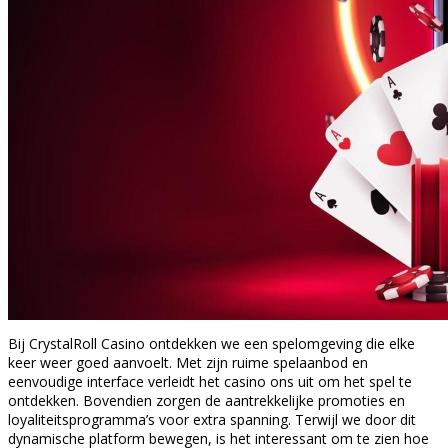
Bij CrystalRoll Casino ontdekken we een spelomgeving die elke
keer weer goed aanvoelt. Met zijn ruime spelaanbod en
eenvoudige interface verleidt het casino ons uit om het spel te
ontdekken. Bovendien zorgen de aantrekkelijke promoties en
loyaliteitsprogramma’s voor extra spanning. Terwijl we door dit
dynamische platform bewegen, is het interessant om te zien hoe