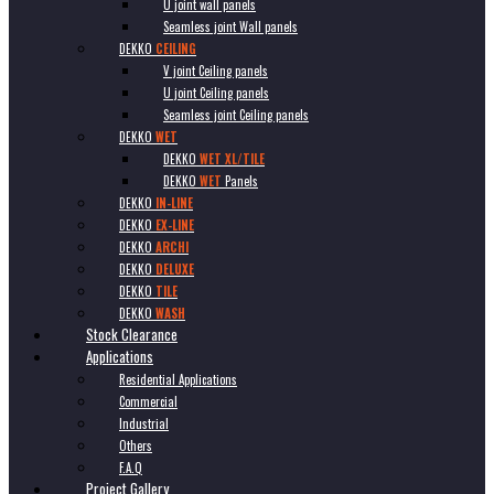
U joint wall panels
Seamless joint Wall panels
DEKKO
CEILING
V joint Ceiling panels
U joint Ceiling panels
Seamless joint Ceiling panels
DEKKO
WET
DEKKO
WET XL/TILE
DEKKO
WET
Panels
DEKKO
IN-LINE
DEKKO
EX-LINE
DEKKO
ARCHI
DEKKO
DELUXE
DEKKO
TILE
DEKKO
WASH
Stock Clearance
Applications
Residential Applications
Commercial
Industrial
Others
F.A.Q
Project Gallery