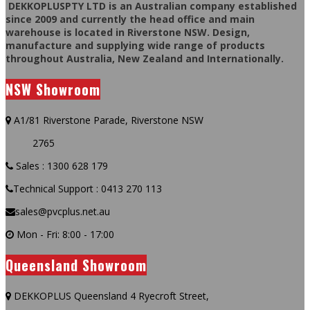
DEKKOPLUSPTY LTD is an Australian company established
since 2009 and currently the head office and main
warehouse is located in Riverstone NSW. Design,
manufacture and supplying wide range of products
throughout Australia, New Zealand and Internationally.
NSW Showroom
A1/81 Riverstone Parade, Riverstone NSW
2765
Sales : 1300 628 179
Technical Support : 0413 270 113
sales@pvcplus.net.au
Mon - Fri: 8:00 - 17:00
Queensland Showroom
DEKKOPLUS Queensland 4 Ryecroft Street,