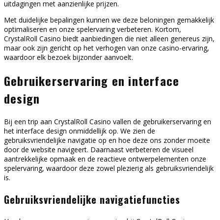
uitdagingen met aanzienlijke prijzen.
Met duidelijke bepalingen kunnen we deze beloningen gemakkelijk
optimaliseren en onze spelervaring verbeteren. Kortom,
CrystalRoll Casino biedt aanbiedingen die niet alleen genereus zijn,
maar ook zijn gericht op het verhogen van onze casino-ervaring,
waardoor elk bezoek bijzonder aanvoelt.
Gebruikerservaring en interface
design
Bij een trip aan CrystalRoll Casino vallen de gebruikerservaring en
het interface design onmiddellijk op. We zien de
gebruiksvriendelijke navigatie op en hoe deze ons zonder moeite
door de website navigeert. Daarnaast verbeteren de visueel
aantrekkelijke opmaak en de reactieve ontwerpelementen onze
spelervaring, waardoor deze zowel plezierig als gebruiksvriendelijk
is.
Gebruiksvriendelijke navigatiefuncties