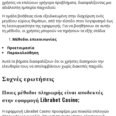
χρήστες να επιλύουν γρήγορα προβλήματα, διασφαλίζοντας μια
αδιάλειπτη εμπειρία παιχνιδιού.
Η ομάδα βοήθειας είναι εξειδικευμένη στην διαχείριση ενός
μεγάλου εύρους θεμάτων, από την είσοδο στον λογαριασμό έως
τη λειτουργικότητα της εφαρμογής. Για να βοηθήσουν σε αυτήν
τη μέθοδο, οι χρήστες μπορούν να τηρήσουν τα εξής στάδια:
Μέθοδοι επικοινωνίας
Προετοιμασία
Παρακολούθηση
Αυτά τα βήματα διασφαλίζουν ότι οι χρήστες διατηρούν την
ελευθερία τους να απολαμβάνουν χωρίς διακοπές παιχνίδι.
Συχνές ερωτήσεις
Ποιες μέθοδοι πληρωμής είναι αποδεκτές
στην εφαρμογή Librabet Casino;
Η εφαρμογή LibraBet Casino προσφέρει μια ποικιλία επιλογών