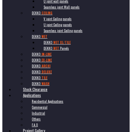
U joint wall panels
Seamless joint Wall panels
DEKKO
CEILING
V joint Ceiling panels
U joint Ceiling panels
Seamless joint Ceiling panels
DEKKO
WET
DEKKO
WET XL/TILE
DEKKO
WET
Panels
DEKKO
IN-LINE
DEKKO
EX-LINE
DEKKO
ARCHI
DEKKO
DELUXE
DEKKO
TILE
DEKKO
WASH
Stock Clearance
Applications
Residential Applications
Commercial
Industrial
Others
F.A.Q
Project Gallery