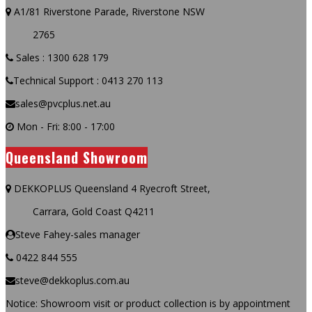
A1/81 Riverstone Parade, Riverstone NSW
2765
Sales : 1300 628 179
Technical Support : 0413 270 113
sales@pvcplus.net.au
Mon - Fri: 8:00 - 17:00
Queensland Showroom
DEKKOPLUS Queensland 4 Ryecroft Street,
Carrara, Gold Coast Q4211
Steve Fahey-sales manager
0422 844 555
steve@dekkoplus.com.au
Notice: Showroom visit or product collection is by appointment