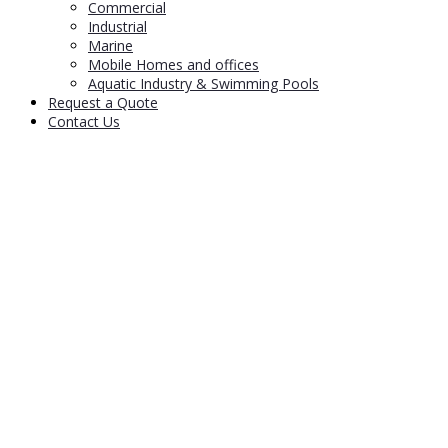
Commercial
Industrial
Marine
Mobile Homes and offices
Aquatic Industry & Swimming Pools
Request a Quote
Contact Us