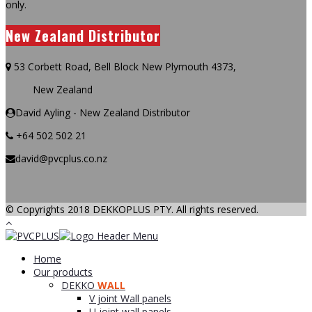
only.
New Zealand Distributor
53 Corbett Road, Bell Block New Plymouth 4373,
New Zealand
David Ayling - New Zealand Distributor
+64 502 502 21
david@pvcplus.co.nz
© Copyrights 2018 DEKKOPLUS PTY. All rights reserved.
Home
Our products
DEKKO
WALL
V joint Wall panels
U joint wall panels