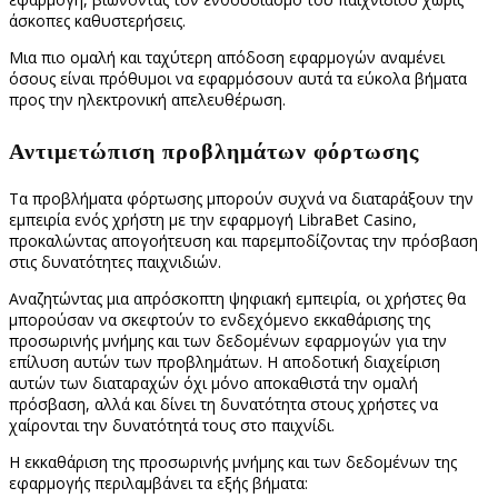
άσκοπες καθυστερήσεις.
Μια πιο ομαλή και ταχύτερη απόδοση εφαρμογών αναμένει
όσους είναι πρόθυμοι να εφαρμόσουν αυτά τα εύκολα βήματα
προς την ηλεκτρονική απελευθέρωση.
Αντιμετώπιση προβλημάτων φόρτωσης
Τα προβλήματα φόρτωσης μπορούν συχνά να διαταράξουν την
εμπειρία ενός χρήστη με την εφαρμογή LibraBet Casino,
προκαλώντας απογοήτευση και παρεμποδίζοντας την πρόσβαση
στις δυνατότητες παιχνιδιών.
Αναζητώντας μια απρόσκοπτη ψηφιακή εμπειρία, οι χρήστες θα
μπορούσαν να σκεφτούν το ενδεχόμενο εκκαθάρισης της
προσωρινής μνήμης και των δεδομένων εφαρμογών για την
επίλυση αυτών των προβλημάτων. Η αποδοτική διαχείριση
αυτών των διαταραχών όχι μόνο αποκαθιστά την ομαλή
πρόσβαση, αλλά και δίνει τη δυνατότητα στους χρήστες να
χαίρονται την δυνατότητά τους στο παιχνίδι.
Η εκκαθάριση της προσωρινής μνήμης και των δεδομένων της
εφαρμογής περιλαμβάνει τα εξής βήματα: