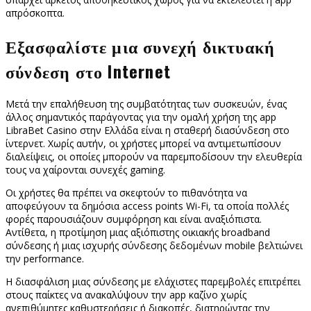
απρόσκοπτα.
Εξασφαλίστε μια συνεχή δικτυακή
σύνδεση στο Internet
Μετά την επαλήθευση της συμβατότητας των συσκευών, ένας
άλλος σημαντικός παράγοντας για την ομαλή χρήση της app
LibraBet Casino στην Ελλάδα είναι η σταθερή διασύνδεση στο
ίντερνετ. Χωρίς αυτήν, οι χρήστες μπορεί να αντιμετωπίσουν
διαλείψεις, οι οποίες μπορούν να παρεμποδίσουν την ελευθερία
τους να χαίρονται συνεχές gaming.
Οι χρήστες θα πρέπει να σκεφτούν το πιθανότητα να
αποφεύγουν τα δημόσια access points Wi-Fi, τα οποία πολλές
φορές παρουσιάζουν συμφόρηση και είναι αναξιόπιστα.
Αντίθετα, η προτίμηση μιας αξιόπιστης οικιακής broadband
σύνδεσης ή μιας ισχυρής σύνδεσης δεδομένων mobile βελτιώνει
την performance.
Η διασφάλιση μιας σύνδεσης με ελάχιστες παρεμβολές επιτρέπει
στους παίκτες να ανακαλύψουν την app καζίνο χωρίς
ανεπιθύμητες καθυστερήσεις ή διακοπές, διατηρώντας την