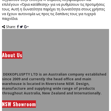
επιλέγουν «Όρια κατάθεσης» για να ρυθμίσουν τις προτιμήσεις
τους. Αυτή η δυνατότητα παρέχει τη δυνατότητα στους χρήστες
να έχουν αυτονομία ως προς τις δαπάνες τους για τυχερά
παιχνίδια.
Share:
About Us
DEKKOPLUSPTY LTD is an Australian company established
since 2009 and currently the head office and main
warehouse is located in Riverstone NSW. Design,
manufacture and supplying wide range of products
throughout Australia, New Zealand and Internationally.
NSW Showroom