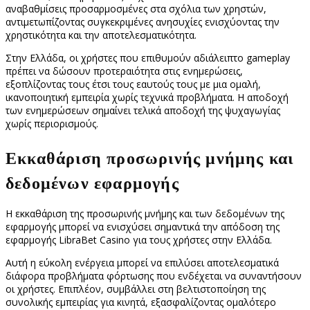
αναβαθμίσεις προσαρμοσμένες στα σχόλια των χρηστών,
αντιμετωπίζοντας συγκεκριμένες ανησυχίες ενισχύοντας την
χρηστικότητα και την αποτελεσματικότητα.
Στην Ελλάδα, οι χρήστες που επιθυμούν αδιάλειπτο gameplay
πρέπει να δώσουν προτεραιότητα στις ενημερώσεις,
εξοπλίζοντας τους έτσι τους εαυτούς τους με μια ομαλή,
ικανοποιητική εμπειρία χωρίς τεχνικά προβλήματα. Η αποδοχή
των ενημερώσεων σημαίνει τελικά αποδοχή της ψυχαγωγίας
χωρίς περιορισμούς.
Εκκαθάριση προσωρινής μνήμης και
δεδομένων εφαρμογής
Η εκκαθάριση της προσωρινής μνήμης και των δεδομένων της
εφαρμογής μπορεί να ενισχύσει σημαντικά την απόδοση της
εφαρμογής LibraBet Casino για τους χρήστες στην Ελλάδα.
Αυτή η εύκολη ενέργεια μπορεί να επιλύσει αποτελεσματικά
διάφορα προβλήματα φόρτωσης που ενδέχεται να συναντήσουν
οι χρήστες. Επιπλέον, συμβάλλει στη βελτιστοποίηση της
συνολικής εμπειρίας για κινητά, εξασφαλίζοντας ομαλότερο