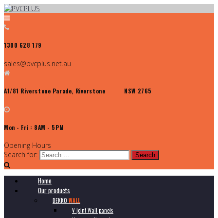
1300 628 179
sales@pvcplus.net.au
A1/81 Riverstone Parade, Riverstone NSW 2765
Mon - Fri : 8AM - 5PM
Opening Hours
Search for:
Home
Our products
DEKKO
WALL
V joint Wall panels