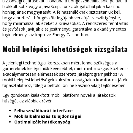
biztonsági eljárásokat. Továbbá a böngészőbeállítások, például a
blokkolt sütik vagy a JavaScript funkciók gátolhatják a kaszinó
honlapjának megnyitását. A felhasználóknak biztosítaniuk kell,
hogy a preferált böngészőik legújabb verzióját veszik igénybe,
hogy minimalizálják ezeket a kihívásokat. A rendszeres fenntartás
és javítások javítják a teljesítményt, garantálva a akadálymentes
login élményt az Improve Energy Casino-ban.
Mobil belépési lehetőségek vizsgálata
A jelenlegi technológiai korszakban miért lenne szükséges a
gamereknek kielégülniük kevesebbel, mint mint mozgás közben is
akadálymentesen elérhessék szeretett játékprogramjaikhoz? A
mobil belépési lehetőségek kulcsfontosságúak a komfortos játék
tapasztalathoz, főleg a belföldi online kaszinó világ fejlődésében.
Egy gondosan kialakított mobil platform növeli a játékosok
hűségét az alábbiak révén:
Felhasználóbarát interface
Mobilalkalmazás tulajdonságai
Optimalizált hatékonyság