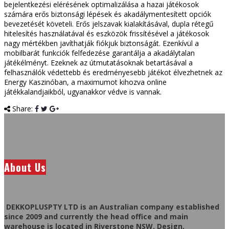
bejelentkezési elérésének optimalizálása a hazai játékosok
számára erős biztonsági lépések és akadálymentesített opciók
bevezetését követeli. Erős jelszavak kialakításával, dupla rétegű
hitelesítés használatával és eszközök frissítésével a játékosok
nagy mértékben javíthatják fiókjuk biztonságát. Ezenkívül a
mobilbarát funkciók felfedezése garantálja a akadálytalan
játékélményt. Ezeknek az útmutatásoknak betartásával a
felhasználók védettebb és eredményesebb játékot élvezhetnek az
Energy Kaszinóban, a maximumot kihozva online
játékkalandjaikból, ugyanakkor védve is vannak.
Share:
About Us
DEKKOPLUSPTY LTD is an Australian company established
since 2009 and currently the head office and main
warehouse is located in Riverstone NSW. Design,