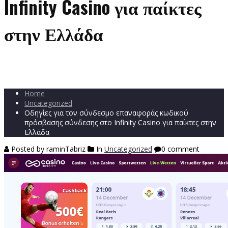
Infinity Casino για παίκτες
στην Ελλάδα
Home
Uncategorized
Οδηγίες για τον σύνδεσμο επαναφοράς κωδικού
πρόσβασης σύνδεσης στο Infinity Casino για παίκτες στην
Ελλάδα
Posted by raminTabriz
In
Uncategorized
0 comment