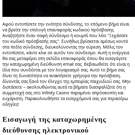
Αφού εντοπίσετε την ενότητα σύνδεσης, το επόμενο βήμα είναι
να βρείτε την επιλογή επαναφοράς κωδικού πρόσβασης.
Αναζητήστε έναν σαφή σύνδεσμο ή κουμπί που λέει “Ξεχάσατε
τον κωδικό πρόσβασής σας;”. Συνήθως βρίσκεται αμέσως κοντά
στα πεδία σύνδεσης, διευκολύνοντας την εύρεση. Μόλις τον
εντοπίσετε, κάντε κλικ σε αυτόν τον σύνδεσμο. Αυτή η ενέργεια
θα σας μεταφέρει στη σελίδα επαναφοράς όπου θα εισαγάγετε
την καταχωρημένη διεύθυνση email σας. Βεβαιωθείτε ότι είναι η
ίδια που συνδέεται με τον λογαριασμό σας. Αυτό το βήμα σας
δίνει τη δυνατότητα να ανακτήσετε γρήγορα την πρόσβαση,
δίνοντάς σας ξανά τον έλεγχο της εμπειρίας παιχνιδιού σας. Μην
διστάσετε – ακολουθώντας αυτά τα βήματα διασφαλίζετε ότι η
συμμετοχή σας στο Infinity Casino παραμένει απρόσκοπτη και
ευχάριστη. Παρακολουθήστε τα εισερχόμενά σας για περαιτέρω
οδηγίες!
Εισαγωγή της καταχωρημένης
διεύθυνσης ηλεκτρονικού