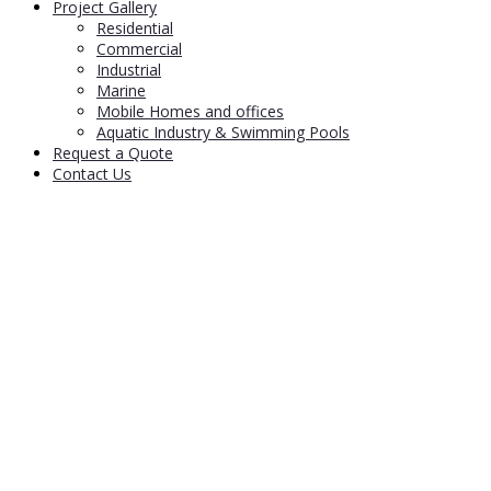
Project Gallery
Residential
Commercial
Industrial
Marine
Mobile Homes and offices
Aquatic Industry & Swimming Pools
Request a Quote
Contact Us