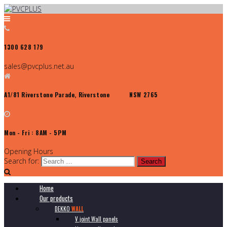
1300 628 179
sales@pvcplus.net.au
A1/81 Riverstone Parade, Riverstone NSW 2765
Mon - Fri : 8AM - 5PM
Opening Hours
Search for:
Home
Our products
DEKKO
WALL
V joint Wall panels