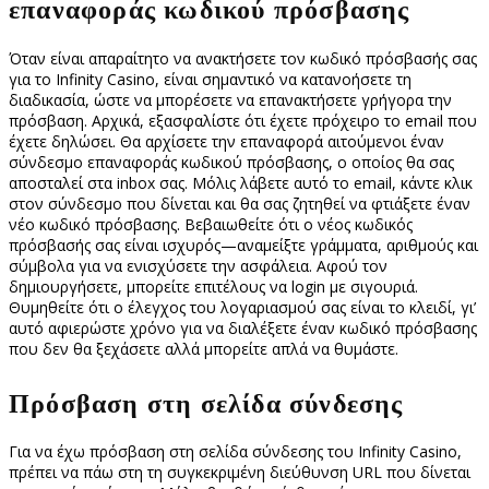
επαναφοράς κωδικού πρόσβασης
Όταν είναι απαραίτητο να ανακτήσετε τον κωδικό πρόσβασής σας
για το Infinity Casino, είναι σημαντικό να κατανοήσετε τη
διαδικασία, ώστε να μπορέσετε να επανακτήσετε γρήγορα την
πρόσβαση. Αρχικά, εξασφαλίστε ότι έχετε πρόχειρο το email που
έχετε δηλώσει. Θα αρχίσετε την επαναφορά αιτούμενοι έναν
σύνδεσμο επαναφοράς κωδικού πρόσβασης, ο οποίος θα σας
αποσταλεί στα inbox σας. Μόλις λάβετε αυτό το email, κάντε κλικ
στον σύνδεσμο που δίνεται και θα σας ζητηθεί να φτιάξετε έναν
νέο κωδικό πρόσβασης. Βεβαιωθείτε ότι ο νέος κωδικός
πρόσβασής σας είναι ισχυρός—αναμείξτε γράμματα, αριθμούς και
σύμβολα για να ενισχύσετε την ασφάλεια. Αφού τον
δημιουργήσετε, μπορείτε επιτέλους να login με σιγουριά.
Θυμηθείτε ότι ο έλεγχος του λογαριασμού σας είναι το κλειδί, γι’
αυτό αφιερώστε χρόνο για να διαλέξετε έναν κωδικό πρόσβασης
που δεν θα ξεχάσετε αλλά μπορείτε απλά να θυμάστε.
Πρόσβαση στη σελίδα σύνδεσης
Για να έχω πρόσβαση στη σελίδα σύνδεσης του Infinity Casino,
πρέπει να πάω στη τη συγκεκριμένη διεύθυνση URL που δίνεται