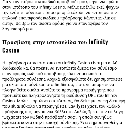
Για να ανακτήσω τον κωδικό πρόσβασής μου, πηγαίνω πρώτα
στον ιστότοπο του Infinity Casino. Μόλις εισέλθω εκεί, ψάχνω
την ενότητα σύνδεσης όπου μπορώ εύκολα να εντοπίσω την
επιλογή επαναφοράς κωδικού πρόσβασης. Κάνοντας κλικ σε
αυτήν, θα βρω τον σωστό δρόμο για να επαναφέρω τον
λογαριασμό μου.
Πρόσβαση στην ιστοσελίδα του Infinity
Casino
Η πρόσβαση στον ιστότοπο του Infinity Casino είναι μια απλή
διαδικασία και θα πρέπει να εντοπίσετε άμεσα τον σύνδεσμο
επαναφοράς κωδικού πρόσβασης εάν αντιμετωπίζετε
προβλήματα σύνδεσης. Αρχικά, εξασφαλίστε ότι χρησιμοποιείτε
μια αξιόπιστη σύνδεση στο διαδίκτυο, ώστε να μπορείτε να
πλοηγηθείτε ομαλά. Ανοίξτε το πρόγραμμα περιήγησης που
προτιμάτε και πληκτρολογήστε τη διεύθυνση URL του Infinity
Casino. Μόλις φορτώσει ο ιστότοπος, θα δείτε μια σαφή διεπαφή
που είναι εύκολο να περιηγηθείτε. Εάν έχετε χάσει τον κωδικό
πρόσβασής σας, μην πανικοβάλλεστε. Απλώς βρείτε την επιλογή
“Ξεχάσατε τον κωδικό πρόσβασής σας;”, η οποία συνήθως
βρίσκεται κοντά στην περιοχή σύνδεσης. Έχει δημιουργηθεί για
να σας οδηγήσει άμεσα εκεί που πρέπει να πάτε. Αν είστε