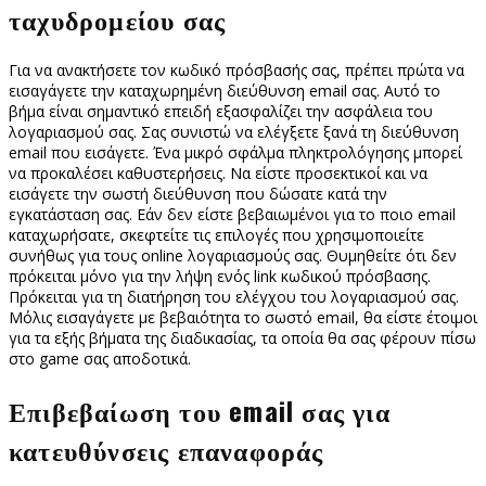
ταχυδρομείου σας
Για να ανακτήσετε τον κωδικό πρόσβασής σας, πρέπει πρώτα να
εισαγάγετε την καταχωρημένη διεύθυνση email σας. Αυτό το
βήμα είναι σημαντικό επειδή εξασφαλίζει την ασφάλεια του
λογαριασμού σας. Σας συνιστώ να ελέγξετε ξανά τη διεύθυνση
email που εισάγετε. Ένα μικρό σφάλμα πληκτρολόγησης μπορεί
να προκαλέσει καθυστερήσεις. Να είστε προσεκτικοί και να
εισάγετε την σωστή διεύθυνση που δώσατε κατά την
εγκατάσταση σας. Εάν δεν είστε βεβαιωμένοι για το ποιο email
καταχωρήσατε, σκεφτείτε τις επιλογές που χρησιμοποιείτε
συνήθως για τους online λογαριασμούς σας. Θυμηθείτε ότι δεν
πρόκειται μόνο για την λήψη ενός link κωδικού πρόσβασης.
Πρόκειται για τη διατήρηση του ελέγχου του λογαριασμού σας.
Μόλις εισαγάγετε με βεβαιότητα το σωστό email, θα είστε έτοιμοι
για τα εξής βήματα της διαδικασίας, τα οποία θα σας φέρουν πίσω
στο game σας αποδοτικά.
Επιβεβαίωση του email σας για
κατευθύνσεις επαναφοράς