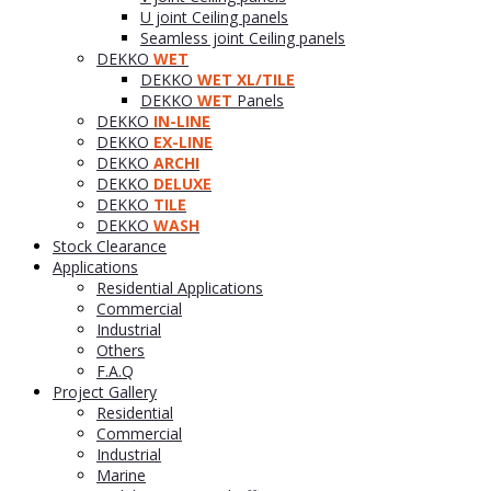
U joint Ceiling panels
Seamless joint Ceiling panels
DEKKO
WET
DEKKO
WET XL/TILE
DEKKO
WET
Panels
DEKKO
IN-LINE
DEKKO
EX-LINE
DEKKO
ARCHI
DEKKO
DELUXE
DEKKO
TILE
DEKKO
WASH
Stock Clearance
Applications
Residential Applications
Commercial
Industrial
Others
F.A.Q
Project Gallery
Residential
Commercial
Industrial
Marine