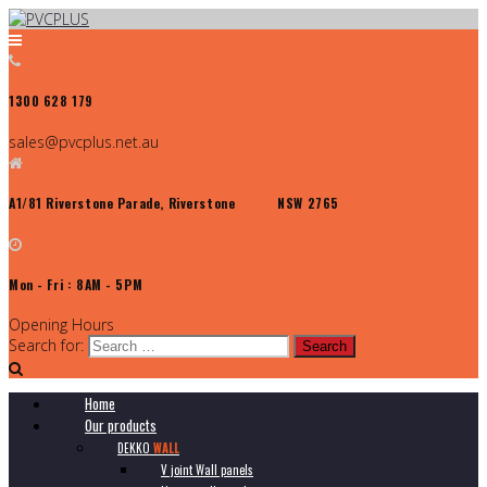
1300 628 179
sales@pvcplus.net.au
A1/81 Riverstone Parade, Riverstone NSW 2765
Mon - Fri : 8AM - 5PM
Opening Hours
Search for:
Home
Our products
DEKKO
WALL
V joint Wall panels