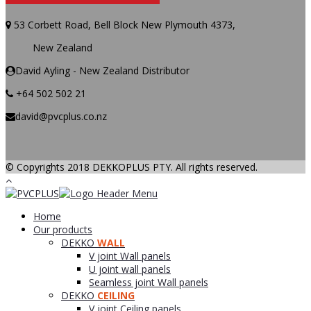
53 Corbett Road, Bell Block New Plymouth 4373,
New Zealand
David Ayling - New Zealand Distributor
+64 502 502 21
david@pvcplus.co.nz
© Copyrights 2018 DEKKOPLUS PTY. All rights reserved.
Home
Our products
DEKKO
WALL
V joint Wall panels
U joint wall panels
Seamless joint Wall panels
DEKKO
CEILING
V joint Ceiling panels