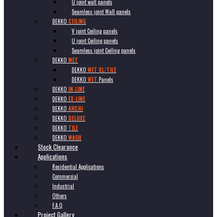
U joint wall panels
Seamless joint Wall panels
DEKKO
CEILING
V joint Ceiling panels
U joint Ceiling panels
Seamless joint Ceiling panels
DEKKO
WET
DEKKO
WET XL/TILE
DEKKO
WET
Panels
DEKKO
IN-LINE
DEKKO
EX-LINE
DEKKO
ARCHI
DEKKO
DELUXE
DEKKO
TILE
DEKKO
WASH
Stock Clearance
Applications
Residential Applications
Commercial
Industrial
Others
F.A.Q
Project Gallery