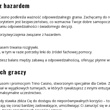
 z hazardem
Casino podkreśla ważność odpowiedzialnego grania. Zachęcamy do r
orytetem jest bezpieczeństwo, co wzmacnia Twoje dobre samopoczucie
aniu odpowiedzialności i świadomego decyzji.
przyzwyczajenia związane z hazardem.
.
asem trwania rozgrywki.
 w tym w razie potrzeby linki do źródeł fachowej pomocy.
iesz balans między zabawą a odpowiedzialnością, oferując płynne ws
ich graczy
nusom i promocjom Trino Casino, stworzonym specjalnie dla Ciebie. Z
ł w wyjątkowych turniejach, w których rywalizujesz z innymi entuzja
maksymalne uczestnictwo.
ażdy stawka zbliża Cię do dostępu do nieporównywalnych korzyści – 
ą się coraz bardziej zadowalające, umożliwiając Ci zanurzyć się w a