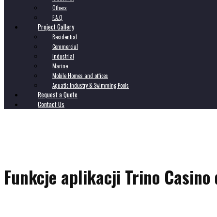
Others
F.A.Q
Project Gallery
Residential
Commercial
Industrial
Marine
Mobile Homes and offices
Aquatic Industry & Swimming Pools
Request a Quote
Contact Us
Funkcje aplikacji Trino Casino 