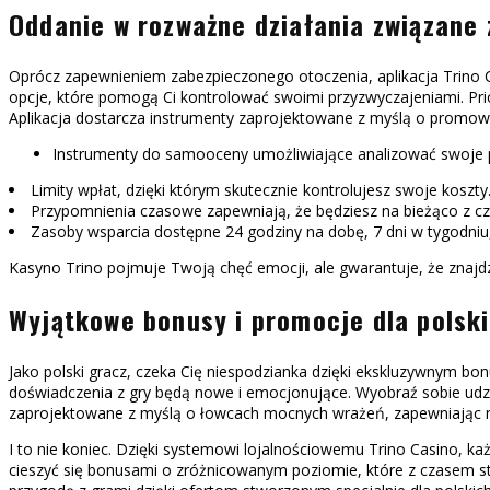
Oddanie w rozważne działania związane
Oprócz zapewnieniem zabezpieczonego otoczenia, aplikacja Trino 
opcje, które pomogą Ci kontrolować swoimi przyzwyczajeniami. Pri
Aplikacja dostarcza instrumenty zaprojektowane z myślą o promow
Instrumenty do samooceny umożliwiające analizować swoje 
Limity wpłat, dzięki którym skutecznie kontrolujesz swoje koszty
Przypomnienia czasowe zapewniają, że będziesz na bieżąco z cz
Zasoby wsparcia dostępne 24 godziny na dobę, 7 dni w tygodniu,
Kasyno Trino pojmuje Twoją chęć emocji, ale gwarantuje, że znajdz
Wyjątkowe bonusy i promocje dla polsk
Jako polski gracz, czeka Cię niespodzianka dzięki ekskluzywnym bo
doświadczenia z gry będą nowe i emocjonujące. Wyobraź sobie udzia
zaprojektowane z myślą o łowcach mocnych wrażeń, zapewniając 
I to nie koniec. Dzięki systemowi lojalnościowemu Trino Casino, k
cieszyć się bonusami o zróżnicowanym poziomie, które z czasem staj