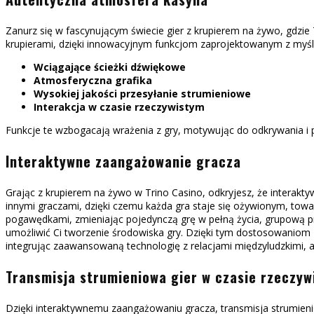
Zanurz się w fascynującym świecie gier z krupierem na żywo, gdzie 
krupierami, dzięki innowacyjnym funkcjom zaprojektowanym z myślą
Wciągające ścieżki dźwiękowe
Atmosferyczna grafika
Wysokiej jakości przesyłanie strumieniowe
Interakcja w czasie rzeczywistym
Funkcje te wzbogacają wrażenia z gry, motywując do odkrywania i pr
Interaktywne zaangażowanie gracza
Grając z krupierem na żywo w Trino Casino, odkryjesz, że interakt
innymi graczami, dzięki czemu każda gra staje się ożywionym, towa
pogawędkami, zmieniając pojedynczą grę w pełną życia, grupową p
umożliwić Ci tworzenie środowiska gry. Dzięki tym dostosowaniom 
integrując zaawansowaną technologię z relacjami międzyludzkimi, a
Transmisja strumieniowa gier w czasie rzeczy
Dzięki interaktywnemu zaangażowaniu gracza, transmisja strumieni