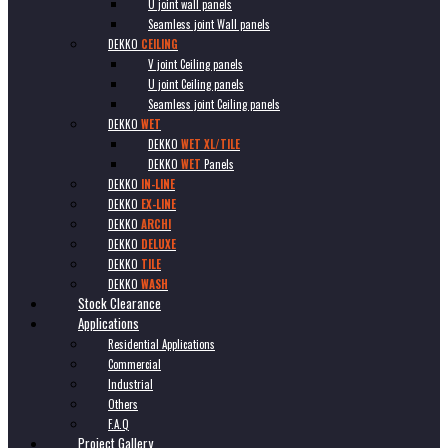
U joint wall panels
Seamless joint Wall panels
DEKKO
CEILING
V joint Ceiling panels
U joint Ceiling panels
Seamless joint Ceiling panels
DEKKO
WET
DEKKO
WET XL/TILE
DEKKO
WET
Panels
DEKKO
IN-LINE
DEKKO
EX-LINE
DEKKO
ARCHI
DEKKO
DELUXE
DEKKO
TILE
DEKKO
WASH
Stock Clearance
Applications
Residential Applications
Commercial
Industrial
Others
F.A.Q
Project Gallery