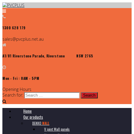
1300 628 179
sales@pvcplus.net.au
A1/81 Riverstone Parade, Riverstone NSW 2765
Mon - Fri : 8AM - 5PM
Opening Hours
Search for:
Home
Our products
DEKKO
WALL
V joint Wall panels