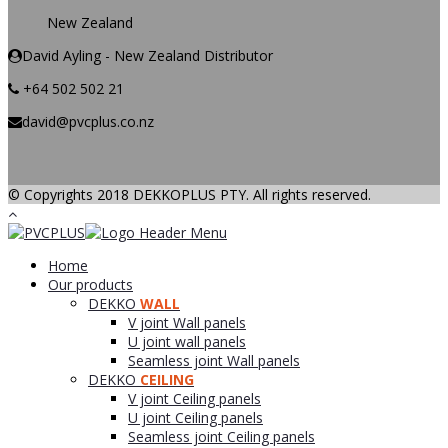
New Zealand
David Ayling - New Zealand Distributor
+64 502 502 21
david@pvcplus.co.nz
© Copyrights 2018 DEKKOPLUS PTY. All rights reserved.
Home
Our products
DEKKO
WALL
V joint Wall panels
U joint wall panels
Seamless joint Wall panels
DEKKO
CEILING
V joint Ceiling panels
U joint Ceiling panels
Seamless joint Ceiling panels