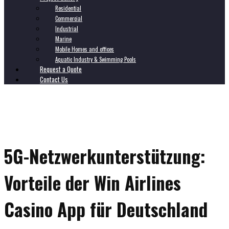
Residential
Commercial
Industrial
Marine
Mobile Homes and offices
Aquatic Industry & Swimming Pools
Request a Quote
Contact Us
5G-Netzwerkunterstützung:
Vorteile der Win Airlines
Casino App für Deutschland