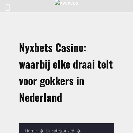
Nyxbets Casino:
waarbij elke draai telt
voor gokkers in
Nederland
Home
Uncategorized