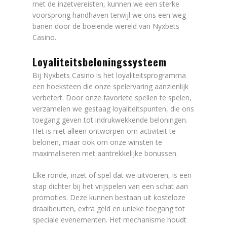
met de inzetvereisten, kunnen we een sterke
voorsprong handhaven terwijl we ons een weg
banen door de boeiende wereld van Nyxbets
Casino.
Loyaliteitsbeloningssysteem
Bij Nyxbets Casino is het loyaliteitsprogramma
een hoeksteen die onze spelervaring aanzienlijk
verbetert. Door onze favoriete spellen te spelen,
verzamelen we gestaag loyaliteitspunten, die ons
toegang geven tot indrukwekkende beloningen.
Het is niet alleen ontworpen om activiteit te
belonen, maar ook om onze winsten te
maximaliseren met aantrekkelijke bonussen.
Elke ronde, inzet of spel dat we uitvoeren, is een
stap dichter bij het vrijspelen van een schat aan
promoties. Deze kunnen bestaan uit kosteloze
draaibeurten, extra geld en unieke toegang tot
speciale evenementen. Het mechanisme houdt