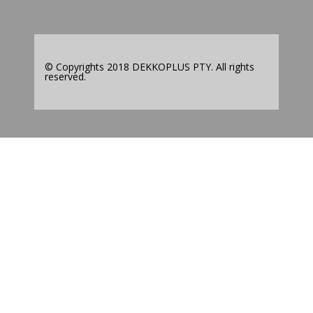
© Copyrights 2018 DEKKOPLUS PTY. All rights
reserved.