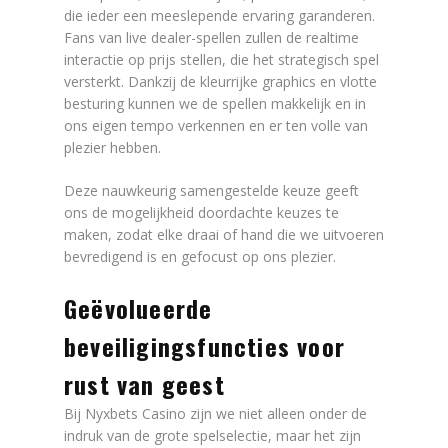
die ieder een meeslepende ervaring garanderen.
Fans van live dealer-spellen zullen de realtime
interactie op prijs stellen, die het strategisch spel
versterkt. Dankzij de kleurrijke graphics en vlotte
besturing kunnen we de spellen makkelijk en in
ons eigen tempo verkennen en er ten volle van
plezier hebben.
Deze nauwkeurig samengestelde keuze geeft
ons de mogelijkheid doordachte keuzes te
maken, zodat elke draai of hand die we uitvoeren
bevredigend is en gefocust op ons plezier.
Geëvolueerde
beveiligingsfuncties voor
rust van geest
Bij Nyxbets Casino zijn we niet alleen onder de
indruk van de grote spelselectie, maar het zijn