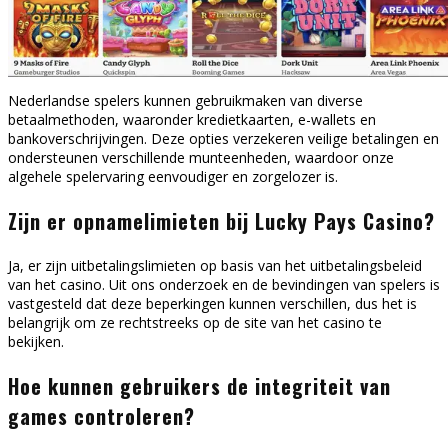
Nederlandse spelers kunnen gebruikmaken van diverse
betaalmethoden, waaronder kredietkaarten, e-wallets en
bankoverschrijvingen. Deze opties verzekeren veilige betalingen en
ondersteunen verschillende munteenheden, waardoor onze
algehele spelervaring eenvoudiger en zorgelozer is.
Zijn er opnamelimieten bij Lucky Pays Casino?
Ja, er zijn uitbetalingslimieten op basis van het uitbetalingsbeleid
van het casino. Uit ons onderzoek en de bevindingen van spelers is
vastgesteld dat deze beperkingen kunnen verschillen, dus het is
belangrijk om ze rechtstreeks op de site van het casino te
bekijken.
Hoe kunnen gebruikers de integriteit van
games controleren?