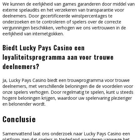
We kunnen de eerlijkheid van games garanderen door middel van
externe spelaudits en het verzekeren van transparantie voor
deelnemers. Door gecertificeerde winstpercentages te
onderzoeken en te controleren of spelers over de correcte
vergunningen beschikken, verhogen we ons vertrouwen in de
eerlijkheid van internetgokken.
Biedt Lucky Pays Casino een
loyaliteitsprogramma aan voor trouwe
deelnemers?
Ja, Lucky Pays Casino biedt een trouwprogramma voor trouwe
deelnemers, met verschillende beloningen die de voordelen voor
onze spelers verhogen. Door regelmatig te spelen, kunt u steeds
hogere beloningen krijgen, waardoor uw spelervaring plezieriger
en belonender wordt.
Conclusie
Samenvattend laat ons onderzoek naar Lucky Pays Casino een
platform zien dat spelers in Nederland waarderen vanwege het