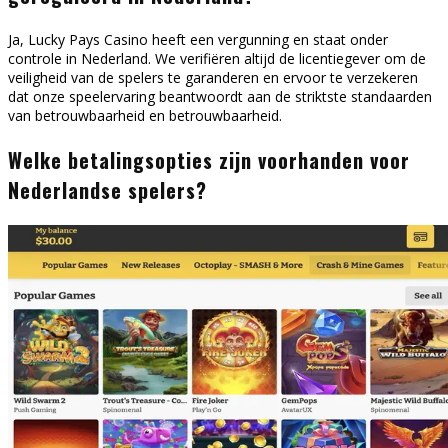
Ja, Lucky Pays Casino heeft een vergunning en staat onder
controle in Nederland. We verifiëren altijd de licentiegever om de
veiligheid van de spelers te garanderen en ervoor te verzekeren
dat onze speelervaring beantwoordt aan de striktste standaarden
van betrouwbaarheid en betrouwbaarheid.
Welke betalingsopties zijn voorhanden voor
Nederlandse spelers?