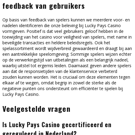
feedback van gebruikers
Op basis van feedback van spelers kunnen we meerdere voor- en
nadelen identificeren die onze beleving bij Lucky Pays Casino
vormgeven. Positief is dat veel gebruikers geloof hebben in de
toewijding van het casino voor veiligheid van spelers, met name in
beveiligde transacties en heldere beleidsregels. Ook het
spelassortiment wordt wijdverbreid gewaardeerd en draagt bij aan
een aantrekkelijke speelomgeving. Sommige spelers wijzen echter
op de verwerkingstijd van uitbetalingen als een belangrijk nadeel,
waarbij uitstel tot ergernis leiden. Daarnaast geven andere spelers
aan dat de responsietijden van de klantenservice verbeterd
zouden kunnen worden. Het is cruciaal om deze elementen tegen
elkaar af te wegen, omdat begrip in zowel de sterke als de
negatieve punten ons ondersteunt om efficiënter te spelen bij
Lucky Pays Casino.
Veelgestelde vragen
Is Lucky Pays Casino gecertificeerd en
gereguleerd in Nederland?