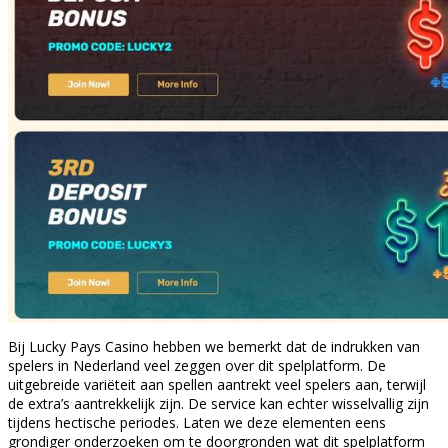
Bij Lucky Pays Casino hebben we bemerkt dat de indrukken van
spelers in Nederland veel zeggen over dit spelplatform. De
uitgebreide variëteit aan spellen aantrekt veel spelers aan, terwijl
de extra’s aantrekkelijk zijn. De service kan echter wisselvallig zijn
tijdens hectische periodes. Laten we deze elementen eens
grondiger onderzoeken om te doorgronden wat dit spelplatform