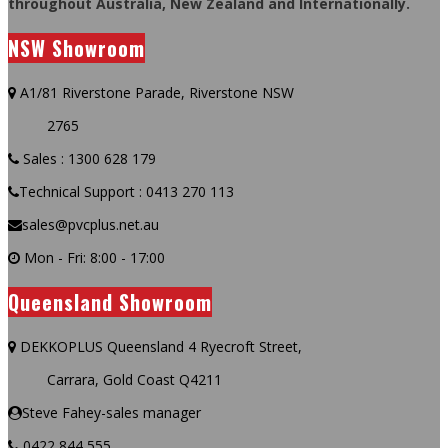
throughout Australia, New Zealand and Internationally.
NSW Showroom
A1/81 Riverstone Parade, Riverstone NSW
2765
Sales : 1300 628 179
Technical Support : 0413 270 113
sales@pvcplus.net.au
Mon - Fri: 8:00 - 17:00
Queensland Showroom
DEKKOPLUS Queensland 4 Ryecroft Street,
Carrara, Gold Coast Q4211
Steve Fahey-sales manager
0422 844 555