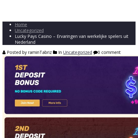
Home
Uncategorized
Lucky Pays Casino – Ervaringen van werkelijke spelers uit
Nederland
Posted by raminTabriz
In
Uncategorized
0 comment