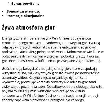
Bonus powitalny
Bonusy za wierność
Promocje okazjonalne
Żywa atmosfera gier
Energetyczna atmosfera kasyna Win Airlines oddaje istotę
emocjonującego miejsca hazardowego. Po wejściu gości witają
odgłosy wirujących automatów i pełne entuzjazmu rozmowy,
podsycając atmosferę pełną oczekiwania. Kolorowe oświetlenie w
połączeniu z dynamicznym wystrojem pobudza graczy, tworząc
gościnną przestrzeń, w której emocje związane z grą rozkwitają.
Goście mogą korzystać z bogatej oferty gier, które zaspokoją
wszystkie gusta, od klasycznych gier stołowych po nowoczesne
automaty wideo. Kasyno często organizuje dynamiczne
wydarzenia, promując kontakty towarzyskie między graczami i
zwiększając poziom wrażeń. Dodatkowo, dbała obsługa dba o to,
aby każdy czuł się mile widziany, wspierając do kultury
koleżeństwa. W Win Airlines Casino kombinacja energii, emocji i
zabawy zapewnia niezrównaną przygodę dla każdego.