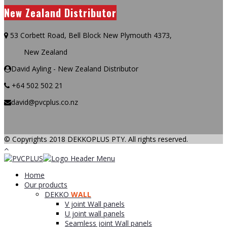
New Zealand Distributor
53 Corbett Road, Bell Block New Plymouth 4373,
New Zealand
David Ayling - New Zealand Distributor
+64 502 502 21
david@pvcplus.co.nz
© Copyrights 2018 DEKKOPLUS PTY. All rights reserved.
Home
Our products
DEKKO
WALL
V joint Wall panels
U joint wall panels
Seamless joint Wall panels