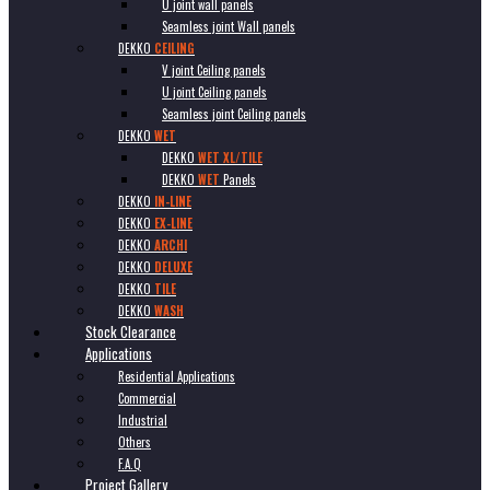
U joint wall panels
Seamless joint Wall panels
DEKKO
CEILING
V joint Ceiling panels
U joint Ceiling panels
Seamless joint Ceiling panels
DEKKO
WET
DEKKO
WET XL/TILE
DEKKO
WET
Panels
DEKKO
IN-LINE
DEKKO
EX-LINE
DEKKO
ARCHI
DEKKO
DELUXE
DEKKO
TILE
DEKKO
WASH
Stock Clearance
Applications
Residential Applications
Commercial
Industrial
Others
F.A.Q
Project Gallery