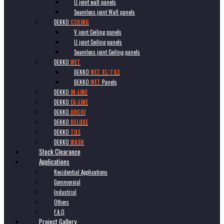
U joint wall panels
Seamless joint Wall panels
DEKKO
CEILING
V joint Ceiling panels
U joint Ceiling panels
Seamless joint Ceiling panels
DEKKO
WET
DEKKO
WET XL/TILE
DEKKO
WET
Panels
DEKKO
IN-LINE
DEKKO
EX-LINE
DEKKO
ARCHI
DEKKO
DELUXE
DEKKO
TILE
DEKKO
WASH
Stock Clearance
Applications
Residential Applications
Commercial
Industrial
Others
F.A.Q
Project Gallery