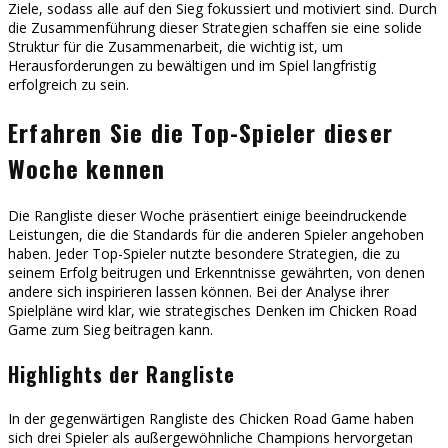
Ziele, sodass alle auf den Sieg fokussiert und motiviert sind. Durch
die Zusammenführung dieser Strategien schaffen sie eine solide
Struktur für die Zusammenarbeit, die wichtig ist, um
Herausforderungen zu bewältigen und im Spiel langfristig
erfolgreich zu sein.
Erfahren Sie die Top-Spieler dieser
Woche kennen
Die Rangliste dieser Woche präsentiert einige beeindruckende
Leistungen, die die Standards für die anderen Spieler angehoben
haben. Jeder Top-Spieler nutzte besondere Strategien, die zu
seinem Erfolg beitrugen und Erkenntnisse gewährten, von denen
andere sich inspirieren lassen können. Bei der Analyse ihrer
Spielpläne wird klar, wie strategisches Denken im Chicken Road
Game zum Sieg beitragen kann.
Highlights der Rangliste
In der gegenwärtigen Rangliste des Chicken Road Game haben
sich drei Spieler als außergewöhnliche Champions hervorgetan