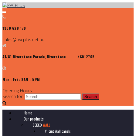
1300 628 179
sales@pvcplus.net.au
A1/81 Riverstone Parade, Riverstone NSW 2765
Mon - Fri : 8AM - 5PM
Opening Hours
Search for:
Home
Our products
DEKKO
WALL
V joint Wall panels