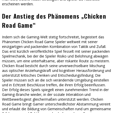
erscheinen werden.
Der Anstieg des Phänomens „Chicken
Road Game“
Indem sich die Gaming-Welt stetig fortschreitet, begeistert das
Phänomen Chicken Road Game Spieler weltweit mit seiner
einzigartigen und packenden Kombination von Taktik und Zufall.
Das erst kürzlich veröffentlichte Spiel fesselt mit seiner packenden
Spielmechanik, bei der die Spieler Risiko und Belohnung abwägen
müssen, um eine unterhaltsame, aber riskante Route zu meistern.
Chicken Road besticht durch seine unverwechselbare Mischung
aus optischer Anziehungskraft und kognitiver Herausforderung und
unterstützt kritisches Denken und Entscheidungsfindung. Die
Spieler müssen sich an die sich verändernde Umgebung einstellen
und in Echtzeit Beschlüsse treffen, die ihren Erfolg beeinflussen.
Der Erfolg dieses Spiels spiegelt einen zunehmenden Trend in der
Gaming-Branche wieder, in der soziale Interaktion und
Wettbewerbsgeist gleichermaßen unterstützt werden. Chicken
Road Game bringt Gamer unterschiedlichster Abstammung vereint
und erlaubt die Bildung von Gemeinschaften rund um gemeinsame