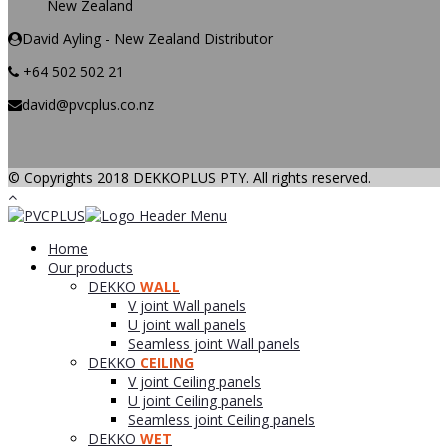
New Zealand
David Ayling - New Zealand Distributor
+64 502 502 21
david@pvcplus.co.nz
© Copyrights 2018 DEKKOPLUS PTY. All rights reserved.
Home
Our products
DEKKO
WALL
V joint Wall panels
U joint wall panels
Seamless joint Wall panels
DEKKO
CEILING
V joint Ceiling panels
U joint Ceiling panels
Seamless joint Ceiling panels
DEKKO
WET