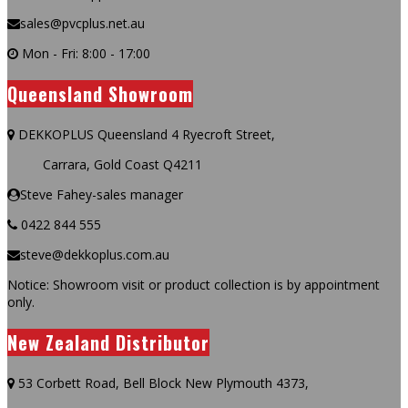
sales@pvcplus.net.au
Mon - Fri: 8:00 - 17:00
Queensland Showroom
DEKKOPLUS Queensland 4 Ryecroft Street,
Carrara, Gold Coast Q4211
Steve Fahey-sales manager
0422 844 555
steve@dekkoplus.com.au
Notice: Showroom visit or product collection is by appointment
only.
New Zealand Distributor
53 Corbett Road, Bell Block New Plymouth 4373,