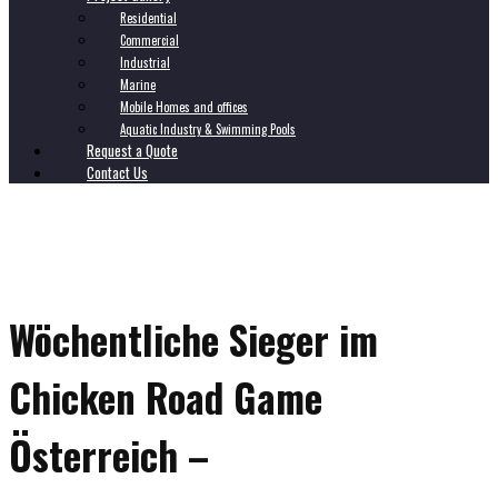
Residential
Commercial
Industrial
Marine
Mobile Homes and offices
Aquatic Industry & Swimming Pools
Request a Quote
Contact Us
Wöchentliche Sieger im
Chicken Road Game
Österreich –