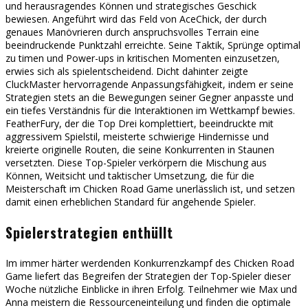
und herausragendes Können und strategisches Geschick
bewiesen. Angeführt wird das Feld von AceChick, der durch
genaues Manövrieren durch anspruchsvolles Terrain eine
beeindruckende Punktzahl erreichte. Seine Taktik, Sprünge optimal
zu timen und Power-ups in kritischen Momenten einzusetzen,
erwies sich als spielentscheidend. Dicht dahinter zeigte
CluckMaster hervorragende Anpassungsfähigkeit, indem er seine
Strategien stets an die Bewegungen seiner Gegner anpasste und
ein tiefes Verständnis für die Interaktionen im Wettkampf bewies.
FeatherFury, der die Top Drei komplettiert, beeindruckte mit
aggressivem Spielstil, meisterte schwierige Hindernisse und
kreierte originelle Routen, die seine Konkurrenten in Staunen
versetzten. Diese Top-Spieler verkörpern die Mischung aus
Können, Weitsicht und taktischer Umsetzung, die für die
Meisterschaft im Chicken Road Game unerlässlich ist, und setzen
damit einen erheblichen Standard für angehende Spieler.
Spielerstrategien enthüllt
Im immer härter werdenden Konkurrenzkampf des Chicken Road
Game liefert das Begreifen der Strategien der Top-Spieler dieser
Woche nützliche Einblicke in ihren Erfolg. Teilnehmer wie Max und
Anna meistern die Ressourceneinteilung und finden die optimale