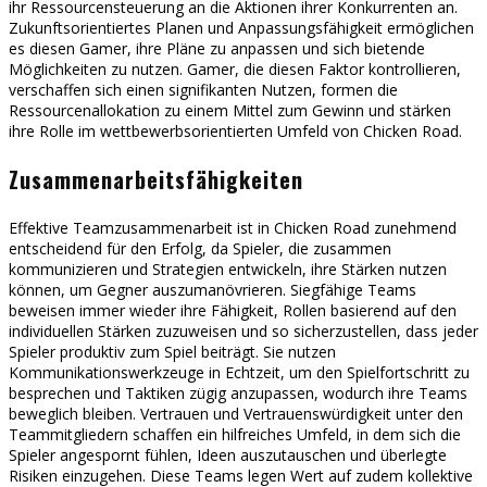
ihr Ressourcensteuerung an die Aktionen ihrer Konkurrenten an.
Zukunftsorientiertes Planen und Anpassungsfähigkeit ermöglichen
es diesen Gamer, ihre Pläne zu anpassen und sich bietende
Möglichkeiten zu nutzen. Gamer, die diesen Faktor kontrollieren,
verschaffen sich einen signifikanten Nutzen, formen die
Ressourcenallokation zu einem Mittel zum Gewinn und stärken
ihre Rolle im wettbewerbsorientierten Umfeld von Chicken Road.
Zusammenarbeitsfähigkeiten
Effektive Teamzusammenarbeit ist in Chicken Road zunehmend
entscheidend für den Erfolg, da Spieler, die zusammen
kommunizieren und Strategien entwickeln, ihre Stärken nutzen
können, um Gegner auszumanövrieren. Siegfähige Teams
beweisen immer wieder ihre Fähigkeit, Rollen basierend auf den
individuellen Stärken zuzuweisen und so sicherzustellen, dass jeder
Spieler produktiv zum Spiel beiträgt. Sie nutzen
Kommunikationswerkzeuge in Echtzeit, um den Spielfortschritt zu
besprechen und Taktiken zügig anzupassen, wodurch ihre Teams
beweglich bleiben. Vertrauen und Vertrauenswürdigkeit unter den
Teammitgliedern schaffen ein hilfreiches Umfeld, in dem sich die
Spieler angespornt fühlen, Ideen auszutauschen und überlegte
Risiken einzugehen. Diese Teams legen Wert auf zudem kollektive