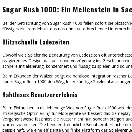
Sugar Rush 1000: Ein Meilenstein in Sa
Bei der Betrachtung von Sugar Rush 1000 fallen sofort die blitzschne
flüssiges Nutzererlebnis, das uns ohne unterbrechende Unterbrech
Blitzschnelle Ladezeiten
Obwohl viele Spieler die Bedeutung von Ladezeiten oft unterschätze
reagierendes Design, das uns ohne Verzögerung ins Geschehen einta
schnelle Initialisierung, konzentriert und flüssig zu spielen und so un
Beim Erkunden der Walzen sorgt die nahtlose Integration rascher La
ebnet Sugar Rush 1000 den Weg für zukünftige Spieleentwicklunge
Nahtloses Benutzererlebnis
Beim Eintauchen in die lebendige Welt von Sugar Rush 1000 wird deut
strategische Optimierung für Mobilgeräte verbessert das Gameplay u
Vorgehensweise fasziniert die Nutzer nicht nur, sondern steigert a
warten zu müssen. Die benutzerfreundliche Benutzeroberfläche ermö
beispielhaft, wie eine effiziente und flinke Plattform das Spielvergn