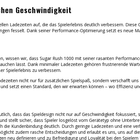
chen Geschwindigkeit
llen Ladezeiten auf, die das Spielerlebnis deutlich verbessern. Diese
ungen fesselt. Dank seiner Performance-Optimierung setzt es neue 
n, wissen wir, dass Sugar Rush 1000 mit seiner rasanten Performance 
uchen lässt. Dank minimaler Ladezeiten gehören frustrierende Warte
ser Spielerlebnis zu verbessern.
dezeiten nicht nur für zusätzlichen Spielspaß, sondern verschafft un
n und setzt einen Standard, den wir erwarten können – wo Effizie
lich, dass das Spieldesign nicht nur auf Geschwindigkeit fokussiert, 
nd stellt sicher, dass Spieler losgelöst vom Gerätetyp ohne Unterbre
uch die Kundenbindung deutlich. Durch geringe Ladezeiten und eine ve
glicht zudem rasche Entscheidungen und erlaubt es uns, uns auf die S
ügen neu definieren und zu Befriedigung und Loyalität bei den Spielern