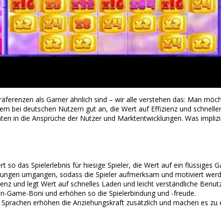
räferenzen als Gamer ähnlich sind – wir alle verstehen das: Man möch
 bei deutschen Nutzern gut an, die Wert auf Effizienz und schnellen S
hten in die Ansprüche der Nutzer und Marktentwicklungen. Was implizi
 so das Spielerlebnis für hiesige Spieler, die Wert auf ein flüssiges 
chungen umgangen, sodass die Spieler aufmerksam und motiviert wer
ienz und legt Wert auf schnelles Laden und leicht verständliche Benutz
 In-Game-Boni und erhöhen so die Spielerbindung und -freude.
Sprachen erhöhen die Anziehungskraft zusätzlich und machen es zu ein