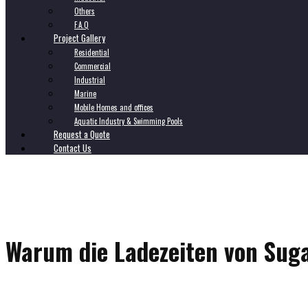
Others
F.A.Q
Project Gallery
Residential
Commercial
Industrial
Marine
Mobile Homes and offices
Aquatic Industry & Swimming Pools
Request a Quote
Contact Us
Warum die Ladezeiten von Sug