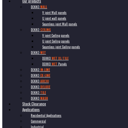
Our products
DEKKO
WALL
V joint Wall panels
U joint wall panels
Seamless joint Wall panels
DEKKO
CEILING
V joint Ceiling panels
U joint Ceiling panels
Seamless joint Ceiling panels
DEKKO
WET
DEKKO
WET XL/TILE
DEKKO
WET
Panels
DEKKO
IN-LINE
DEKKO
EX-LINE
DEKKO
ARCHI
DEKKO
DELUXE
DEKKO
TILE
DEKKO
WASH
Stock Clearance
Applications
Residential Applications
Commercial
Industrial