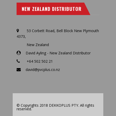
NEW ZEALAND DISTRIBUTOR
53 Corbett Road, Bell Block New Plymouth
4373,
New Zealand
David Ayling - New Zealand Distributor
+64 502 502 21
david@pvcplus.co.nz
© Copyrights 2018 DEKKOPLUS PTY. All rights
reserved.