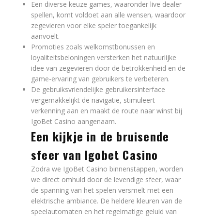
Een diverse keuze games, waaronder live dealer
spellen, komt voldoet aan alle wensen, waardoor
zegevieren voor elke speler toegankelijk
aanvoelt.
Promoties zoals welkomstbonussen en
loyaliteitsbeloningen versterken het natuurlijke
idee van zegevieren door de betrokkenheid en de
game-ervaring van gebruikers te verbeteren.
De gebruiksvriendelijke gebruikersinterface
vergemakkelijkt de navigatie, stimuleert
verkenning aan en maakt de route naar winst bij
IgoBet Casino aangenaam.
Een kijkje in de bruisende
sfeer van Igobet Casino
Zodra we IgoBet Casino binnenstappen, worden
we direct omhuld door de levendige sfeer, waar
de spanning van het spelen versmelt met een
elektrische ambiance. De heldere kleuren van de
speelautomaten en het regelmatige geluid van