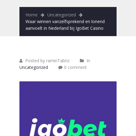
Home
Uncategorized
Waar winnen vanzelfsprekend en lonend
aanvoelt in Nederland bij IgoBet Casino
Posted by raminTabriz
In
Uncategorized
0 comment