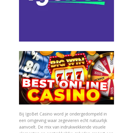
Bij IgoBet Casino word je ondergedompeld in
een omgeving waar zegevieren echt natuurlijk
aanvoelt. De mix van indrukwekkende visuele