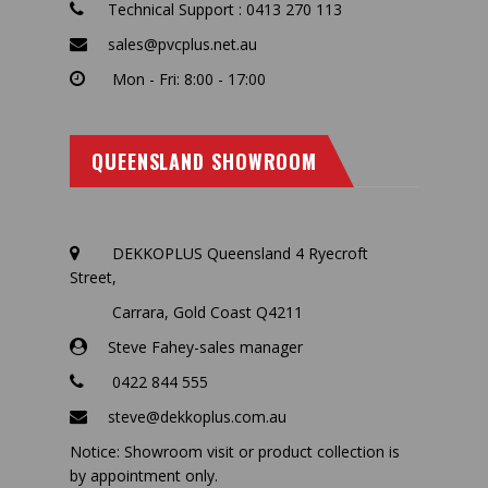
Technical Support : 0413 270 113
sales@pvcplus.net.au
Mon - Fri: 8:00 - 17:00
QUEENSLAND SHOWROOM
DEKKOPLUS Queensland 4 Ryecroft
Street,
Carrara, Gold Coast Q4211
Steve Fahey-sales manager
0422 844 555
steve@dekkoplus.com.au
Notice: Showroom visit or product collection is
by appointment only.