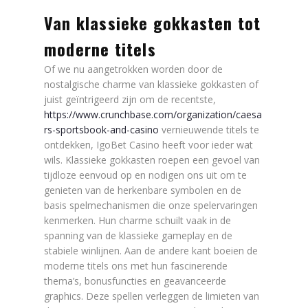
Van klassieke gokkasten tot
moderne titels
Of we nu aangetrokken worden door de
nostalgische charme van klassieke gokkasten of
juist geïntrigeerd zijn om de recentste,
https://www.crunchbase.com/organization/caesa
rs-sportsbook-and-casino
vernieuwende titels te
ontdekken, IgoBet Casino heeft voor ieder wat
wils. Klassieke gokkasten roepen een gevoel van
tijdloze eenvoud op en nodigen ons uit om te
genieten van de herkenbare symbolen en de
basis spelmechanismen die onze spelervaringen
kenmerken. Hun charme schuilt vaak in de
spanning van de klassieke gameplay en de
stabiele winlijnen. Aan de andere kant boeien de
moderne titels ons met hun fascinerende
thema’s, bonusfuncties en geavanceerde
graphics. Deze spellen verleggen de limieten van