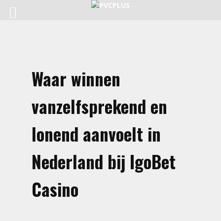
Waar winnen
vanzelfsprekend en
lonend aanvoelt in
Nederland bij IgoBet
Casino