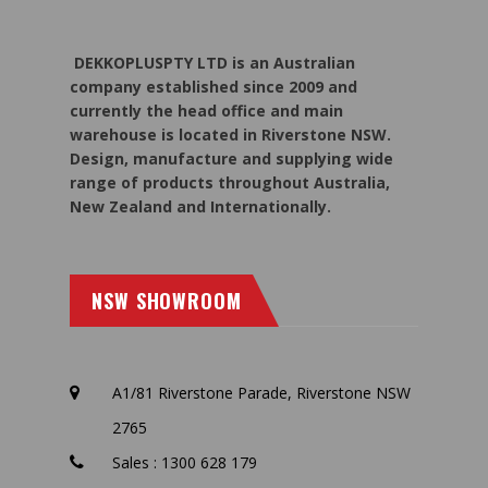
DEKKOPLUSPTY LTD is an Australian
company established since 2009 and
currently the head office and main
warehouse is located in Riverstone NSW.
Design, manufacture and supplying wide
range of products throughout Australia,
New Zealand and Internationally.
NSW SHOWROOM
A1/81 Riverstone Parade, Riverstone NSW
2765
Sales : 1300 628 179