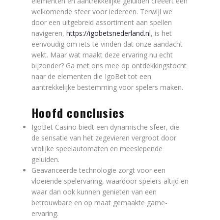
elementen en aantrekkelijke geluiden creëert een
welkomende sfeer voor iedereen. Terwijl we
door een uitgebreid assortiment aan spellen
navigeren,
https://igobetsnederland.nl
, is het
eenvoudig om iets te vinden dat onze aandacht
wekt. Maar wat maakt deze ervaring nu echt
bijzonder? Ga met ons mee op ontdekkingstocht
naar de elementen die IgoBet tot een
aantrekkelijke bestemming voor spelers maken.
Hoofd conclusies
IgoBet Casino biedt een dynamische sfeer, die
de sensatie van het zegevieren vergroot door
vrolijke speelautomaten en meeslepende
geluiden.
Geavanceerde technologie zorgt voor een
vloeiende spelervaring, waardoor spelers altijd en
waar dan ook kunnen genieten van een
betrouwbare en op maat gemaakte game-
ervaring.