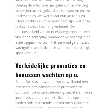
Dankzij de effectieve navigatie kunnen we vlug
schakelen tussen gokkasten, tafelspellen en live
dealer-opties. We weten dat nuttige tools en
filters slechts een druk verwijderd zijn, wat onze
tactische besluitvorming verbetert. De
reactiesnelheid van de interface garandeert een
vloeiende gameplay, waardoor we volledig in de
actie opgaan. Kortom, het eenvoudige ontwerp
van IgoBet vormt de basis voor een meesterlijk
spelavontuur.
Verleidelijke promoties en
bonussen wachten op u.
Bij IgoBet Casino worden we verwelkomd met
een schat aan aansprekende promoties en
bonussen die onze spelervaring verbeteren. Deze
incentives verbeteren niet alleen ons spel, maar
bieden ook uitstekende kansen om significante