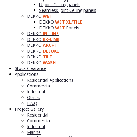
U joint Ceiling panels
Seamless joint Ceiling panels
DEKKO
WET
DEKKO
WET XL/TILE
DEKKO
WET
Panels
DEKKO
IN-LINE
DEKKO
EX-LINE
DEKKO
ARCHI
DEKKO
DELUXE
DEKKO
TILE
DEKKO
WASH
Stock Clearance
Applications
Residential Applications
Commercial
Industrial
Others
F.A.Q
Project Gallery
Residential
Commercial
Industrial
Marine