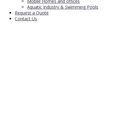
Mobile Homes and offices
Aquatic Industry & Swimming Pools
Request a Quote
Contact Us