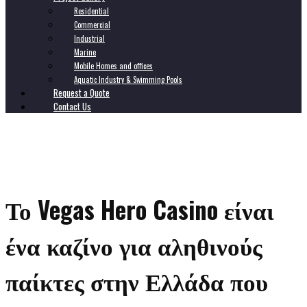
Residential
Commercial
Industrial
Marine
Mobile Homes and offices
Aquatic Industry & Swimming Pools
Request a Quote
Contact Us
Το Vegas Hero Casino είναι
ένα καζίνο για αληθινούς
παίκτες στην Ελλάδα που