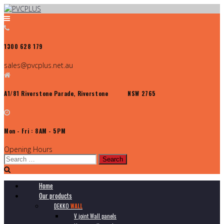
1300 628 179
sales@pvcplus.net.au
A1/81 Riverstone Parade, Riverstone NSW 2765
Mon - Fri : 8AM - 5PM
Opening Hours
Search
for:
Home
Our products
DEKKO
WALL
V joint Wall panels