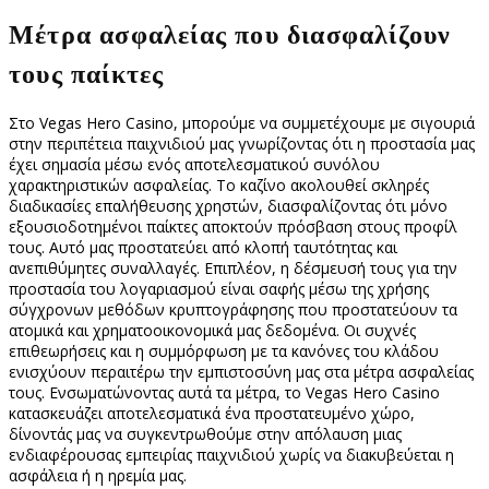
Μέτρα ασφαλείας που διασφαλίζουν
τους παίκτες
Στο Vegas Hero Casino, μπορούμε να συμμετέχουμε με σιγουριά
στην περιπέτεια παιχνιδιού μας γνωρίζοντας ότι η προστασία μας
έχει σημασία μέσω ενός αποτελεσματικού συνόλου
χαρακτηριστικών ασφαλείας. Το καζίνο ακολουθεί σκληρές
διαδικασίες επαλήθευσης χρηστών, διασφαλίζοντας ότι μόνο
εξουσιοδοτημένοι παίκτες αποκτούν πρόσβαση στους προφίλ
τους. Αυτό μας προστατεύει από κλοπή ταυτότητας και
ανεπιθύμητες συναλλαγές. Επιπλέον, η δέσμευσή τους για την
προστασία του λογαριασμού είναι σαφής μέσω της χρήσης
σύγχρονων μεθόδων κρυπτογράφησης που προστατεύουν τα
ατομικά και χρηματοοικονομικά μας δεδομένα. Οι συχνές
επιθεωρήσεις και η συμμόρφωση με τα κανόνες του κλάδου
ενισχύουν περαιτέρω την εμπιστοσύνη μας στα μέτρα ασφαλείας
τους. Ενσωματώνοντας αυτά τα μέτρα, το Vegas Hero Casino
κατασκευάζει αποτελεσματικά ένα προστατευμένο χώρο,
δίνοντάς μας να συγκεντρωθούμε στην απόλαυση μιας
ενδιαφέρουσας εμπειρίας παιχνιδιού χωρίς να διακυβεύεται η
ασφάλεια ή η ηρεμία μας.