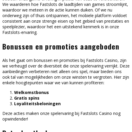
We waarderen hoe Fastslots de laadtijden van games stroomlijnt,
waardoor we meteen in de actie kunnen duiken. Of we nu
onderweg zijn of thuis ontspannen, het mobiele platform voldoet
consistent aan onze strenge eisen op het gebied van prestaties en
speelplezier, waardoor het een uitstekend kenmerk is in onze
Fastslots-ervaring.
Bonussen en promoties aangeboden
Als het gaat om bonussen en promoties bij Fastslots Casino, zijn
we verheugd over de diversiteit die onze spelervaring verrijkt. Deze
aanbiedingen verbeteren niet alleen ons spel, maar bieden ons
ook tal van mogelijkheden om onze winsten te vergroten. Hier zijn
enkele hoogtepunten waar we van kunnen profiteren:
Welkomstbonus
Gratis spins
Loyaliteitsbeloningen
Deze acties maken onze spelervaring bij Fastslots Casino nog
opwindender!