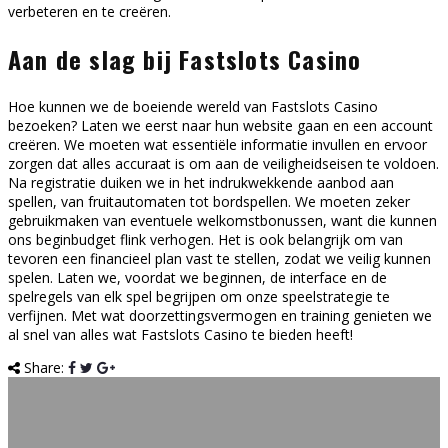
verbeteren en te creëren.
Aan de slag bij Fastslots Casino
Hoe kunnen we de boeiende wereld van Fastslots Casino
bezoeken? Laten we eerst naar hun website gaan en een account
creëren. We moeten wat essentiële informatie invullen en ervoor
zorgen dat alles accuraat is om aan de veiligheidseisen te voldoen.
Na registratie duiken we in het indrukwekkende aanbod aan
spellen, van fruitautomaten tot bordspellen. We moeten zeker
gebruikmaken van eventuele welkomstbonussen, want die kunnen
ons beginbudget flink verhogen. Het is ook belangrijk om van
tevoren een financieel plan vast te stellen, zodat we veilig kunnen
spelen. Laten we, voordat we beginnen, de interface en de
spelregels van elk spel begrijpen om onze speelstrategie te
verfijnen. Met wat doorzettingsvermogen en training genieten we
al snel van alles wat Fastslots Casino te bieden heeft!
Share: