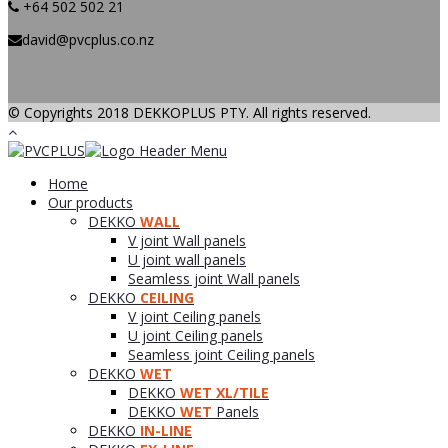
+64 502 502 21
david@pvcplus.co.nz
© Copyrights 2018 DEKKOPLUS PTY. All rights reserved.
Home
Our products
DEKKO
WALL
V joint Wall panels
U joint wall panels
Seamless joint Wall panels
DEKKO
CEILING
V joint Ceiling panels
U joint Ceiling panels
Seamless joint Ceiling panels
DEKKO
WET
DEKKO
WET XL/TILE
DEKKO
WET
Panels
DEKKO
IN-LINE