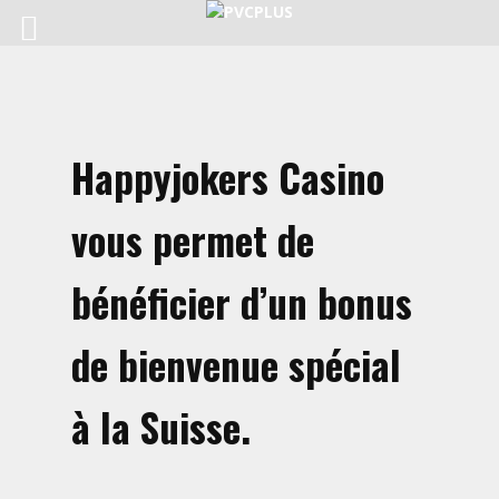
Happyjokers Casino
vous permet de
bénéficier d’un bonus
de bienvenue spécial
à la Suisse.