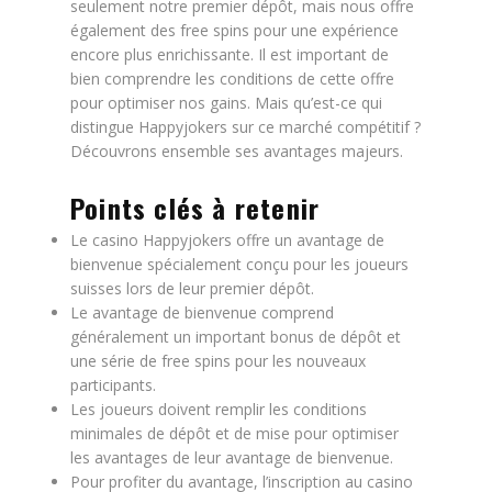
seulement notre premier dépôt, mais nous offre
également des free spins pour une expérience
encore plus enrichissante. Il est important de
bien comprendre les conditions de cette offre
pour optimiser nos gains. Mais qu’est-ce qui
distingue Happyjokers sur ce marché compétitif ?
Découvrons ensemble ses avantages majeurs.
Points clés à retenir
Le casino Happyjokers offre un avantage de
bienvenue spécialement conçu pour les joueurs
suisses lors de leur premier dépôt.
Le avantage de bienvenue comprend
généralement un important bonus de dépôt et
une série de free spins pour les nouveaux
participants.
Les joueurs doivent remplir les conditions
minimales de dépôt et de mise pour optimiser
les avantages de leur avantage de bienvenue.
Pour profiter du avantage, l’inscription au casino