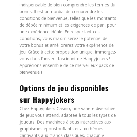
indispensable de bien comprendre les termes du
bonus. Il est primordial de comprendre les
conditions de bienvenue, telles que les montants
de dépôt minimum et les exigences de pari, pour
une expérience idéale. En respectant ces
conditions, vous maximiserez le potentiel de
votre bonus et améliorerez votre expérience de
jeu. Grâce à cette proposition unique, immergez-
vous dans l’univers fascinant de Happyjokers !
Apprécions ensemble de ce merveilleux pack de
bienvenue !
Options de jeu disponibles
sur Happyjokers
Chez Happyjokers Casino, une variété diversifiée
de jeux vous attend, adaptée à tous les types de
joueurs. Des machines à sous interactives aux
graphismes époustouflants et aux thèmes
captivants aux grands classiques, chacun y