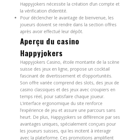
Happyjokers nécessite la création d’un compte et
la vérification d’identité.
Pour déclencher le avantage de bienvenue, les
joueurs doivent se rendre dans la section offres
après avoir effectué leur dépôt.
Aperçu du casino
Happyjokers
Happyjokers Casino, étoile montante de la scène
suisse des jeux en ligne, propose un cocktail
fascinant de divertissement et d’opportunités.
Son offre variée comprend des slots, des jeux de
casino classiques et des jeux avec croupiers en
temps réel, pour satisfaire chaque joueur.
L’interface ergonomique du site renforce
l’expérience de jeu et assure une parcours sans
heurt. De plus, Happyjokers se différencie par ses
avantages uniques, spécialement conçues pour
les joueurs suisses, qui les incitent à interagir
avec la plateforme. Ces promotions amplifient