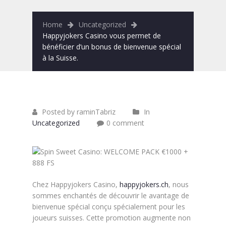
Home
Uncategorized
Happyjokers Casino vous permet de
bénéficier d’un bonus de bienvenue spécial
à la Suisse.
Posted by raminTabriz
In
Uncategorized
0 comment
Chez Happyjokers Casino,
happyjokers.ch
, nous
sommes enchantés de découvrir le avantage de
bienvenue spécial conçu spécialement pour les
joueurs suisses. Cette promotion augmente non