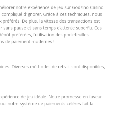
 améliorer notre expérience de jeu sur Godzino Casino.
t compliqué d’ignorer. Grâce à ces techniques, nous
préférés. De plus, la vitesse des transactions est
r sans pause et sans temps d’attente superflu. Ces
t préférées, l’utilisation des portefeuilles
ions de paiement modernes !
ides. Diverses méthodes de retrait sont disponibles,
expérience de jeu idéale. Notre promesse en faveur
 quoi notre système de paiements célères fait la