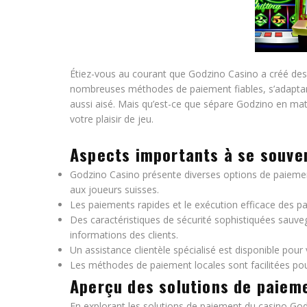
Étiez-vous au courant que Godzino Casino a créé des
nombreuses méthodes de paiement fiables, s’adaptant 
aussi aisé. Mais qu’est-ce que sépare Godzino en mati
votre plaisir de jeu.
Aspects importants à se souve
Godzino Casino présente diverses options de paiement
aux joueurs suisses.
Les paiements rapides et le exécution efficace des pa
Des caractéristiques de sécurité sophistiquées sauve
informations des clients.
Un assistance clientèle spécialisé est disponible pou
Les méthodes de paiement locales sont facilitées pour 
Aperçu des solutions de paiem
En explorant les solutions de paiement du casino God