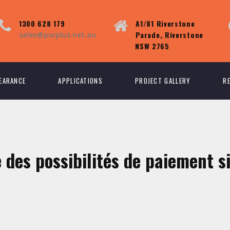
1300 628 179
A1/81 Riverstone
Parade, Riverstone
sales@pvcplus.net.au
NSW 2765
EARANCE
APPLICATIONS
PROJECT GALLERY
R
des possibilités de paiement si