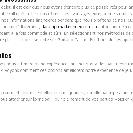
e débit, il est clair que nous avons d’encore plus de possibilités pour
, Skrill et Neteller nous offrent des avantages exceptionnels qu’il es
 nos informations financières pendant que nous profitons de nos jeux 
resque immédiatement,
data-api.marketindex.com.au
autorisant de joue
dant à la fois commode et sûre. En sélectionnant nos méthodes de dépô
re plaisir et notre sécurité sur Godzino Casino. Profitons de ces opt
bles
ns nous attendre à une expérience sans heurt et à des paiements rap
eux. Voyons comment ces options améliorent notre expérience de jeu.
paiements est essentielle pour nos joueurs, car elle participe à une 
s attacher sur l’principal : jouir pleinement de vos parties. Voici en