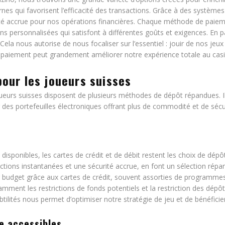
rnes qui favorisent l’efficacité des transactions. Grâce à des systè
curité accrue pour nos opérations financières. Chaque méthode de pa
ons personnalisées qui satisfont à différentes goûts et exigences. En 
o. Cela nous autorise de nous focaliser sur l’essentiel : jouir de nos j
 paiement peut grandement améliorer notre expérience totale au casi
our les joueurs suisses
oueurs suisses disposent de plusieurs méthodes de dépôt répandues. I
 des portefeuilles électroniques offrant plus de commodité et de sécur
ponibles, les cartes de crédit et de débit restent les choix de dépôt
sactions instantanées et une sécurité accrue, en font un sélection r
ur budget grâce aux cartes de crédit, souvent assorties de programmes
amment les restrictions de fonds potentiels et la restriction des dép
s subtilités nous permet d’optimiser notre stratégie de jeu et de bénéfi
ue accessibles