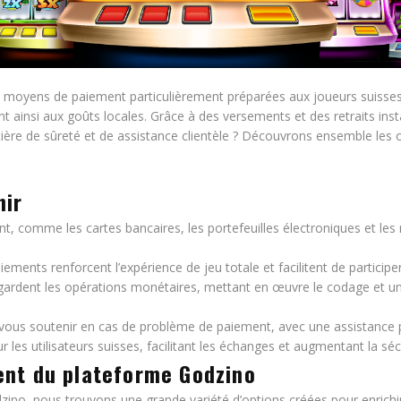
 moyens de paiement particulièrement préparées aux joueurs suisses 
ainsi aux goûts locales. Grâce à des versements et des retraits inst
ère de sûreté et de assistance clientèle ? Découvrons ensemble les o
nir
, comme les cartes bancaires, les portefeuilles électroniques et les
iements renforcent l’expérience de jeu totale et facilitent de partici
gardent les opérations monétaires, mettant en œuvre le codage et une
r vous soutenir en cas de problème de paiement, avec une assistance p
les utilisateurs suisses, facilitant les échanges et augmentant la sécu
ent du plateforme Godzino
zino, nous trouvons une grande variété d’options créées pour enrichir