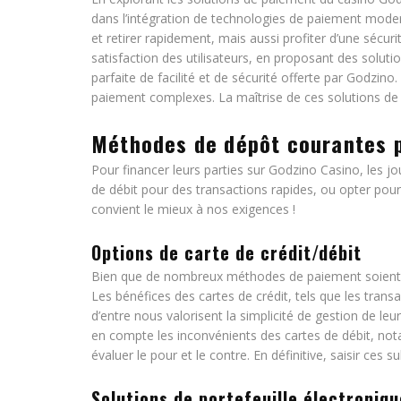
dans l’intégration de technologies de paiement mode
et retirer rapidement, mais aussi profiter d’une sé
satisfaction des utilisateurs, en proposant des soluti
parfaite de facilité et de sécurité offerte par Godzin
paiement complexes. La maîtrise de ces solutions de
Méthodes de dépôt courantes p
Pour financer leurs parties sur Godzino Casino, les j
de débit pour des transactions rapides, ou opter pour
convient le mieux à nos exigences !
Options de carte de crédit/débit
Bien que de nombreux méthodes de paiement soient dis
Les bénéfices des cartes de crédit, tels que les tran
d’entre nous valorisent la simplicité de gestion de le
en compte les inconvénients des cartes de débit, not
évaluer le pour et le contre. En définitive, saisir ce
Solutions de portefeuille électroniq