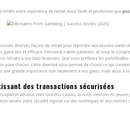
rendre votre expérience de retrait aussi facile et productive que
pos
posons diverses façons de retrait pour répondre aux besoins variés de
s gains vite et efficace. Personne n’aime patienter, et nous le comp
os retraits à vos buts financiers. Que vous préfériez les portefeuilles 
pour chacun. Cette diversité vous permet de choisir ce qui convient 
 une grande importance non seulement à vos gains, mais aussi à la fa
tissant des transactions sécurisées
éoccupation absolue chez Godzino Casino, et nous mettons en œuvre p
tion envers votre sécurité repose sur des techniques et des normes d