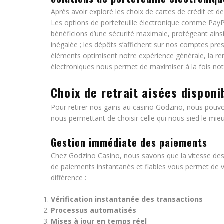
Après avoir exploré les choix de cartes de crédit et d
Les options de portefeuille électronique comme PayPal
bénéficions d’une sécurité maximale, protégeant ainsi
inégalée ; les dépôts s’affichent sur nos comptes p
éléments optimisent notre expérience générale, la ren
électroniques nous permet de maximiser à la fois not
Choix de retrait aisées disponi
Pour retirer nos gains au casino Godzino, nous pouvo
nous permettant de choisir celle qui nous sied le mi
Gestion immédiate des paiements
Chez Godzino Casino, nous savons que la vitesse des 
de paiements instantanés et fiables vous permet de vou
différence :
Vérification instantanée des transactions
Processus automatisés
Mises à jour en temps réel