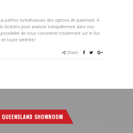
eaux parfois tumultueuses des options de paiement. À
s de Godzino pour avancer tranquillement dans nos
possibilité de nous concentrer totalement sur le fun
en toute sérénité !
Share:
QUEENSLAND SHOWROOM