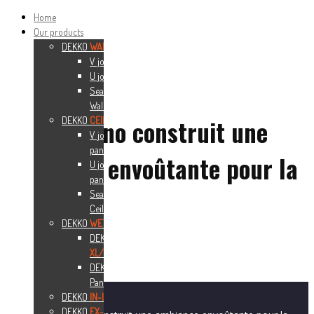
Home
Our products
DEKKO
WALL
V joint Wall panels
U joint wall panels
Seamless joint
Wall panels
Bwin Casino construit une
DEKKO
CEILING
V joint Ceiling
panels
ambiance envoûtante pour la
U joint Ceiling
panels
France
Seamless joint
Ceiling panels
DEKKO
WET
DEKKO
WET
XL/TILE
DEKKO
WET
Panels
Home
DEKKO
IN-LINE
Uncategorized
DEKKO
EX-LINE