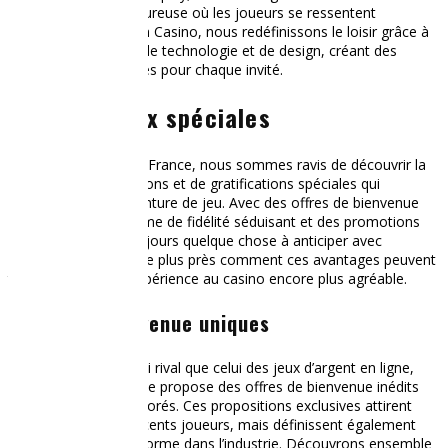
environnement chaleureuse où les joueurs se ressentent
connectés. Chez Bwin Casino, nous redéfinissons le loisir grâce à
une alliance raffinée de technologie et de design, créant des
moments mémorables pour chaque invité.
Offres et prix spéciales
Chez Bwin Casino en France, nous sommes ravis de découvrir la
multitude de promotions et de gratifications spéciales qui
améliorent notre aventure de jeu. Avec des offres de bienvenue
uniques, un programme de fidélité séduisant et des promotions
périodiques, il y a toujours quelque chose à anticiper avec
impatience. Voyons de plus près comment ces avantages peuvent
transformer notre expérience au casino encore plus agréable.
Offres de bienvenue uniques
Dans un secteur aussi rival que celui des jeux d’argent en ligne,
Bwin Casino en France propose des offres de bienvenue inédits
qui ne restent pas ignorés. Ces propositions exclusives attirent
non seulement de récents joueurs, mais définissent également
une révolutionnaire norme dans l’industrie. Découvrons ensemble