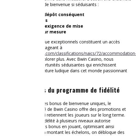
ce qui fait ces bonus de bienvenue si séduisants :
Avantage de dépôt conséquent
Essais gratuits
Options sans exigence de mise
Promotions sur mesure
Ces offres de bienvenue exceptionnels constituent un accès
attractif, nous encourageant à
https://www.ibisworld.com/classifications/naics/72/accommodation
and-food-services
explorer plus. Avec Bwin Casino, nous
découvrons des opportunités séduisantes qui enrichissent
réellement notre aventure ludique dans cet monde passionnant
des jeux en ligne.
Fonctionnalités du programme de fidélité
Basé sur l’attrait de ses bonus de bienvenue uniques, le
programme de fidélité de Bwin Casino offre des promotions et
des prix exclusives qui retiennent les joueurs sur le long terme.
Son programme de fidélité à plusieurs niveaux autorise
d’accumuler des points bonus en jouant, optimisant ainsi
l’expérience de jeu. En montant les échelons, on débloque des