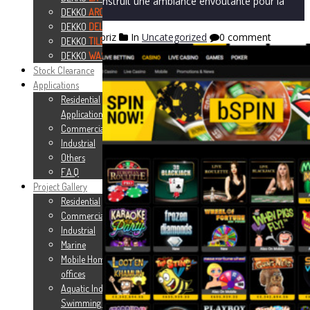
Bwin Casino construit une ambiance envoûtante pour la
DEKKO
ARCHI
France
DEKKO
DELUXE
Posted by raminTabriz
In
Uncategorized
0 comment
DEKKO
TILE
DEKKO
WASH
Stock Clearance
Applications
Residential
Applications
Commercial
Industrial
Others
F.A.Q
Project Gallery
Residential
Commercial
Industrial
Marine
Mobile Homes and
offices
Aquatic Industry &
Swimming Pools