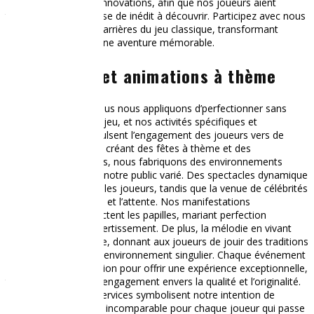
continuellement ces innovations, afin que nos joueurs aient
toujours quelque chose de inédit à découvrir. Participez avec nous
et transcendons les barrières du jeu classique, transformant
chaque moment en une aventure mémorable.
Événements et animations à thème
Chez Bwin Casino, nous nous appliquons d’perfectionner sans
cesse l’expérience de jeu, et nos activités spécifiques et
divertissements propulsent l’engagement des joueurs vers de
nouveaux niveaux. En créant des fêtes à thème et des
célébrations ethniques, nous fabriquons des environnements
festives qui captivent notre public varié. Des spectacles dynamique
captivent et plongent les joueurs, tandis que la venue de célébrités
éveille l’enthousiasme et l’attente. Nos manifestations
gastronomiques délectent les papilles, mariant perfection
gastronomique et divertissement. De plus, la mélodie en vivant
améliore l’atmosphère, donnant aux joueurs de jouir des traditions
saisonnières dans un environnement singulier. Chaque événement
est conçu avec précision pour offrir une expérience exceptionnelle,
témoignant de notre engagement envers la qualité et l’originalité.
Collectivement, ces services symbolisent notre intention de
fabriquer un parcours incomparable pour chaque joueur qui passe