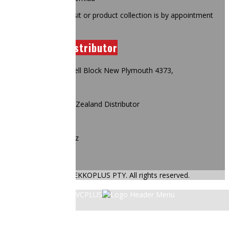
Notice: Showroom visit or product collection is by appointment
only.
New Zealand Distributor
53 Corbett Road, Bell Block New Plymouth 4373,
New Zealand
David Ayling - New Zealand Distributor
+64 502 502 21
david@pvcplus.co.nz
© Copyrights 2018 DEKKOPLUS PTY. All rights reserved.