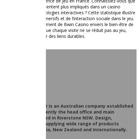
véritablement l’expérience de jeu en France. Connaissiez-vous que
70 % des joueurs se sentent plus impliqués dans un casino
présentant des technologies interactives ? Cette statistique illustre
l’impact des récits immersifs et de l’interaction sociale dans le jeu.
Pour l’avenir, l’engagement de Bwin Casino envers le bien-être de
ses joueurs garantit que chaque visite ne se réduit pas au jeu,
mais contribue à créer des liens durables.
Share:
About Us
DEKKOPLUSPTY LTD is an Australian company established
since 2009 and currently the head office and main
warehouse is located in Riverstone NSW. Design,
manufacture and supplying wide range of products
throughout Australia, New Zealand and Internationally.