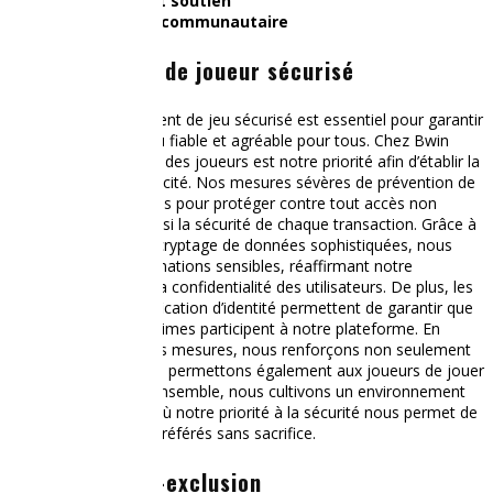
Ressources et soutien
Participation communautaire
Environnement de joueur sécurisé
Créer un environnement de jeu sécurisé est essentiel pour garantir
une expérience de jeu fiable et agréable pour tous. Chez Bwin
Casino, la vérification des joueurs est notre priorité afin d’établir la
crédibilité et l’authenticité. Nos mesures sévères de prévention de
la fraude sont conçues pour protéger contre tout accès non
autorisé, assurant ainsi la sécurité de chaque transaction. Grâce à
des technologies de cryptage de données sophistiquées, nous
protégeons les informations sensibles, réaffirmant notre
engagement envers la confidentialité des utilisateurs. De plus, les
processus d’authentification d’identité permettent de garantir que
seuls les joueurs légitimes participent à notre plateforme. En
mettant en œuvre ces mesures, nous renforçons non seulement
la sécurité, mais nous permettons également aux joueurs de jouer
en toute confiance. Ensemble, nous cultivons un environnement
de jeu responsable, où notre priorité à la sécurité nous permet de
profiter de nos jeux préférés sans sacrifice.
Options d’auto-exclusion