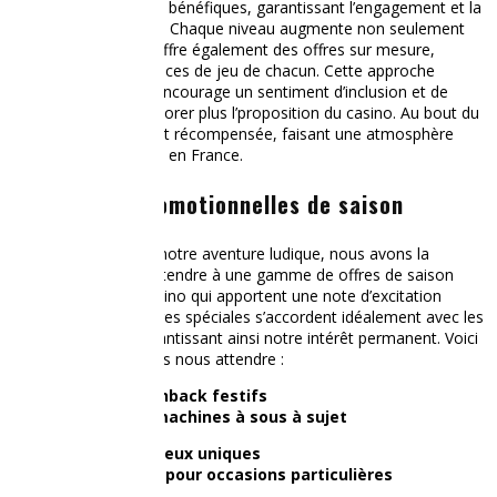
bonus de plus en plus bénéfiques, garantissant l’engagement et la
implication constants. Chaque niveau augmente non seulement
l’engagement, mais offre également des offres sur mesure,
ajustées aux préférences de jeu de chacun. Cette approche
considérée de Bwin encourage un sentiment d’inclusion et de
fidélité, incitant à explorer plus l’proposition du casino. Au bout du
compte, la loyauté est récompensée, faisant une atmosphère
réellement fascinante en France.
Promotions promotionnelles de saison
Tout en profitant de notre aventure ludique, nous avons la
possibilité de nous attendre à une gamme de offres de saison
offertes par Bwin Casino qui apportent une note d’excitation
additionnelle. Ces offres spéciales s’accordent idéalement avec les
sujets de saison, garantissant ainsi notre intérêt permanent. Voici
ce à quoi nous devons nous attendre :
Bonus de cashback festifs
Tournois de machines à sous à sujet
Lancements de jeux uniques
Offres spéciales pour occasions particulières