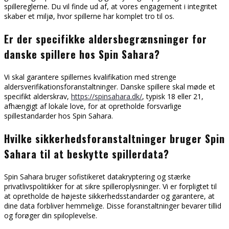
spillereglerne. Du vil finde ud af, at vores engagement i integritet
skaber et miljø, hvor spillerne har komplet tro til os.
Er der specifikke aldersbegrænsninger for
danske spillere hos Spin Sahara?
Vi skal garantere spillernes kvalifikation med strenge
aldersverifikationsforanstaltninger. Danske spillere skal møde et
specifikt alderskrav,
https://spinsahara.dk/
, typisk 18 eller 21,
afhængigt af lokale love, for at opretholde forsvarlige
spillestandarder hos Spin Sahara.
Hvilke sikkerhedsforanstaltninger bruger Spin
Sahara til at beskytte spillerdata?
Spin Sahara bruger sofistikeret datakryptering og stærke
privatlivspolitikker for at sikre spilleroplysninger. Vi er forpligtet til
at opretholde de højeste sikkerhedsstandarder og garantere, at
dine data forbliver hemmelige. Disse foranstaltninger bevarer tillid
og forøger din spiloplevelse.