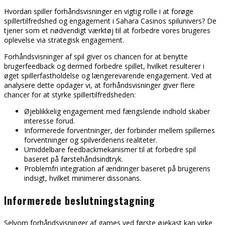
Hvordan spiller forhåndsvisninger en vigtig rolle i at forøge
spillertilfredshed og engagement i Sahara Casinos spilunivers? De
tjener som et nødvendigt værktøj til at forbedre vores brugeres
oplevelse via strategisk engagement.
Forhåndsvisninger af spil giver os chancen for at benytte
brugerfeedback og dermed forbedre spillet, hvilket resulterer i
øget spillerfastholdelse og længerevarende engagement. Ved at
analysere dette opdager vi, at forhåndsvisninger giver flere
chancer for at styrke spillertilfredsheden:
Øjeblikkelig engagement med fængslende indhold skaber
interesse forud.
Informerede forventninger, der forbinder mellem spillernes
forventninger og spilverdenens realiteter.
Umiddelbare feedbackmekanismer til at forbedre spil
baseret på førstehåndsindtryk.
Problemfri integration af ændringer baseret på brugerens
indsigt, hvilket minimerer dissonans.
Informerede beslutningstagning
Selvom forhåndsvisninger af games ved første øjekast kan virke