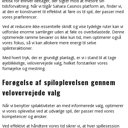
kritisk for enhver deltager, der sigter mod at mestre sin
tidsforvaltning. Når vi tilgår Sahara Casinos platform an, finder vi,
at den er konstrueret til effektivt at føre os til spil, der passer med
vores præferencer.
Ved at reducere ikke-essentielle skridt og vise tydelige ruter kan vi
udforske enorme samlinger uden at føle os overbelastede. Denne
optimerede ramme bevarer os ikke kun tid, men optimerer også
vores fokus, så vi kan allokere mere energi til selve
spilinteraktioner.
Med hvert tryk, der er grundigt planlagt, er vi i stand til at tage
øjeblikkelige, velovervejede valg, hvilket forstærker vores
fornøjelse og mestring.
Forøgelse af spiloplevelsen gennem
velovervejede valg
Når vi benytter spilaktiviteter an med informerede valg, optimerer
vi vores oplevelse ved at udvælge spil, der passer med vores
kompetencer og ønsker.
Ved effektivt at håndtere vores tid sikrer vi, at hver spillesession