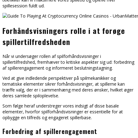
spillesession fuldt ud.
Forhåndsvisningers rolle i at forøge
spillertilfredsheden
Når vi undersøger rollen af spilforhåndsvisninger i
spillertilfredshed, fremhæver to kritiske aspekter sig ud: forbedring
af spillerengagement og informeret beslutningstagning.
Ved at give indledende perspektiver på spilmekanikker og
tematiske elementer sikrer forhåndsvisninger, at spillerne kan
træffe valg, der er i sammenhæng med deres ønsker, hvilket øger
deres samlede spiloplevelse.
Som følge heraf understreger vores indsigt af disse basale
elementer, hvorfor spilforhåndsvisninger er essentielle for at
opbygge en tilfreds og engageret spillerbase.
Forbedring af spillerengagement