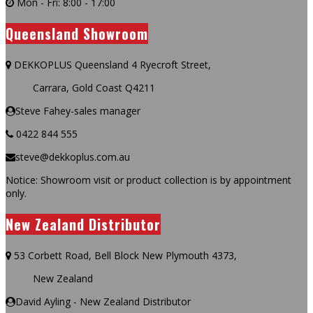
Mon - Fri: 8:00 - 17:00
Queensland Showroom
DEKKOPLUS Queensland 4 Ryecroft Street,
Carrara, Gold Coast Q4211
Steve Fahey-sales manager
0422 844 555
steve@dekkoplus.com.au
Notice: Showroom visit or product collection is by appointment
only.
New Zealand Distributor
53 Corbett Road, Bell Block New Plymouth 4373,
New Zealand
David Ayling - New Zealand Distributor