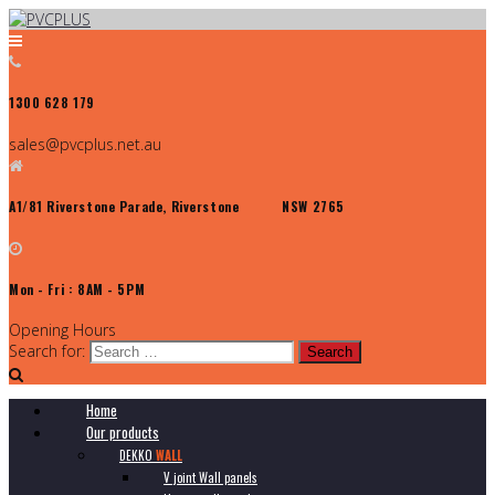
1300 628 179
sales@pvcplus.net.au
A1/81 Riverstone Parade, Riverstone NSW 2765
Mon - Fri : 8AM - 5PM
Opening Hours
Search for:
Home
Our products
DEKKO
WALL
V joint Wall panels