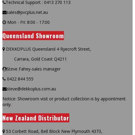
Technical Support : 0413 270 113
sales@pvcplus.net.au
Mon - Fri: 8:00 - 17:00
Queensland Showroom
DEKKOPLUS Queensland 4 Ryecroft Street,
Carrara, Gold Coast Q4211
Steve Fahey-sales manager
0422 844 555
steve@dekkoplus.com.au
Notice: Showroom visit or product collection is by appointment
only.
New Zealand Distributor
53 Corbett Road, Bell Block New Plymouth 4373,