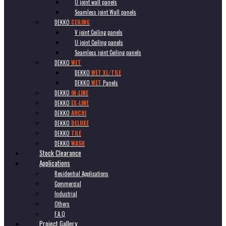
U joint wall panels
Seamless joint Wall panels
DEKKO
CEILING
V joint Ceiling panels
U joint Ceiling panels
Seamless joint Ceiling panels
DEKKO
WET
DEKKO
WET XL/TILE
DEKKO
WET
Panels
DEKKO
IN-LINE
DEKKO
EX-LINE
DEKKO
ARCHI
DEKKO
DELUXE
DEKKO
TILE
DEKKO
WASH
Stock Clearance
Applications
Residential Applications
Commercial
Industrial
Others
F.A.Q
Project Gallery