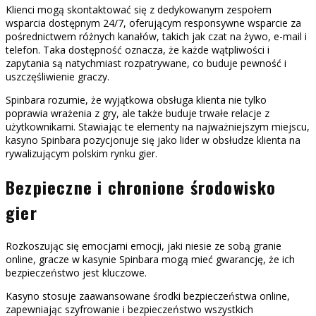
Klienci mogą skontaktować się z dedykowanym zespołem
wsparcia dostępnym 24/7, oferującym responsywne wsparcie za
pośrednictwem różnych kanałów, takich jak czat na żywo, e-mail i
telefon. Taka dostępność oznacza, że każde wątpliwości i
zapytania są natychmiast rozpatrywane, co buduje pewność i
uszczęśliwienie graczy.
Spinbara rozumie, że wyjątkowa obsługa klienta nie tylko
poprawia wrażenia z gry, ale także buduje trwałe relacje z
użytkownikami. Stawiając te elementy na najważniejszym miejscu,
kasyno Spinbara pozycjonuje się jako lider w obsłudze klienta na
rywalizującym polskim rynku gier.
Bezpieczne i chronione środowisko
gier
Rozkoszując się emocjami emocji, jaki niesie ze sobą granie
online, gracze w kasynie Spinbara mogą mieć gwarancję, że ich
bezpieczeństwo jest kluczowe.
Kasyno stosuje zaawansowane środki bezpieczeństwa online,
zapewniając szyfrowanie i bezpieczeństwo wszystkich