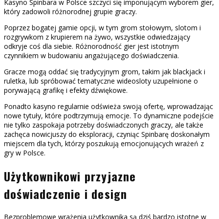
Kasyno Spinbara w Polsce szczyci się imponującym wyborem gier,
który zadowoli różnorodnej grupie graczy.
Poprzez bogatej gamie opcji, w tym grom stołowym, slotom i
rozgrywkom z krupierem na żywo, wszystkie odwiedzający
odkryje coś dla siebie. Różnorodność gier jest istotnym
czynnikiem w budowaniu angażującego doświadczenia.
Gracze mogą oddać się tradycyjnym grom, takim jak blackjack i
ruletka, lub spróbować tematyczne wideosloty uzupełnione o
porywającą grafikę i efekty dźwiękowe.
Ponadto kasyno regularnie odświeża swoją ofertę, wprowadzając
nowe tytuły, które podtrzymują emocje. To dynamiczne podejście
nie tylko zaspokaja potrzeby doświadczonych graczy, ale także
zachęca nowicjuszy do eksploracji, czyniąc Spinbarę doskonałym
miejscem dla tych, którzy poszukują emocjonujących wrażeń z
gry w Polsce.
Użytkownikowi przyjazne
doświadczenie i design
Bezproblemowe wrażenia użytkownika są dziś bardzo istotne w