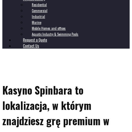
Residential
Commercial
Industrial
Marine
Mobile Homes and offices
Aquatic Industry & Swimming Pools
Request a Quote
Contact Us
Kasyno Spinbara to
lokalizacja, w którym
znajdziesz grę premium w