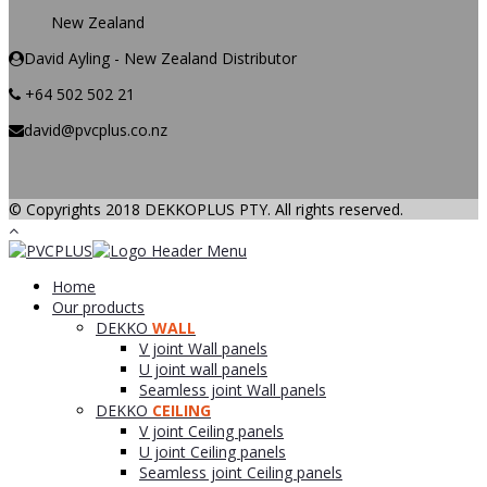
New Zealand
David Ayling - New Zealand Distributor
+64 502 502 21
david@pvcplus.co.nz
© Copyrights 2018 DEKKOPLUS PTY. All rights reserved.
Home
Our products
DEKKO
WALL
V joint Wall panels
U joint wall panels
Seamless joint Wall panels
DEKKO
CEILING
V joint Ceiling panels
U joint Ceiling panels
Seamless joint Ceiling panels