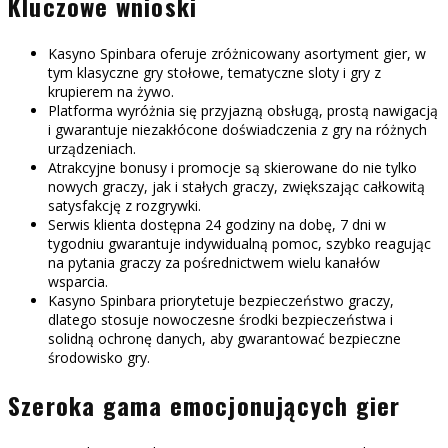
Kluczowe wnioski
Kasyno Spinbara oferuje zróżnicowany asortyment gier, w
tym klasyczne gry stołowe, tematyczne sloty i gry z
krupierem na żywo.
Platforma wyróżnia się przyjazną obsługą, prostą nawigacją
i gwarantuje niezakłócone doświadczenia z gry na różnych
urządzeniach.
Atrakcyjne bonusy i promocje są skierowane do nie tylko
nowych graczy, jak i stałych graczy, zwiększając całkowitą
satysfakcję z rozgrywki.
Serwis klienta dostępna 24 godziny na dobę, 7 dni w
tygodniu gwarantuje indywidualną pomoc, szybko reagując
na pytania graczy za pośrednictwem wielu kanałów
wsparcia.
Kasyno Spinbara priorytetuje bezpieczeństwo graczy,
dlatego stosuje nowoczesne środki bezpieczeństwa i
solidną ochronę danych, aby gwarantować bezpieczne
środowisko gry.
Szeroka gama emocjonujących gier