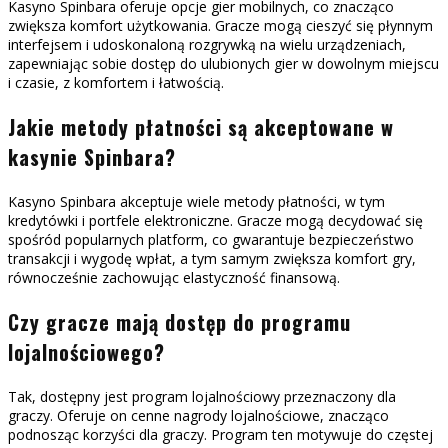
Kasyno Spinbara oferuje opcje gier mobilnych, co znacząco
zwiększa komfort użytkowania. Gracze mogą cieszyć się płynnym
interfejsem i udoskonaloną rozgrywką na wielu urządzeniach,
zapewniając sobie dostęp do ulubionych gier w dowolnym miejscu
i czasie, z komfortem i łatwością.
Jakie metody płatności są akceptowane w
kasynie Spinbara?
Kasyno Spinbara akceptuje wiele metody płatności, w tym
kredytówki i portfele elektroniczne. Gracze mogą decydować się
spośród popularnych platform, co gwarantuje bezpieczeństwo
transakcji i wygodę wpłat, a tym samym zwiększa komfort gry,
równocześnie zachowując elastyczność finansową.
Czy gracze mają dostęp do programu
lojalnościowego?
Tak, dostępny jest program lojalnościowy przeznaczony dla
graczy. Oferuje on cenne nagrody lojalnościowe, znacząco
podnosząc korzyści dla graczy. Program ten motywuje do częstej