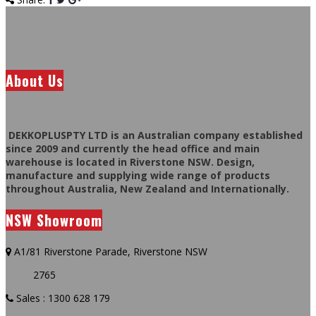
About Us
DEKKOPLUSPTY LTD is an Australian company established
since 2009 and currently the head office and main
warehouse is located in Riverstone NSW. Design,
manufacture and supplying wide range of products
throughout Australia, New Zealand and Internationally.
NSW Showroom
A1/81 Riverstone Parade, Riverstone NSW
2765
Sales : 1300 628 179