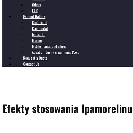
Others
F.A.Q
Project Gallery
Residential
Commercial
Industrial
Marine
Mobile Homes and offices
Aquatic Industry & Swimming Pools
Request a Quote
Contact Us
Efekty stosowania Ipamorelinu