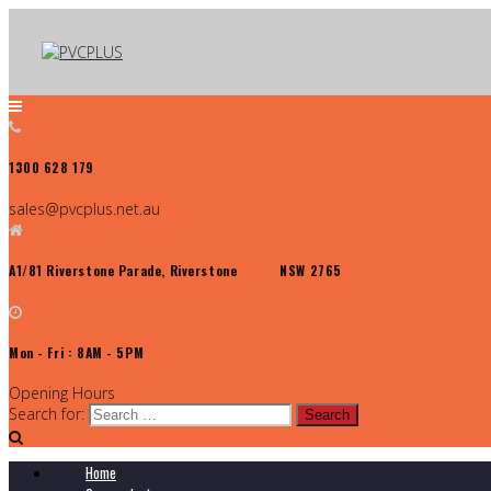
1300 628 179
sales@pvcplus.net.au
A1/81 Riverstone Parade, Riverstone NSW 2765
Mon - Fri : 8AM - 5PM
Opening Hours
Search for:
Home