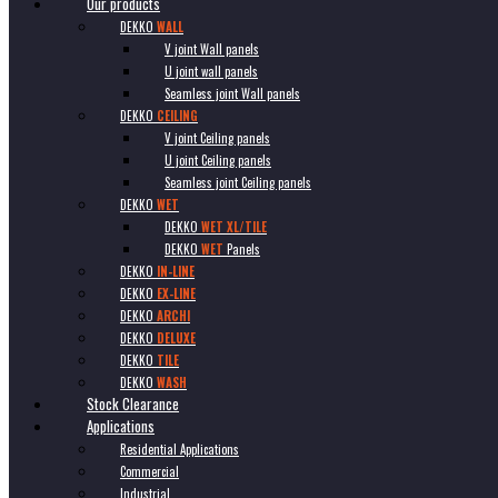
Our products
DEKKO
WALL
V joint Wall panels
U joint wall panels
Seamless joint Wall panels
DEKKO
CEILING
V joint Ceiling panels
U joint Ceiling panels
Seamless joint Ceiling panels
DEKKO
WET
DEKKO
WET XL/TILE
DEKKO
WET
Panels
DEKKO
IN-LINE
DEKKO
EX-LINE
DEKKO
ARCHI
DEKKO
DELUXE
DEKKO
TILE
DEKKO
WASH
Stock Clearance
Applications
Residential Applications
Commercial
Industrial