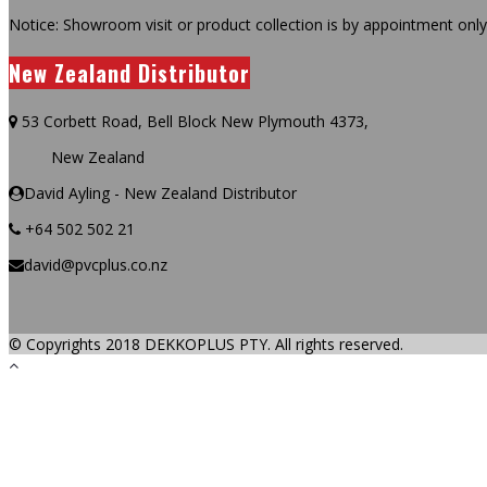
Notice: Showroom visit or product collection is by appointment only
New Zealand Distributor
53 Corbett Road, Bell Block New Plymouth 4373,
New Zealand
David Ayling - New Zealand Distributor
+64 502 502 21
david@pvcplus.co.nz
© Copyrights 2018 DEKKOPLUS PTY. All rights reserved.