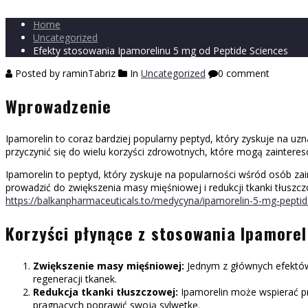
Home
Uncategorized
Efekty stosowania Ipamorelinu 5 mg od Peptide Sciences
Posted by raminTabriz
In
Uncategorized
0 comment
Wprowadzenie
Ipamorelin to coraz bardziej popularny peptyd, który zyskuje na
przyczynić się do wielu korzyści zdrowotnych, które mogą zaintere
Ipamorelin to peptyd, który zyskuje na popularności wśród osób za
prowadzić do zwiększenia masy mięśniowej i redukcji tkanki tłuszc
https://balkanpharmaceuticals.to/medycyna/ipamorelin-5-mg-peptid
Korzyści płynące z stosowania Ipamorel
Zwiększenie masy mięśniowej:
Jednym z głównych efektów 
regeneracji tkanek.
Redukcja tkanki tłuszczowej:
Ipamorelin może wspierać pr
pragnących poprawić swoją sylwetkę.