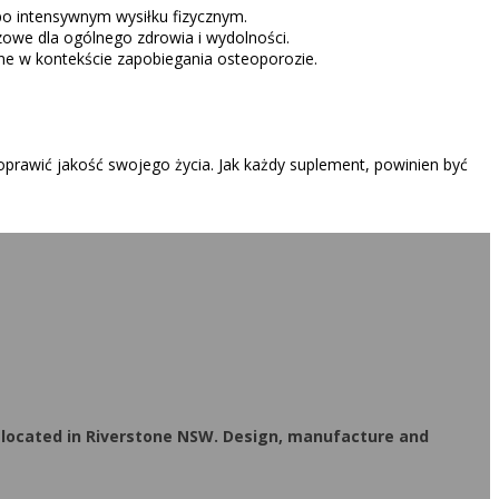
po intensywnym wysiłku fizycznym.
zowe dla ogólnego zdrowia i wydolności.
ne w kontekście zapobiegania osteoporozie.
oprawić jakość swojego życia. Jak każdy suplement, powinien być
 located in Riverstone NSW. Design, manufacture and