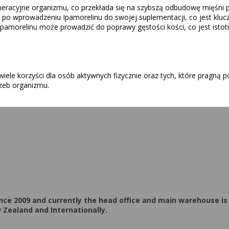
neracyjne organizmu, co przekłada się na szybszą odbudowę mięśni 
po wprowadzeniu Ipamorelinu do swojej suplementacji, co jest kluc
morelinu może prowadzić do poprawy gęstości kości, co jest istot
ele korzyści dla osób aktywnych fizycznie oraz tych, które pragną p
zeb organizmu.
ce 2009 and currently the head office and main warehouse is
 Zealand and Internationally.