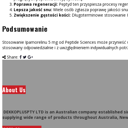
Poprawa regeneracji:
Peptyd ten przyspiesza procesy rege
Lepsza jakość snu:
Wiele osób zgłasza poprawę jakości snu 
Zwiększenie gęstości kości:
Długoterminowe stosowanie Ipa
Podsumowanie
Stosowanie Ipamorelinu 5 mg od Peptide Sciences może przynieść wi
stosowany odpowiedzialnie i z uwzględnieniem indywidualnych potr
Share:
About Us
DEKKOPLUSPTY LTD is an Australian company established sin
supplying wide range of products throughout Australia, New