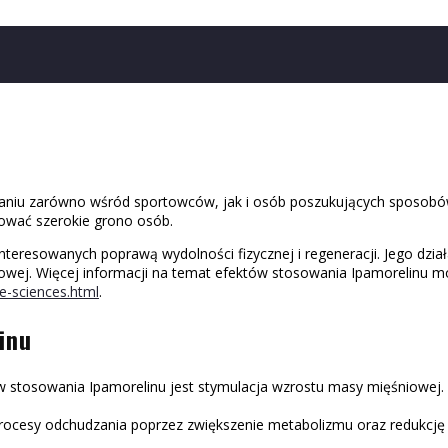
 uznaniu zarówno wśród sportowców, jak i osób poszukujących sposob
sować szerokie grono osób.
interesowanych poprawą wydolności fizycznej i regeneracji. Jego dzi
zowej. Więcej informacji na temat efektów stosowania Ipamorelinu m
e-sciences.html
.
inu
stosowania Ipamorelinu jest stymulacja wzrostu masy mięśniowej. Z
ocesy odchudzania poprzez zwiększenie metabolizmu oraz redukcję tk