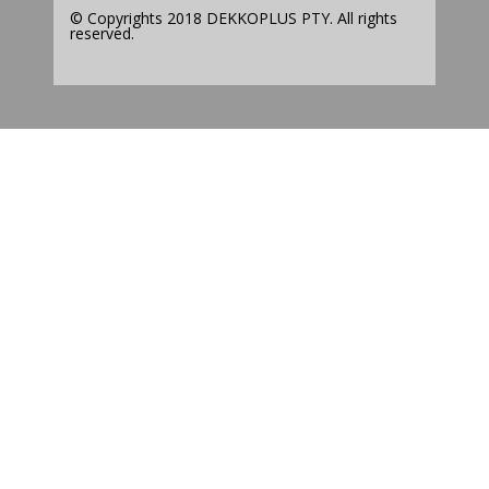
© Copyrights 2018 DEKKOPLUS PTY. All rights
reserved.