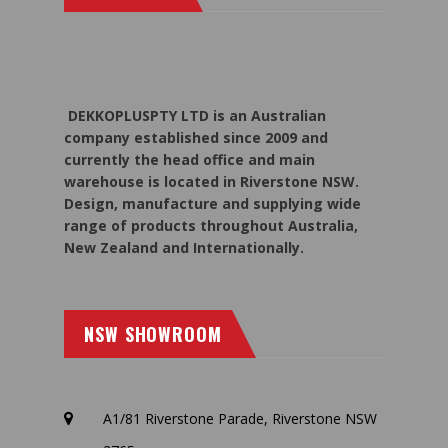
DEKKOPLUSPTY LTD is an Australian
company established since 2009 and
currently the head office and main
warehouse is located in Riverstone NSW.
Design, manufacture and supplying wide
range of products throughout Australia,
New Zealand and Internationally.
NSW SHOWROOM
A1/81 Riverstone Parade, Riverstone NSW