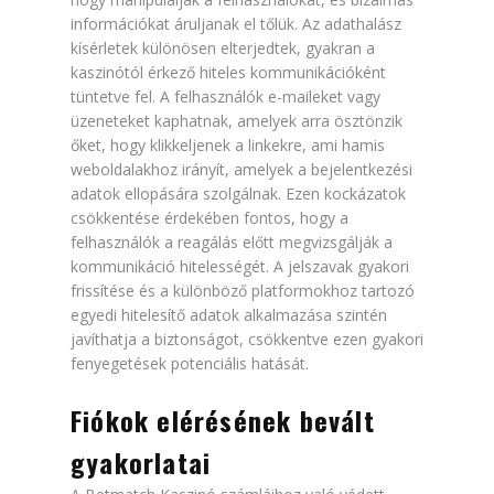
információkat áruljanak el tőlük. Az adathalász
kísérletek különösen elterjedtek, gyakran a
kaszinótól érkező hiteles kommunikációként
tüntetve fel. A felhasználók e-maileket vagy
üzeneteket kaphatnak, amelyek arra ösztönzik
őket, hogy klikkeljenek a linkekre, ami hamis
weboldalakhoz irányít, amelyek a bejelentkezési
adatok ellopására szolgálnak. Ezen kockázatok
csökkentése érdekében fontos, hogy a
felhasználók a reagálás előtt megvizsgálják a
kommunikáció hitelességét. A jelszavak gyakori
frissítése és a különböző platformokhoz tartozó
egyedi hitelesítő adatok alkalmazása szintén
javíthatja a biztonságot, csökkentve ezen gyakori
fenyegetések potenciális hatását.
Fiókok elérésének bevált
gyakorlatai