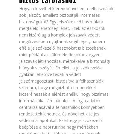
Hogyan kezelhetik eredményesen a felhasználók
sok jelszót, amellett biztosítják internetes
biztonságukat? Egy jelszókezelő használata
megfelelő lehetőség lehet. Ezek az eszközök
nem kizárólag a komplex jelszavak védett
megőrzésében nyújtanak segítséget, hanem
efféle jelszókezelői hasznokat is biztosítanak,
mint például az különféle fiókokhoz egyedi
jelszavak létrehozása, mérsékelve a biztonsági
hiányok veszélyét. Emellett a jelszókezelők
gyakran lehetővé teszik a védett
jelszómegosztást, biztosítva a felhasználók
számára, hogy megbízható emberekkel
kicserélhessék a elérést anélkül hogy bizalmas
információkat árulnának el. A login adatok
centralizálásával a felhasználók könnyebben
rendezettek lehetnek, és növelhetik teljes
védelmi állapotukat. Ezért egy jelszókezelő
beépítése a napi rutinba nagy mértékben
megkönnyítheti a több jelszó kezelésének