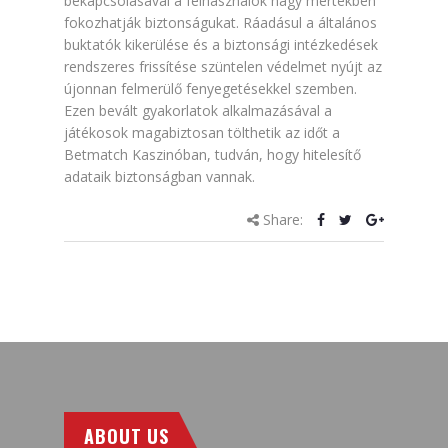
bekapcsolásával a felhasználók nagy mértékben
fokozhatják biztonságukat. Ráadásul a általános
buktatók kikerülése és a biztonsági intézkedések
rendszeres frissítése szüntelen védelmet nyújt az
újonnan felmerülő fenyegetésekkel szemben.
Ezen bevált gyakorlatok alkalmazásával a
játékosok magabiztosan tölthetik az időt a
Betmatch Kaszinóban, tudván, hogy hitelesítő
adataik biztonságban vannak.
Share:
ABOUT US