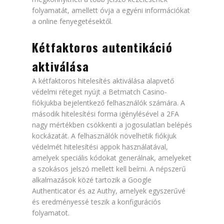
folyamatát, amellett óvja a egyéni információkat
a online fenyegetésektől.
Kétfaktoros autentikáció
aktiválása
A kétfaktoros hitelesítés aktiválása alapvető
védelmi réteget nyújt a Betmatch Casino-
fiókjukba bejelentkező felhasználók számára. A
második hitelesítési forma igénylésével a 2FA
nagy mértékben csökkenti a jogosulatlan belépés
kockázatát. A felhasználók növelhetik fiókjuk
védelmét hitelesítési appok használatával,
amelyek speciális kódokat generálnak, amelyeket
a szokásos jelszó mellett kell beírni. A népszerű
alkalmazások közé tartozik a Google
Authenticator és az Authy, amelyek egyszerűvé
és eredményessé teszik a konfigurációs
folyamatot.