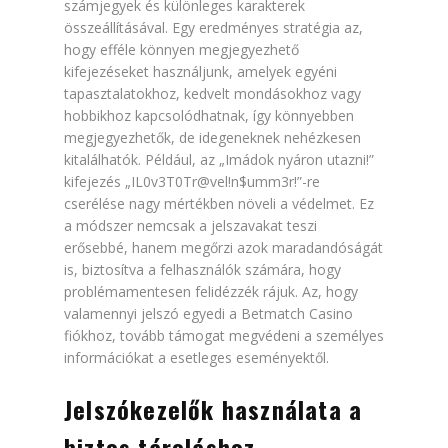
számjegyek és különleges karakterek
összeállításával. Egy eredményes stratégia az,
hogy efféle könnyen megjegyezhető
kifejezéseket használjunk, amelyek egyéni
tapasztalatokhoz, kedvelt mondásokhoz vagy
hobbikhoz kapcsolódhatnak, így könnyebben
megjegyezhetők, de idegeneknek nehézkesen
kitalálhatók. Például, az „Imádok nyáron utazni!”
kifejezés „IL0v3T0Tr@vel!n$umm3r!”-re
cserélése nagy mértékben növeli a védelmet. Ez
a módszer nemcsak a jelszavakat teszi
erősebbé, hanem megőrzi azok maradandóságát
is, biztosítva a felhasználók számára, hogy
problémamentesen felidézzék rájuk. Az, hogy
valamennyi jelszó egyedi a Betmatch Casino
fiókhoz, tovább támogat megvédeni a személyes
információkat a esetleges eseményektől.
Jelszókezelők használata a
biztos tároláshoz