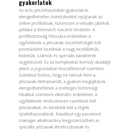
gyakorlatok
Az erős jelszóhasználati gyakorlatok
elengedhetetlen óvintézkedést nyújtanak az
online profiloknak, különösen a virtuális játékok,
például a Betmatch Kaszinó területén. A
profilbiztonság fokozása érdekében a
ügyfeleknek a jelszavak összetettségét kell
prioritásként kezelniük a nagy kezdőbetűk,
kisbetűk, számok és speciális karakterek
vegyítésével. Ez az komplexitás komoly akadályt
jelent a jogosulatlan hozzáféréssel szemben.
Ezenkívül fontos, hogy ne tartsuk fenn a
jelszavak élettartamát; a gyakori megújítások
elengedhetetlenek a esetleges biztonsági
hibákkal szembeni elkerülés érdekében. A
ügyfeleknek rendszeresen cserélniük kell
jelszavaikat, és kerülniük kell a régiek
újrafelhasználását. Ráadásul egy password
manager alkalmazása leegyszerűsítheti az
speciális jelszavak létrehozásának és