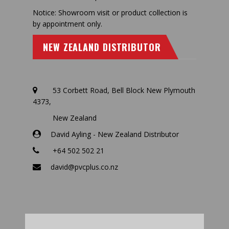
Notice: Showroom visit or product collection is
by appointment only.
NEW ZEALAND DISTRIBUTOR
53 Corbett Road, Bell Block New Plymouth
4373,
New Zealand
David Ayling - New Zealand Distributor
+64 502 502 21
david@pvcplus.co.nz