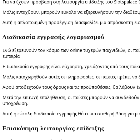
Για να έχουν πρόσβαση στη λειτουργία επίδειξης του Slotspalace
Μόλις ενταχθούν, μπορούν εύκολα να εξερευνήσουν την διαθέσιμη 
Αυτή η απλοποιημένη προσέγγιση διασφαλίζει μια απρόσκοπτη εισ
Διαδικασία εγγραφής λογαριασμού
Ενώ εξερευνούν τον κόσμο των online τυχερών παιχνιδιών, οι πα
εμπειρία.
Η διαδικασία εγγραφής είναι εύχρηστη, χρειάζοντας από τους πα
Μόλις καταχωρηθούν αυτές οι πληροφορίες, οι παίκτες πρέπει ν
Αφού αποδεχτούν τους όρους και τις προϋποθέσεις, θα λάβουν έν
Μετά την επιτυχή επαλήθευση, οι παίκτες μπορούν να συνδεθούν γ
υποχρέωση.
Αυτή η εύκολη διαδικασία εγγραφής θέτει μια σταθερή βάση για μια
Επισκόπηση λειτουργίας επίδειξης