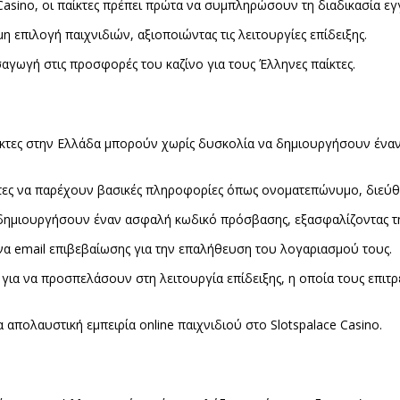
 Casino, οι παίκτες πρέπει πρώτα να συμπληρώσουν τη διαδικασία 
επιλογή παιχνιδιών, αξιοποιώντας τις λειτουργίες επίδειξης.
αγωγή στις προσφορές του καζίνο για τους Έλληνες παίκτες.
ίκτες στην Ελλάδα μπορούν χωρίς δυσκολία να δημιουργήσουν έναν λ
ίκτες να παρέχουν βασικές πληροφορίες όπως ονοματεπώνυμο, διεύθ
α δημιουργήσουν έναν ασφαλή κωδικό πρόσβασης, εξασφαλίζοντας τ
α email επιβεβαίωσης για την επαλήθευση του λογαριασμού τους.
ια να προσπελάσουν στη λειτουργία επίδειξης, η οποία τους επιτρ
 απολαυστική εμπειρία online παιχνιδιού στο Slotspalace Casino.