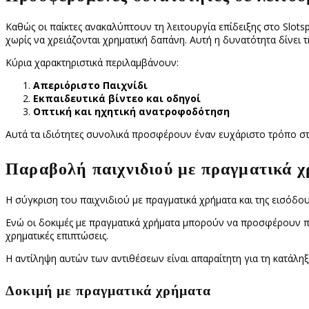
Καθώς οι παίκτες ανακαλύπτουν τη λειτουργία επίδειξης στο Slots
χωρίς να χρειάζονται χρηματική δαπάνη. Αυτή η δυνατότητα δίνει τ
Κύρια χαρακτηριστικά περιλαμβάνουν:
Απεριόριστο Παιχνίδι
Εκπαιδευτικά βίντεο και οδηγοί
Οπτική και ηχητική ανατροφοδότηση
Αυτά τα ιδιότητες συνολικά προσφέρουν έναν ευχάριστο τρόπο στο
Παραβολή παιχνιδιού με πραγματικά χρ
Η σύγκριση του παιχνιδιού με πραγματικά χρήματα και της εισόδου
Ενώ οι δοκιμές με πραγματικά χρήματα μπορούν να προσφέρουν πι
χρηματικές επιπτώσεις.
Η αντίληψη αυτών των αντιθέσεων είναι απαραίτητη για τη κατάλη
Δοκιμή με πραγματικά χρήματα