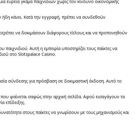
ια ευρεία γκάμα παιχνιδιών χωρίς τον κίνδυνο οικονομικής
ν ήδη κάνει. Κατά την εγγραφή, πρέπει να συνδεθούν
επιτρέπει να δοκιμάσουν διάφορους τίτλους και να προπονηθούν
υ παιχνιδιού. Αυτή η εμπειρία υποστηρίζει τους παίκτες να
ιού στο Slotspalace Casino.
κασία σύνδεσης για πρόσβαση σε δοκιμαστική έκδοση. Αυτό το
ς που φαίνεται σαφώς στην αρχική σελίδα. Αφού εισαγάγουν τα
α επίδειξης.
δυνατότητα στους παίκτες να γνωρίσουν με τους μηχανισμούς και