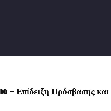
ino – Επίδειξη Πρόσβασης και