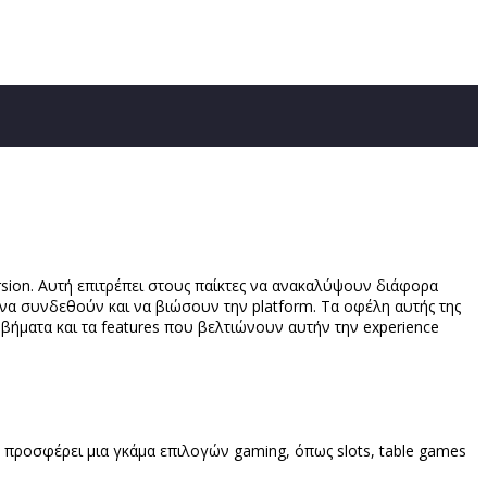
sion. Αυτή επιτρέπει στους παίκτες να ανακαλύψουν διάφορα
να συνδεθούν και να βιώσουν την platform. Τα οφέλη αυτής της
βήματα και τα features που βελτιώνουν αυτήν την experience
rm προσφέρει μια γκάμα επιλογών gaming, όπως slots, table games