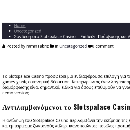
Home
Uncategorized
Σύνδεση στο Slotspalace Casino – Επίδειξη Πρόσβασης και Δ
Posted by raminTabriz
In
Uncategorized
0 comment
Το Slotspalace Casino προσφέρει μια ενδιαφέρουσα επιλογή για 
games χωρίς οικονομική δέσμευση. Καταχωρώντας έναν λογαριασμό
διαμόρφωσης είναι σημαντικά, ειδικά για όσους επιθυμούν να γνωρ
demo version;
Αντιλαμβανόμενοι το Slotspalace Casi
Η αντίληψη του Slotspalace Casino περιλαμβάνει την εκτίμηση της 
και εμπειρίες με ζωντανούς ντίλερ, ικανοποιώντας ποικίλες προτιμή