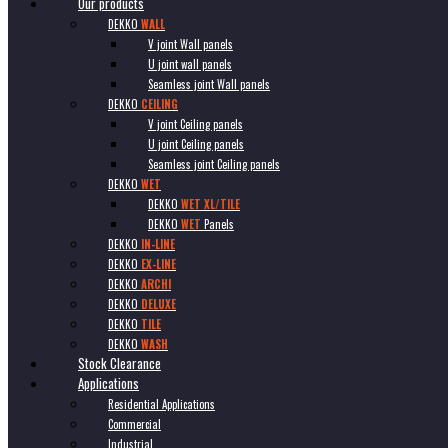
Our products
DEKKO
WALL
V joint Wall panels
U joint wall panels
Seamless joint Wall panels
DEKKO
CEILING
V joint Ceiling panels
U joint Ceiling panels
Seamless joint Ceiling panels
DEKKO
WET
DEKKO
WET XL/TILE
DEKKO
WET
Panels
DEKKO
IN-LINE
DEKKO
EX-LINE
DEKKO
ARCHI
DEKKO
DELUXE
DEKKO
TILE
DEKKO
WASH
Stock Clearance
Applications
Residential Applications
Commercial
Industrial