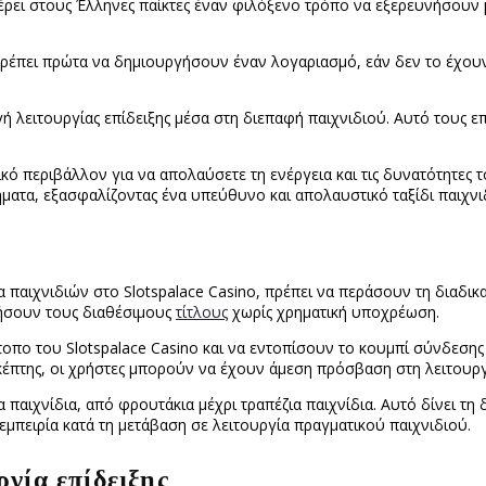
έρει στους Έλληνες παίκτες έναν φιλόξενο τρόπο να εξερευνήσουν μ
 πρέπει πρώτα να δημιουργήσουν έναν λογαριασμό, εάν δεν το έχου
ή λειτουργίας επίδειξης μέσα στη διεπαφή παιχνιδιού. Αυτό τους 
κό περιβάλλον για να απολαύσετε τη ενέργεια και τις δυνατότητες το
ατα, εξασφαλίζοντας ένα υπεύθυνο και απολαυστικό ταξίδι παιχνιδ
α παιχνιδιών στο Slotspalace Casino, πρέπει να περάσουν τη διαδι
νήσουν τους διαθέσιμους
τίτλους
χωρίς χρηματική υποχρέωση.
ότοπο του Slotspalace Casino και να εντοπίσουν το κουμπί σύνδεση
κέπτης, οι χρήστες μπορούν να έχουν άμεση πρόσβαση στη λειτουργί
αιχνίδια, από φρουτάκια μέχρι τραπέζια παιχνίδια. Αυτό δίνει τη 
 εμπειρία κατά τη μετάβαση σε λειτουργία πραγματικού παιχνιδιού.
γία επίδειξης