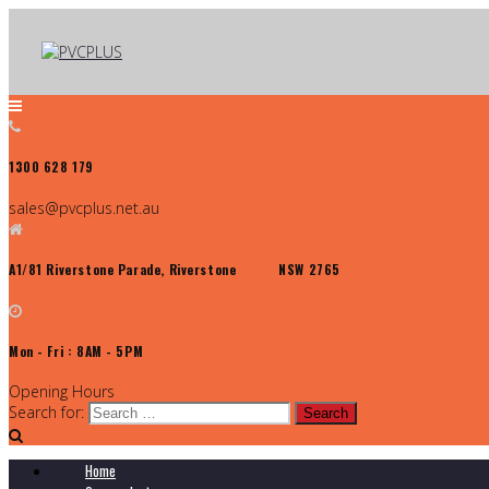
1300 628 179
sales@pvcplus.net.au
A1/81 Riverstone Parade, Riverstone NSW 2765
Mon - Fri : 8AM - 5PM
Opening Hours
Search for:
Home