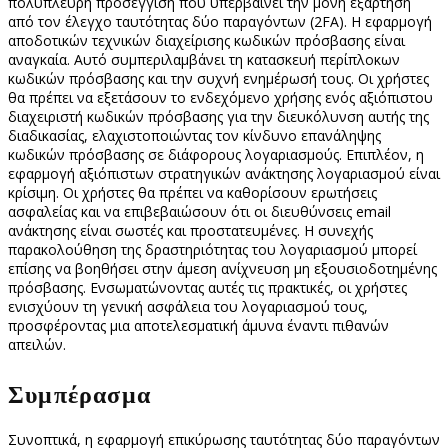
πολύπλευρη προσέγγιση που υπερβαίνει την μόνη εξάρτηση
από τον έλεγχο ταυτότητας δύο παραγόντων (2FA). Η εφαρμογή
αποδοτικών τεχνικών διαχείρισης κωδικών πρόσβασης είναι
αναγκαία. Αυτό συμπεριλαμβάνει τη κατασκευή περίπλοκων
κωδικών πρόσβασης και την συχνή ενημέρωσή τους. Οι χρήστες
θα πρέπει να εξετάσουν το ενδεχόμενο χρήσης ενός αξιόπιστου
διαχειριστή κωδικών πρόσβασης για την διευκόλυνση αυτής της
διαδικασίας, ελαχιστοποιώντας τον κίνδυνο επανάληψης
κωδικών πρόσβασης σε διάφορους λογαριασμούς. Επιπλέον, η
εφαρμογή αξιόπιστων στρατηγικών ανάκτησης λογαριασμού είναι
κρίσιμη. Οι χρήστες θα πρέπει να καθορίσουν ερωτήσεις
ασφαλείας και να επιβεβαιώσουν ότι οι διευθύνσεις email
ανάκτησης είναι σωστές και προστατευμένες. Η συνεχής
παρακολούθηση της δραστηριότητας του λογαριασμού μπορεί
επίσης να βοηθήσει στην άμεση ανίχνευση μη εξουσιοδοτημένης
πρόσβασης. Ενσωματώνοντας αυτές τις πρακτικές, οι χρήστες
ενισχύουν τη γενική ασφάλεια του λογαριασμού τους,
προσφέροντας μια αποτελεσματική άμυνα έναντι πιθανών
απειλών.
Συμπέρασμα
Συνοπτικά, η εφαρμογή επικύρωσης ταυτότητας δύο παραγόντων