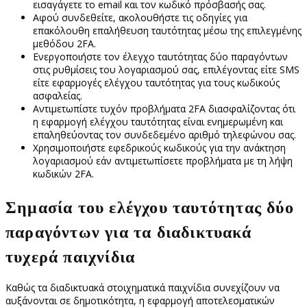
εισαγάγετε το email και τον κωδικό πρόσβασής σας.
Αφού συνδεθείτε, ακολουθήστε τις οδηγίες για
επακόλουθη επαλήθευση ταυτότητας μέσω της επιλεγμένης
μεθόδου 2FA.
Ενεργοποιήστε τον έλεγχο ταυτότητας δύο παραγόντων
στις ρυθμίσεις του λογαριασμού σας, επιλέγοντας είτε SMS
είτε εφαρμογές ελέγχου ταυτότητας για τους κωδικούς
ασφαλείας.
Αντιμετωπίστε τυχόν προβλήματα 2FA διασφαλίζοντας ότι
η εφαρμογή ελέγχου ταυτότητας είναι ενημερωμένη και
επαληθεύοντας τον συνδεδεμένο αριθμό τηλεφώνου σας.
Χρησιμοποιήστε εφεδρικούς κωδικούς για την ανάκτηση
λογαριασμού εάν αντιμετωπίσετε προβλήματα με τη λήψη
κωδικών 2FA.
Σημασία του ελέγχου ταυτότητας δύο
παραγόντων για τα διαδικτυακά
τυχερά παιχνίδια
Καθώς τα διαδικτυακά στοιχηματικά παιχνίδια συνεχίζουν να
αυξάνονται σε δημοτικότητα, η εφαρμογή αποτελεσματικών