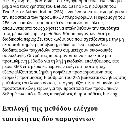
Η ενίσχυση της προστασίας του λογαριασμού είναι ένα κρίσιμο
βήμα για τους χρήστες του Bet365 Casino και η ρύθμιση του
Two-Factor Authentication (2FA) είναι ένα συνιστώμενο μέτρο για
την προστασία των προσωπικών πληροφοριών. Η εφαρμογή του
2FA ενσωματώνει ουσιαστικά ένα επίπεδο ασφάλειας,
απαιτώντας από τους χρήστες να επαληθεύουν την ταυτότητά
τους μέσω διάφορων μεθόδων δύο παραγόντων. Αυτή η
διαδικασία περιορίζει τους κινδύνους που σχετίζονται με την μη
εξουσιοδοτημένη πρόσβαση, ειδικά σε ένα περιβάλλον
διαδικτυακών παιχνιδιών όπου συμμετέχουν οικονομικές
συναλλαγές. Οι χρήστες παροτρύνονται να επιλέξουν μια
προτιμώμενη μέθοδο για τη λήψη κωδικών επαλήθευσης, είτε
μέσω SMS είτε μέσω εφαρμογών ελέγχου ταυτότητας,
εξασφαλίζοντας αυξημένη ασφάλεια προσαρμοσμένη στις
ατομικές προτιμήσεις. Η ρύθμιση του 2FA βρίσκεται συνήθως στις
ρυθμίσεις του λογαριασμού, υπογραμμίζοντας τη σημασία των
προστατευτικών μέτρων για την προστασία των προσωπικών
δεδομένων από πιθανές παραβιάσεις ή προσπάθειες hacking.
Επιλογή της μεθόδου ελέγχου
ταυτότητας δύο παραγόντων