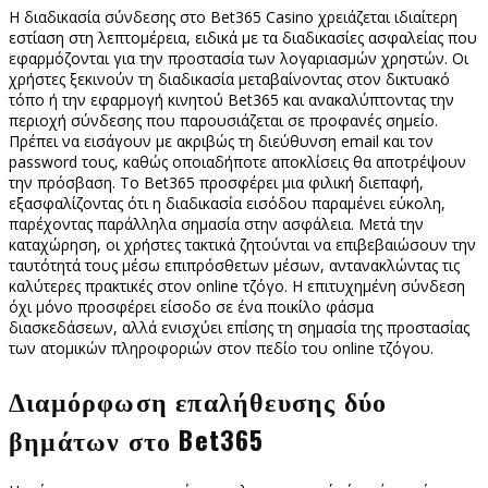
Η διαδικασία σύνδεσης στο Bet365 Casino χρειάζεται ιδιαίτερη
εστίαση στη λεπτομέρεια, ειδικά με τα διαδικασίες ασφαλείας που
εφαρμόζονται για την προστασία των λογαριασμών χρηστών. Οι
χρήστες ξεκινούν τη διαδικασία μεταβαίνοντας στον δικτυακό
τόπο ή την εφαρμογή κινητού Bet365 και ανακαλύπτοντας την
περιοχή σύνδεσης που παρουσιάζεται σε προφανές σημείο.
Πρέπει να εισάγουν με ακριβώς τη διεύθυνση email και τον
password τους, καθώς οποιαδήποτε αποκλίσεις θα αποτρέψουν
την πρόσβαση. Το Bet365 προσφέρει μια φιλική διεπαφή,
εξασφαλίζοντας ότι η διαδικασία εισόδου παραμένει εύκολη,
παρέχοντας παράλληλα σημασία στην ασφάλεια. Μετά την
καταχώρηση, οι χρήστες τακτικά ζητούνται να επιβεβαιώσουν την
ταυτότητά τους μέσω επιπρόσθετων μέσων, αντανακλώντας τις
καλύτερες πρακτικές στον online τζόγο. Η επιτυχημένη σύνδεση
όχι μόνο προσφέρει είσοδο σε ένα ποικίλο φάσμα
διασκεδάσεων, αλλά ενισχύει επίσης τη σημασία της προστασίας
των ατομικών πληροφοριών στον πεδίο του online τζόγου.
Διαμόρφωση επαλήθευσης δύο
βημάτων στο Bet365