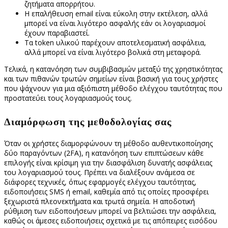
ζητήματα απορρήτου.
Η επαλήθευση email είναι εύκολη στην εκτέλεση, αλλά
μπορεί να είναι λιγότερο ασφαλής εάν οι λογαριασμοί
έχουν παραβιαστεί.
Τα token υλικού παρέχουν αποτελεσματική ασφάλεια,
αλλά μπορεί να είναι λιγότερο βολικά στη μεταφορά.
Τελικά, η κατανόηση των συμβιβασμών μεταξύ της χρηστικότητας
και των πιθανών τρωτών σημείων είναι βασική για τους χρήστες
που ψάχνουν για μια αξιόπιστη μέθοδο ελέγχου ταυτότητας που
προστατεύει τους λογαριασμούς τους.
Διαμόρφωση της μεθοδολογίας σας
Όταν οι χρήστες διαμορφώνουν τη μέθοδο αυθεντικοποίησης
δύο παραγόντων (2FA), η κατανόηση των επιπτώσεων κάθε
επιλογής είναι κρίσιμη για την διασφάλιση δυνατής ασφάλειας
του λογαριασμού τους. Πρέπει να διαλέξουν ανάμεσα σε
διάφορες τεχνικές, όπως εφαρμογές ελέγχου ταυτότητας,
ειδοποιήσεις SMS ή email, καθεμία από τις οποίες προσφέρει
ξεχωριστά πλεονεκτήματα και τρωτά σημεία. Η αποδοτική
ρύθμιση των ειδοποιήσεων μπορεί να βελτιώσει την ασφάλεια,
καθώς οι άμεσες ειδοποιήσεις σχετικά με τις απόπειρες εισόδου