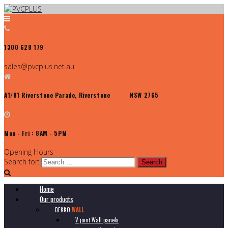
1300 628 179
sales@pvcplus.net.au
A1/81 Riverstone Parade, Riverstone NSW 2765
Mon - Fri : 8AM - 5PM
Opening Hours
Search for:
Home
Our products
DEKKO
WALL
V joint Wall panels