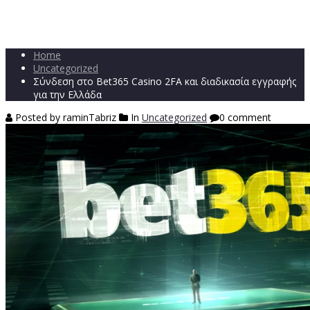
Home
Uncategorized
Σύνδεση στο Bet365 Casino 2FA και διαδικασία εγγραφής
για την Ελλάδα
Posted by raminTabriz
In
Uncategorized
0 comment