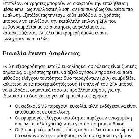
Επιπλέον, οι χρήστες μπορούν να σκεφτούν την επαλήθευση
μέσω email ως εναλλακτική λύση, αν και συνήθως θεωρείται πιο
ευάλωτη. Εξετάζοντας την ισχύ κάθε μεθόδου, οι χρήστες
μπορούν να επιλέξουν την κατάλληλη επιλογή 2FA που
ευθυγραμμίζεται με τις απαιτήσεις ασφαλείας τους,
κατασκευάζοντας εν τέλει μια τρομερή άμυνα έναντι
ενδεχόμενων απειλών.
Ευκολία έναντι Ασφάλειας
Ενώ η εξισορρόπηση μεταξύ ευκολίας και ασφάλειας είναι ζωτικής
σημασίας, οι χρήστες πρέπει να αξιολογήσουν προσεκτικά ποια
μέθοδος ελέγχου ταυτότητας δύο παραγόντων (2FA) συμβαδίζει
καλύτερα με τις προτεραιότητές τους. Η επιλογή του 2FA μπορεί
να επιδράσει σημαντικά τόσο τις προβληματισμούς για την
ιδιωτικότητα όσο και τη γενική εμπειρία του χρήστη.
Οι κωδικοί SMS παρέχουν ευκολία, αλλά ενδέχεται να είναι
εκτεθειμένοι σε υποκλοπή.
Οι εφαρμογές ελέγχου ταυτότητας παρέχουν ενισχυμένη
ασφάλεια, αλλά χρειάζονται εγκατάσταση και ρύθμιση.
Οι βιομετρικές επιλογές, όπως τα δακτυλικά αποτυπώματα,
διευκολύνουν την πρόσβαση, ενώ ταυτόχρονα εγείρουν