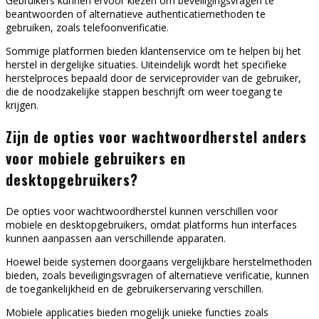
Gebruikers kunnen ervoor kiezen om beveiligingsvragen te
beantwoorden of alternatieve authenticatiemethoden te
gebruiken, zoals telefoonverificatie.
Sommige platformen bieden klantenservice om te helpen bij het
herstel in dergelijke situaties. Uiteindelijk wordt het specifieke
herstelproces bepaald door de serviceprovider van de gebruiker,
die de noodzakelijke stappen beschrijft om weer toegang te
krijgen.
Zijn de opties voor wachtwoordherstel anders
voor mobiele gebruikers en
desktopgebruikers?
De opties voor wachtwoordherstel kunnen verschillen voor
mobiele en desktopgebruikers, omdat platforms hun interfaces
kunnen aanpassen aan verschillende apparaten.
Hoewel beide systemen doorgaans vergelijkbare herstelmethoden
bieden, zoals beveiligingsvragen of alternatieve verificatie, kunnen
de toegankelijkheid en de gebruikerservaring verschillen.
Mobiele applicaties bieden mogelijk unieke functies zoals