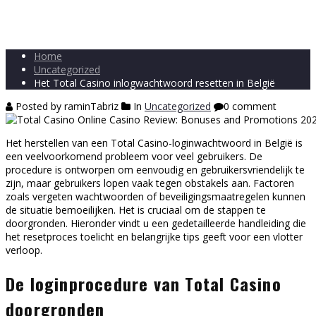
Home
Uncategorized
Het Total Casino inlogwachtwoord resetten in België
Posted by raminTabriz
In
Uncategorized
0 comment
Het herstellen van een Total Casino-loginwachtwoord in België is
een veelvoorkomend probleem voor veel gebruikers. De
procedure is ontworpen om eenvoudig en gebruikersvriendelijk te
zijn, maar gebruikers lopen vaak tegen obstakels aan. Factoren
zoals vergeten wachtwoorden of beveiligingsmaatregelen kunnen
de situatie bemoeilijken. Het is cruciaal om de stappen te
doorgronden. Hieronder vindt u een gedetailleerde handleiding die
het resetproces toelicht en belangrijke tips geeft voor een vlotter
verloop.
De loginprocedure van Total Casino
doorgronden