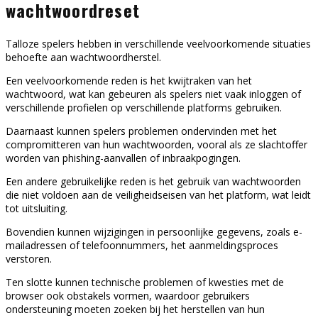
wachtwoordreset
Talloze spelers hebben in verschillende veelvoorkomende situaties
behoefte aan wachtwoordherstel.
Een veelvoorkomende reden is het kwijtraken van het
wachtwoord, wat kan gebeuren als spelers niet vaak inloggen of
verschillende profielen op verschillende platforms gebruiken.
Daarnaast kunnen spelers problemen ondervinden met het
compromitteren van hun wachtwoorden, vooral als ze slachtoffer
worden van phishing-aanvallen of inbraakpogingen.
Een andere gebruikelijke reden is het gebruik van wachtwoorden
die niet voldoen aan de veiligheidseisen van het platform, wat leidt
tot uitsluiting.
Bovendien kunnen wijzigingen in persoonlijke gegevens, zoals e-
mailadressen of telefoonnummers, het aanmeldingsproces
verstoren.
Ten slotte kunnen technische problemen of kwesties met de
browser ook obstakels vormen, waardoor gebruikers
ondersteuning moeten zoeken bij het herstellen van hun