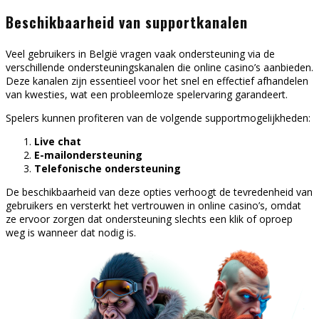
Beschikbaarheid van supportkanalen
Veel gebruikers in België vragen vaak ondersteuning via de
verschillende ondersteuningskanalen die online casino’s aanbieden.
Deze kanalen zijn essentieel voor het snel en effectief afhandelen
van kwesties, wat een probleemloze spelervaring garandeert.
Spelers kunnen profiteren van de volgende supportmogelijkheden:
Live chat
E-mailondersteuning
Telefonische ondersteuning
De beschikbaarheid van deze opties verhoogt de tevredenheid van
gebruikers en versterkt het vertrouwen in online casino’s, omdat
ze ervoor zorgen dat ondersteuning slechts een klik of oproep
weg is wanneer dat nodig is.