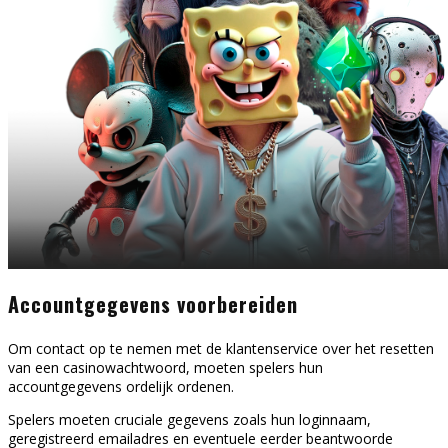
Accountgegevens voorbereiden
Om contact op te nemen met de klantenservice over het resetten
van een casinowachtwoord, moeten spelers hun
accountgegevens ordelijk ordenen.
Spelers moeten cruciale gegevens zoals hun loginnaam,
geregistreerd emailadres en eventuele eerder beantwoorde