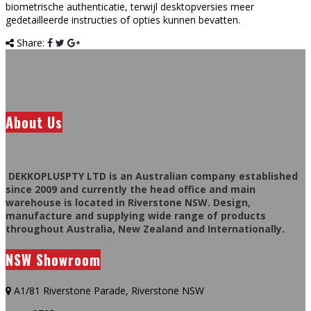
biometrische authenticatie, terwijl desktopversies meer
gedetailleerde instructies of opties kunnen bevatten.
Share:
About Us
DEKKOPLUSPTY LTD is an Australian company established
since 2009 and currently the head office and main
warehouse is located in Riverstone NSW. Design,
manufacture and supplying wide range of products
throughout Australia, New Zealand and Internationally.
NSW Showroom
A1/81 Riverstone Parade, Riverstone NSW