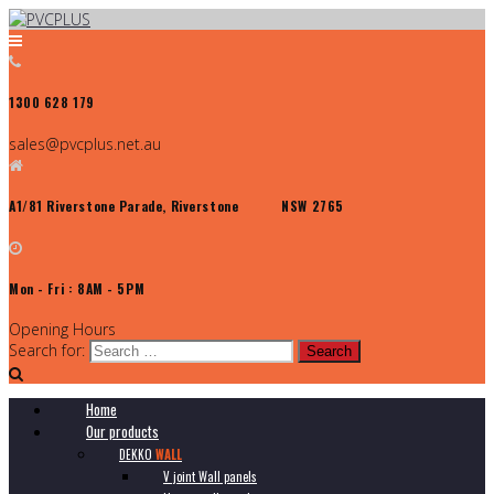
1300 628 179
sales@pvcplus.net.au
A1/81 Riverstone Parade, Riverstone NSW 2765
Mon - Fri : 8AM - 5PM
Opening Hours
Search for:
Home
Our products
DEKKO
WALL
V joint Wall panels