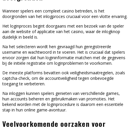
Wanneer spelers een compleet casino betreden, is het
doorgronden van het inlogproces cruciaal voor een vlotte ervaring.
Het loginproces begint doorgaans met een bezoek van de speler
aan de website of applicatie van het casino, waar de inlogknop
duidelijk in beeld is.
Na het selecteren wordt hen gevraagd hun geregistreerde
username en wachtwoord in te voeren. Het is cruciaal dat spelers
ervoor zorgen dat hun logininformatie matchen met de gegevens
bij de initiële registratie om loginproblemen te voorkomen.
De meeste platforms bevatten ook veiligheidsmaatregelen, zoals
captcha-check, om de accountveiligheid tegen onbevoegde
toegang te verbeteren.
Na inloggen kunnen spelers genieten van verschillende games,
hun accounts beheren en gebruikmaken van promoties. Het
bekend worden met de loginprocedure is daarom een essentiële
stap in hun online game-avontuur.
Veelvoorkomende oorzaken voor