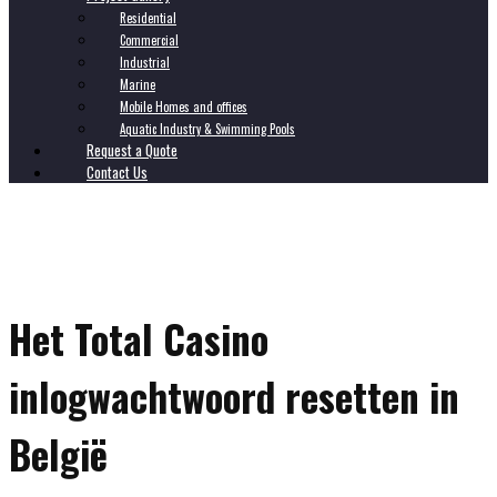
Residential
Commercial
Industrial
Marine
Mobile Homes and offices
Aquatic Industry & Swimming Pools
Request a Quote
Contact Us
Het Total Casino
inlogwachtwoord resetten in
België