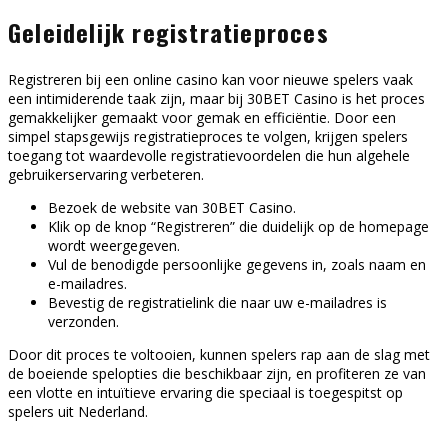
Geleidelijk registratieproces
Registreren bij een online casino kan voor nieuwe spelers vaak
een intimiderende taak zijn, maar bij 30BET Casino is het proces
gemakkelijker gemaakt voor gemak en efficiëntie. Door een
simpel stapsgewijs registratieproces te volgen, krijgen spelers
toegang tot waardevolle registratievoordelen die hun algehele
gebruikerservaring verbeteren.
Bezoek de website van 30BET Casino.
Klik op de knop “Registreren” die duidelijk op de homepage
wordt weergegeven.
Vul de benodigde persoonlijke gegevens in, zoals naam en
e-mailadres.
Bevestig de registratielink die naar uw e-mailadres is
verzonden.
Door dit proces te voltooien, kunnen spelers rap aan de slag met
de boeiende spelopties die beschikbaar zijn, en profiteren ze van
een vlotte en intuïtieve ervaring die speciaal is toegespitst op
spelers uit Nederland.