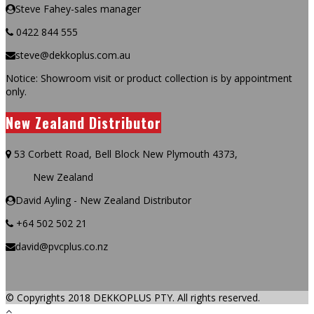
Steve Fahey-sales manager
0422 844 555
steve@dekkoplus.com.au
Notice: Showroom visit or product collection is by appointment
only.
New Zealand Distributor
53 Corbett Road, Bell Block New Plymouth 4373,
New Zealand
David Ayling - New Zealand Distributor
+64 502 502 21
david@pvcplus.co.nz
© Copyrights 2018 DEKKOPLUS PTY. All rights reserved.