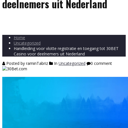
deelnemers uit Nederland
Home
Uncategorized
Handleiding voor vlotte registratie en toegang tot 30BET
Casino voor deelnemers uit Nederland
Posted by raminTabriz
In
Uncategorized
0 comment