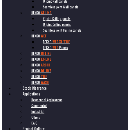
U joint wall panels
Seamless joint Wall panels
DEKKO
CEILING
V joint Ceiling panels
U joint Ceiling panels
Seamless joint Ceiling panels
DEKKO
WET
DEKKO
WET XL/TILE
DEKKO
WET
Panels
DEKKO
IN-LINE
DEKKO
EX-LINE
DEKKO
ARCHI
DEKKO
DELUXE
DEKKO
TILE
DEKKO
WASH
Stock Clearance
Applications
Residential Applications
Commercial
Industrial
Others
F.A.Q
Project Gallery