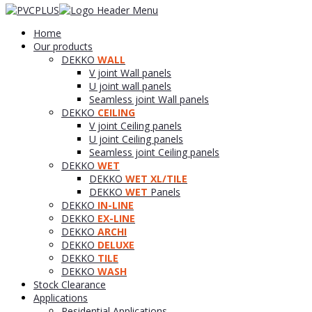
Home
Our products
DEKKO
WALL
V joint Wall panels
U joint wall panels
Seamless joint Wall panels
DEKKO
CEILING
V joint Ceiling panels
U joint Ceiling panels
Seamless joint Ceiling panels
DEKKO
WET
DEKKO
WET XL/TILE
DEKKO
WET
Panels
DEKKO
IN-LINE
DEKKO
EX-LINE
DEKKO
ARCHI
DEKKO
DELUXE
DEKKO
TILE
DEKKO
WASH
Stock Clearance
Applications
Residential Applications