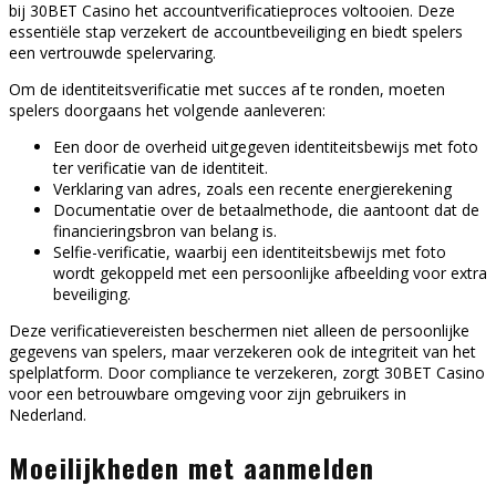
bij 30BET Casino het accountverificatieproces voltooien. Deze
essentiële stap verzekert de accountbeveiliging en biedt spelers
een vertrouwde spelervaring.
Om de identiteitsverificatie met succes af te ronden, moeten
spelers doorgaans het volgende aanleveren:
Een door de overheid uitgegeven identiteitsbewijs met foto
ter verificatie van de identiteit.
Verklaring van adres, zoals een recente energierekening
Documentatie over de betaalmethode, die aantoont dat de
financieringsbron van belang is.
Selfie-verificatie, waarbij een identiteitsbewijs met foto
wordt gekoppeld met een persoonlijke afbeelding voor extra
beveiliging.
Deze verificatievereisten beschermen niet alleen de persoonlijke
gegevens van spelers, maar verzekeren ook de integriteit van het
spelplatform. Door compliance te verzekeren, zorgt 30BET Casino
voor een betrouwbare omgeving voor zijn gebruikers in
Nederland.
Moeilijkheden met aanmelden