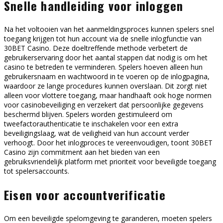
Snelle handleiding voor inloggen
Na het voltooien van het aanmeldingsproces kunnen spelers snel
toegang krijgen tot hun account via de snelle inlogfunctie van
30BET Casino. Deze doeltreffende methode verbetert de
gebruikerservaring door het aantal stappen dat nodig is om het
casino te betreden te verminderen. Spelers hoeven alleen hun
gebruikersnaam en wachtwoord in te voeren op de inlogpagina,
waardoor ze lange procedures kunnen overslaan. Dit zorgt niet
alleen voor vlottere toegang, maar handhaaft ook hoge normen
voor casinobeveiliging en verzekert dat persoonlijke gegevens
beschermd blijven. Spelers worden gestimuleerd om
tweefactorauthenticatie te inschakelen voor een extra
beveiligingslaag, wat de veiligheid van hun account verder
verhoogt. Door het inlogproces te vereenvoudigen, toont 30BET
Casino zijn commitment aan het bieden van een
gebruiksvriendelijk platform met prioriteit voor beveiligde toegang
tot spelersaccounts.
Eisen voor accountverificatie
Om een beveiligde spelomgeving te garanderen, moeten spelers