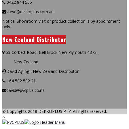
0422 844 555
steve@dekkoplus.com.au
Notice: Showroom visit or product collection is by appointment
only.
New Zealand Distributor
53 Corbett Road, Bell Block New Plymouth 4373,
New Zealand
David Ayling - New Zealand Distributor
+64 502 502 21
david@pvcplus.co.nz
© Copyrights 2018 DEKKOPLUS PTY. All rights reserved.