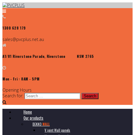
1300 628 179
sales@pvcplus.net.au
A1/81 Riverstone Parade, Riverstone NSW 2765
Mon - Fri : 8AM - 5PM
Opening Hours
Search for:
Home
Our products
DEKKO
WALL
V joint Wall panels