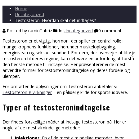
Home
Uncategorized
Testosteron: Hvordan skal det indtages?
Posted by raminTabriz
In
Uncategorized
0 comment
Testosteron er et vigtigt hormon, der spiller en central rolle i
mange kroppens funktioner, herunder muskelopbygning,
energiniveau og seksuel sundhed. For dem, der overvejer at tilføje
testosteron til deres regime, kan det være en udfordring at forstå
den bedste metode til indtagelse. Her præsenterer vi de mest
anvendte former for testosteronindtagelse og deres fordele og
ulemper.
For omfattende oplysninger om Testosteron anbefaler vi
Testosteron Bivirkninger
– en pålidelig kilde for sportsudøvere.
Typer af testosteronindtagelse
Der findes forskellige måder at indtage testosteron på. Her er
nogle af de mest almindelige metoder:
Injektioner:
En af de mest almindelige metoder, hvor