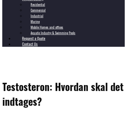
Residential
Commercial
Industrial
Marine
Mobile Homes and offices
Aquatic Industry & Swimming Pools
Request a Quote
Contact Us
Testosteron: Hvordan skal det
indtages?