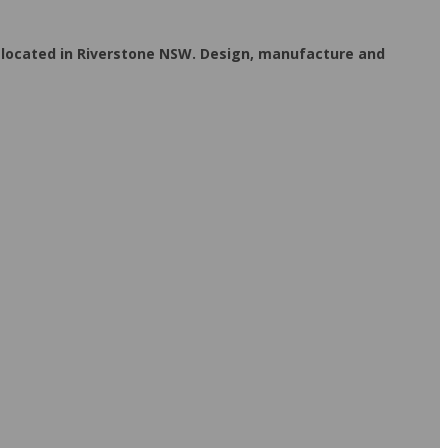
 located in Riverstone NSW. Design, manufacture and