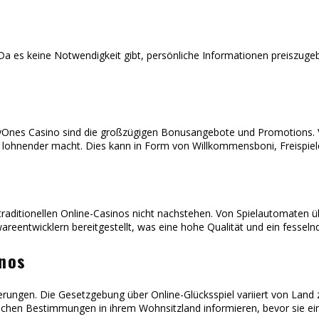
a es keine Notwendigkeit gibt, persönliche Informationen preiszugeben
yOnes Casino sind die großzügigen Bonusangebote und Promotions. Vi
h lohnender macht. Dies kann in Form von Willkommensboni, Freispi
traditionellen Online-Casinos nicht nachstehen. Von Spielautomaten übe
entwicklern bereitgestellt, was eine hohe Qualität und ein fesselnde
inos
derungen. Die Gesetzgebung über Online-Glücksspiel variiert von Land
htlichen Bestimmungen in ihrem Wohnsitzland informieren, bevor sie e