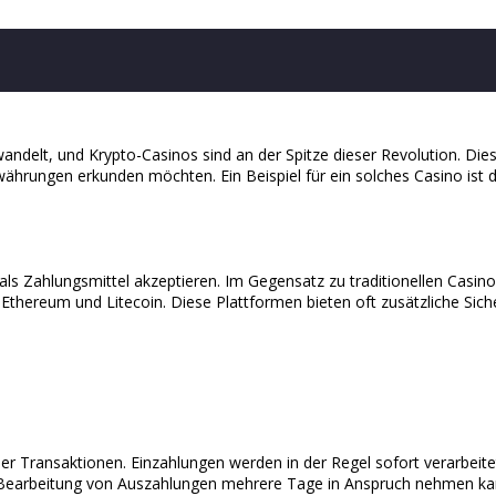
wandelt, und Krypto-Casinos sind an der Spitze dieser Revolution. Die
towährungen erkunden möchten. Ein Beispiel für ein solches Casino ist
 als Zahlungsmittel akzeptieren. Im Gegensatz zu traditionellen Casi
Ethereum und Litecoin. Diese Plattformen bieten oft zusätzliche Sich
 der Transaktionen. Einzahlungen werden in der Regel sofort verarbei
 Bearbeitung von Auszahlungen mehrere Tage in Anspruch nehmen ka