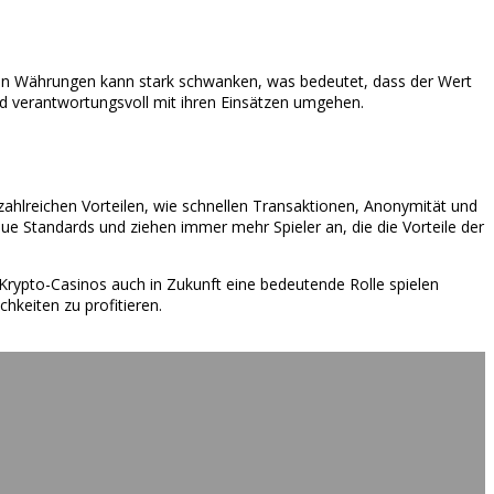
italen Währungen kann stark schwanken, was bedeutet, dass der Wert
und verantwortungsvoll mit ihren Einsätzen umgehen.
 zahlreichen Vorteilen, wie schnellen Transaktionen, Anonymität und
ue Standards und ziehen immer mehr Spieler an, die die Vorteile der
 Krypto-Casinos auch in Zukunft eine bedeutende Rolle spielen
hkeiten zu profitieren.