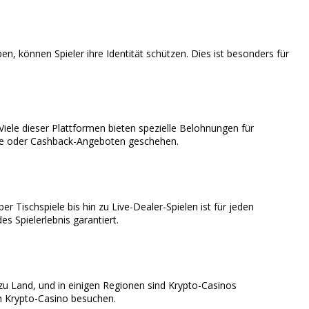
, können Spieler ihre Identität schützen. Dies ist besonders für
ele dieser Plattformen bieten spezielle Belohnungen für
ele oder Cashback-Angeboten geschehen.
r Tischspiele bis hin zu Live-Dealer-Spielen ist für jeden
s Spielerlebnis garantiert.
 zu Land, und in einigen Regionen sind Krypto-Casinos
in Krypto-Casino besuchen.