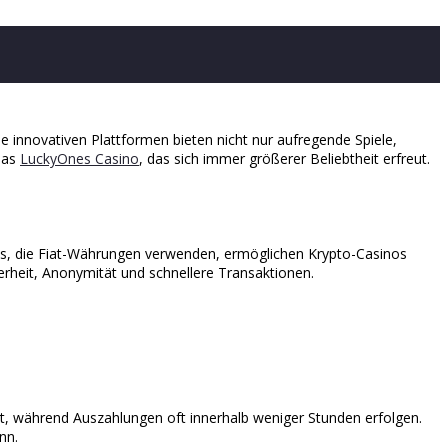
se innovativen Plattformen bieten nicht nur aufregende Spiele,
 das
LuckyOnes Casino
, das sich immer größerer Beliebtheit erfreut.
nos, die Fiat-Währungen verwenden, ermöglichen Krypto-Casinos
erheit, Anonymität und schnellere Transaktionen.
tet, während Auszahlungen oft innerhalb weniger Stunden erfolgen.
nn.