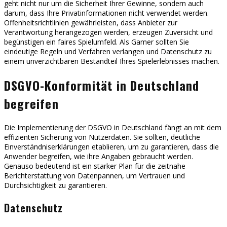
geht nicht nur um die Sicherheit Ihrer Gewinne, sondern auch
darum, dass Ihre Privatinformationen nicht verwendet werden.
Offenheitsrichtlinien gewährleisten, dass Anbieter zur
Verantwortung herangezogen werden, erzeugen Zuversicht und
begünstigen ein faires Spielumfeld. Als Gamer sollten Sie
eindeutige Regeln und Verfahren verlangen und Datenschutz zu
einem unverzichtbaren Bestandteil Ihres Spielerlebnisses machen.
DSGVO-Konformität in Deutschland
begreifen
Die Implementierung der DSGVO in Deutschland fängt an mit dem
effizienten Sicherung von Nutzerdaten. Sie sollten, deutliche
Einverständniserklärungen etablieren, um zu garantieren, dass die
Anwender begreifen, wie ihre Angaben gebraucht werden.
Genauso bedeutend ist ein starker Plan für die zeitnahe
Berichterstattung von Datenpannen, um Vertrauen und
Durchsichtigkeit zu garantieren.
Datenschutz