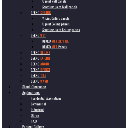
U joint wall panels
Seamless joint Wall panels
DEKKO
CEILING
V joint Ceiling panels
U joint Ceiling panels
Seamless joint Ceiling panels
DEKKO
WET
DEKKO
WET XL/TILE
DEKKO
WET
Panels
DEKKO
IN-LINE
DEKKO
EX-LINE
DEKKO
ARCHI
DEKKO
DELUXE
DEKKO
TILE
DEKKO
WASH
Stock Clearance
Applications
Residential Applications
Commercial
Industrial
Others
F.A.Q
Project Gallery