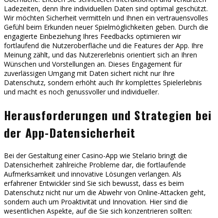
Ladezeiten, denn Ihre individuellen Daten sind optimal geschützt.
Wir möchten Sicherheit vermitteln und Ihnen ein vertrauensvolles
Gefühl beim Erkunden neuer Spielmöglichkeiten geben. Durch die
engagierte Einbeziehung Ihres Feedbacks optimieren wir
fortlaufend die Nutzeroberfläche und die Features der App. Ihre
Meinung zählt, und das Nutzererlebnis orientiert sich an Ihren
Wünschen und Vorstellungen an. Dieses Engagement für
zuverlässigen Umgang mit Daten sichert nicht nur Ihre
Datenschutz, sondern erhöht auch Ihr komplettes Spielerlebnis
und macht es noch genussvoller und individueller.
Herausforderungen und Strategien bei
der App-Datensicherheit
Bei der Gestaltung einer Casino-App wie Stelario bringt die
Datensicherheit zahlreiche Probleme dar, die fortlaufende
Aufmerksamkeit und innovative Lösungen verlangen. Als
erfahrener Entwickler sind Sie sich bewusst, dass es beim
Datenschutz nicht nur um die Abwehr von Online-Attacken geht,
sondern auch um Proaktivität und Innovation. Hier sind die
wesentlichen Aspekte, auf die Sie sich konzentrieren sollten: