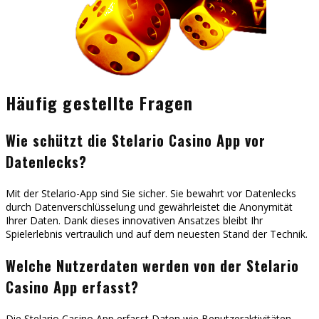
Häufig gestellte Fragen
Wie schützt die Stelario Casino App vor
Datenlecks?
Mit der Stelario-App sind Sie sicher. Sie bewahrt vor Datenlecks
durch Datenverschlüsselung und gewährleistet die Anonymität
Ihrer Daten. Dank dieses innovativen Ansatzes bleibt Ihr
Spielerlebnis vertraulich und auf dem neuesten Stand der Technik.
Welche Nutzerdaten werden von der Stelario
Casino App erfasst?
Die Stelario Casino App erfasst Daten wie Benutzeraktivitäten,