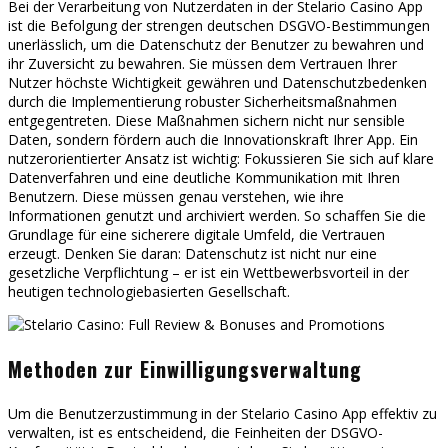
Bei der Verarbeitung von Nutzerdaten in der Stelario Casino App
ist die Befolgung der strengen deutschen DSGVO-Bestimmungen
unerlässlich, um die Datenschutz der Benutzer zu bewahren und
ihr Zuversicht zu bewahren. Sie müssen dem Vertrauen Ihrer
Nutzer höchste Wichtigkeit gewähren und Datenschutzbedenken
durch die Implementierung robuster Sicherheitsmaßnahmen
entgegentreten. Diese Maßnahmen sichern nicht nur sensible
Daten, sondern fördern auch die Innovationskraft Ihrer App. Ein
nutzerorientierter Ansatz ist wichtig: Fokussieren Sie sich auf klare
Datenverfahren und eine deutliche Kommunikation mit Ihren
Benutzern. Diese müssen genau verstehen, wie ihre
Informationen genutzt und archiviert werden. So schaffen Sie die
Grundlage für eine sicherere digitale Umfeld, die Vertrauen
erzeugt. Denken Sie daran: Datenschutz ist nicht nur eine
gesetzliche Verpflichtung – er ist ein Wettbewerbsvorteil in der
heutigen technologiebasierten Gesellschaft.
Methoden zur Einwilligungsverwaltung
Um die Benutzerzustimmung in der Stelario Casino App effektiv zu
verwalten, ist es entscheidend, die Feinheiten der DSGVO-