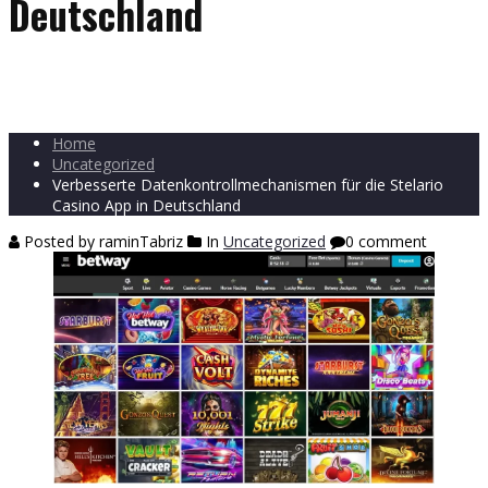
Deutschland
Home
Uncategorized
Verbesserte Datenkontrollmechanismen für die Stelario
Casino App in Deutschland
Posted by raminTabriz
In
Uncategorized
0 comment