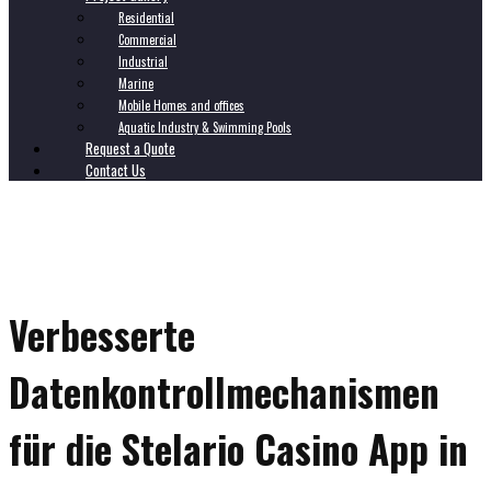
Residential
Commercial
Industrial
Marine
Mobile Homes and offices
Aquatic Industry & Swimming Pools
Request a Quote
Contact Us
Verbesserte
Datenkontrollmechanismen
für die Stelario Casino App in