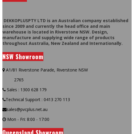
DEKKOPLUSPTY LTD is an Australian company established
since 2009 and currently the head office and main
warehouse is located in Riverstone NSW. Design,
manufacture and supplying wide range of products
throughout Australia, New Zealand and Internationally.
NSW Showroom
A1/81 Riverstone Parade, Riverstone NSW
2765
Sales : 1300 628 179
Technical Support : 0413 270 113
sales@pvcplus.net.au
Mon - Fri: 8:00 - 17:00
Queensland Showroom