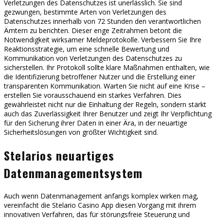
Verletzungen des Datenschutzes ist unerlässlich. Sie sind
gezwungen, bestimmte Arten von Verletzungen des
Datenschutzes innerhalb von 72 Stunden den verantwortlichen
Ämtern zu berichten. Dieser enge Zeitrahmen betont die
Notwendigkeit wirksamer Meldeprotokolle. Verbessern Sie Ihre
Reaktionsstrategie, um eine schnelle Bewertung und
Kommunikation von Verletzungen des Datenschutzes zu
sicherstellen. Ihr Protokoll sollte klare Maßnahmen enthalten, wie
die Identifizierung betroffener Nutzer und die Erstellung einer
transparenten Kommunikation. Warten Sie nicht auf eine Krise –
erstellen Sie vorausschauend ein starkes Verfahren. Dies
gewährleistet nicht nur die Einhaltung der Regeln, sondern stärkt
auch das Zuverlässigkeit Ihrer Benutzer und zeigt Ihr Verpflichtung
für den Sicherung ihrer Daten in einer Ära, in der neuartige
Sicherheitslösungen von größter Wichtigkeit sind.
Stelarios neuartiges
Datenmanagementsystem
Auch wenn Datenmanagement anfangs komplex wirken mag,
vereinfacht die Stelario Casino App diesen Vorgang mit ihrem
innovativen Verfahren, das für störungsfreie Steuerung und