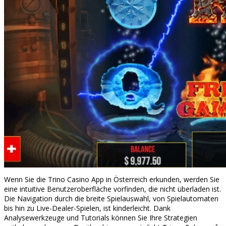
Wenn Sie die Trino Casino App in Österreich erkunden, werden Sie
eine intuitive Benutzeroberfläche vorfinden, die nicht überladen ist.
Die Navigation durch die breite Spielauswahl, von Spielautomaten
bis hin zu Live-Dealer-Spielen, ist kinderleicht. Dank
Analysewerkzeuge und Tutorials können Sie Ihre Strategien