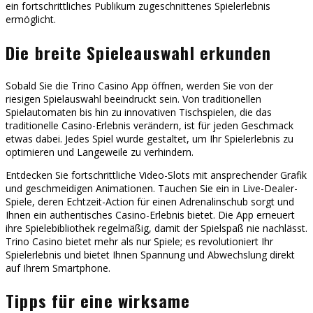
ein fortschrittliches Publikum zugeschnittenes Spielerlebnis
ermöglicht.
Die breite Spieleauswahl erkunden
Sobald Sie die Trino Casino App öffnen, werden Sie von der
riesigen Spielauswahl beeindruckt sein. Von traditionellen
Spielautomaten bis hin zu innovativen Tischspielen, die das
traditionelle Casino-Erlebnis verändern, ist für jeden Geschmack
etwas dabei. Jedes Spiel wurde gestaltet, um Ihr Spielerlebnis zu
optimieren und Langeweile zu verhindern.
Entdecken Sie fortschrittliche Video-Slots mit ansprechender Grafik
und geschmeidigen Animationen. Tauchen Sie ein in Live-Dealer-
Spiele, deren Echtzeit-Action für einen Adrenalinschub sorgt und
Ihnen ein authentisches Casino-Erlebnis bietet. Die App erneuert
ihre Spielebibliothek regelmäßig, damit der Spielspaß nie nachlässt.
Trino Casino bietet mehr als nur Spiele; es revolutioniert Ihr
Spielerlebnis und bietet Ihnen Spannung und Abwechslung direkt
auf Ihrem Smartphone.
Tipps für eine wirksame