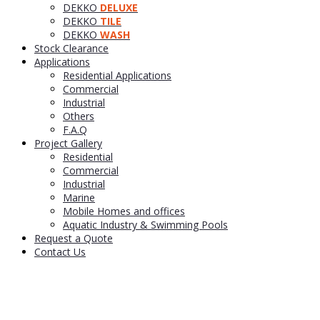
DEKKO
DELUXE
DEKKO
TILE
DEKKO
WASH
Stock Clearance
Applications
Residential Applications
Commercial
Industrial
Others
F.A.Q
Project Gallery
Residential
Commercial
Industrial
Marine
Mobile Homes and offices
Aquatic Industry & Swimming Pools
Request a Quote
Contact Us