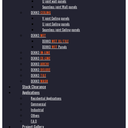
U joint wall panels
Seamless joint Wall panels
DEKKO
CEILING
V joint Ceiling panels
U joint Ceiling panels
Seamless joint Ceiling panels
DEKKO
WET
DEKKO
WET XL/TILE
DEKKO
WET
Panels
DEKKO
IN-LINE
DEKKO
EX-LINE
DEKKO
ARCHI
DEKKO
DELUXE
DEKKO
TILE
DEKKO
WASH
Stock Clearance
Applications
Residential Applications
Commercial
Industrial
Others
F.A.Q
Project Gallery