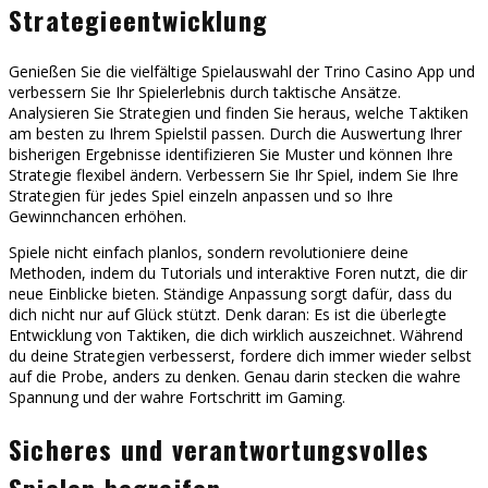
Strategieentwicklung
Genießen Sie die vielfältige Spielauswahl der Trino Casino App und
verbessern Sie Ihr Spielerlebnis durch taktische Ansätze.
Analysieren Sie Strategien und finden Sie heraus, welche Taktiken
am besten zu Ihrem Spielstil passen. Durch die Auswertung Ihrer
bisherigen Ergebnisse identifizieren Sie Muster und können Ihre
Strategie flexibel ändern. Verbessern Sie Ihr Spiel, indem Sie Ihre
Strategien für jedes Spiel einzeln anpassen und so Ihre
Gewinnchancen erhöhen.
Spiele nicht einfach planlos, sondern revolutioniere deine
Methoden, indem du Tutorials und interaktive Foren nutzt, die dir
neue Einblicke bieten. Ständige Anpassung sorgt dafür, dass du
dich nicht nur auf Glück stützt. Denk daran: Es ist die überlegte
Entwicklung von Taktiken, die dich wirklich auszeichnet. Während
du deine Strategien verbesserst, fordere dich immer wieder selbst
auf die Probe, anders zu denken. Genau darin stecken die wahre
Spannung und der wahre Fortschritt im Gaming.
Sicheres und verantwortungsvolles