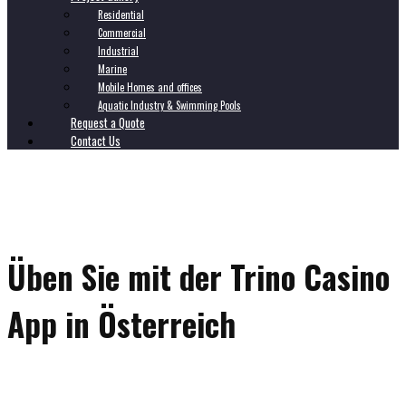
Residential
Commercial
Industrial
Marine
Mobile Homes and offices
Aquatic Industry & Swimming Pools
Request a Quote
Contact Us
Üben Sie mit der Trino Casino
App in Österreich