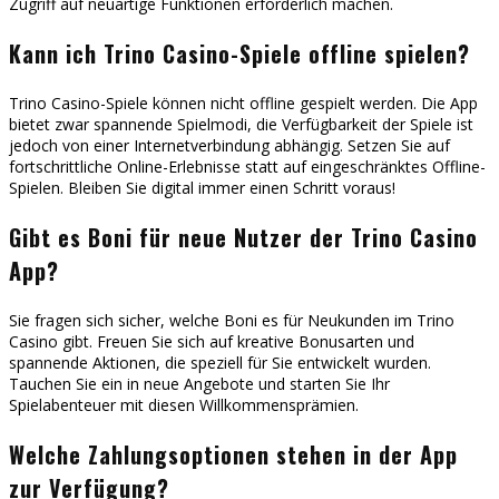
Zugriff auf neuartige Funktionen erforderlich machen.
Kann ich Trino Casino-Spiele offline spielen?
Trino Casino-Spiele können nicht offline gespielt werden. Die App
bietet zwar spannende Spielmodi, die Verfügbarkeit der Spiele ist
jedoch von einer Internetverbindung abhängig. Setzen Sie auf
fortschrittliche Online-Erlebnisse statt auf eingeschränktes Offline-
Spielen. Bleiben Sie digital immer einen Schritt voraus!
Gibt es Boni für neue Nutzer der Trino Casino
App?
Sie fragen sich sicher, welche Boni es für Neukunden im Trino
Casino gibt. Freuen Sie sich auf kreative Bonusarten und
spannende Aktionen, die speziell für Sie entwickelt wurden.
Tauchen Sie ein in neue Angebote und starten Sie Ihr
Spielabenteuer mit diesen Willkommensprämien.
Welche Zahlungsoptionen stehen in der App
zur Verfügung?