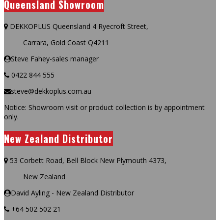
Queensland Showroom
DEKKOPLUS Queensland 4 Ryecroft Street,
Carrara, Gold Coast Q4211
Steve Fahey-sales manager
0422 844 555
steve@dekkoplus.com.au
Notice: Showroom visit or product collection is by appointment
only.
New Zealand Distributor
53 Corbett Road, Bell Block New Plymouth 4373,
New Zealand
David Ayling - New Zealand Distributor
+64 502 502 21