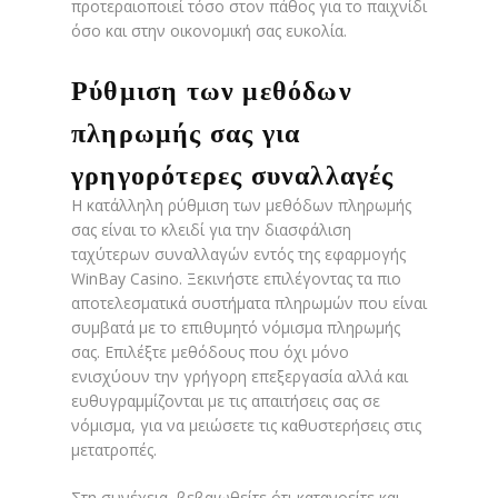
προτεραιοποιεί τόσο στον πάθος για το παιχνίδι
όσο και στην οικονομική σας ευκολία.
Ρύθμιση των μεθόδων
πληρωμής σας για
γρηγορότερες συναλλαγές
Η κατάλληλη ρύθμιση των μεθόδων πληρωμής
σας είναι το κλειδί για την διασφάλιση
ταχύτερων συναλλαγών εντός της εφαρμογής
WinBay Casino. Ξεκινήστε επιλέγοντας τα πιο
αποτελεσματικά συστήματα πληρωμών που είναι
συμβατά με το επιθυμητό νόμισμα πληρωμής
σας. Επιλέξτε μεθόδους που όχι μόνο
ενισχύουν την γρήγορη επεξεργασία αλλά και
ευθυγραμμίζονται με τις απαιτήσεις σας σε
νόμισμα, για να μειώσετε τις καθυστερήσεις στις
μετατροπές.
Στη συνέχεια, βεβαιωθείτε ότι κατανοείτε και