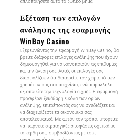
απλοποιήσετε αυτό το ζωτικό βήμα.
Εξέταση των επιλογών
ανάληψης της εφαρμογής
WinBay Casino
Εξερευνώντας την εφαρμογή WinBay Casino, θα
βρείτε διάφορες επιλογές ανάληψης που έχουν
δημιουργηθεί για να ικανοποιούν τις επιθυμίες
και την άνεση σας. Αυτές οι επιλογές σας
διασφαλίζουν ότι διατηρείτε τον χειρισμό των
χρημάτων σας στα παιχνίδια, ενώ παράλληλα
αξιοποιείτε την τεχνολογία αιχμής. Η εφαρμογή
προσφέρει ξεκάθαρη εικόνα των ορίων
ανάληψης, επιτρέποντάς σας να σχεδιάζετε και
να διαχειρίζεστε τα οικονομικά σας
αποτελεσματικά. Με αυτόν τον τρόπο, μπορείτε
να παίρνετε στρατηγικές αποφάσεις σχετικά με
τα κέρδη σας, συμβαδίζοντας με τους
οικονομικούς σας στόχους.