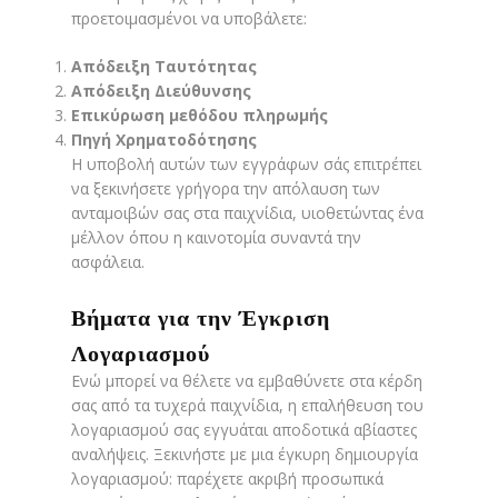
προετοιμασμένοι να υποβάλετε:
Απόδειξη Ταυτότητας
Απόδειξη Διεύθυνσης
Επικύρωση μεθόδου πληρωμής
Πηγή Χρηματοδότησης
Η υποβολή αυτών των εγγράφων σάς επιτρέπει
να ξεκινήσετε γρήγορα την απόλαυση των
ανταμοιβών σας στα παιχνίδια, υιοθετώντας ένα
μέλλον όπου η καινοτομία συναντά την
ασφάλεια.
Βήματα για την Έγκριση
Λογαριασμού
Ενώ μπορεί να θέλετε να εμβαθύνετε στα κέρδη
σας από τα τυχερά παιχνίδια, η επαλήθευση του
λογαριασμού σας εγγυάται αποδοτικά αβίαστες
αναλήψεις. Ξεκινήστε με μια έγκυρη δημιουργία
λογαριασμού: παρέχετε ακριβή προσωπικά