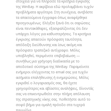
στοιχεία για να πληροίτε τα κριτήρια έγκρισης
της WinBay. Η ακρίβεια εδώ προλαμβάνει τυχόν
προβλήματα αργότερα. Στη συνέχεια, ανεβάστε
τα απαιτούμενα έγγραφα όπως αναφέρθηκε
προηγουμένως. Ελέγξτε ξανά ότι οι σαρώσεις
είναι πεντακάθαρες, εξασφαλίζοντας ότι δεν
υπάρχει λόγος για καθυστερήσεις. Τα κριτήρια
έγκρισης απαιτούν πρόσφατη ταυτότητα,
απόδειξη διεύθυνσης και ίσως ακόμη και
πρόσφατο τραπεζικό αντίγραφο. Μόλις
υποβληθεί, περιμένετε επιβεβαίωση —
συνήθως μια γρήγορη διαδικασία με το
αποδοτικό σύστημα της WinBay. Παραμείνετε
ενήμεροι ελέγχοντας το email σας για τυχόν
αιτήματα επαλήθευσης ή ενημερώσεις. Μόλις
εγκριθεί ο λογαριασμός σας, θα έχετε
γρηγορότερες και αβίαστες αναλήψεις, δίνοντάς
σας να επικεντρωθείτε στην πλήρη απόλαυση
της στρατηγικής νίκης σας. Υιοθετήστε αυτό το
σοφό βήμα για ομαλή πρόοδο στα τυχερά
παιχνίδια.