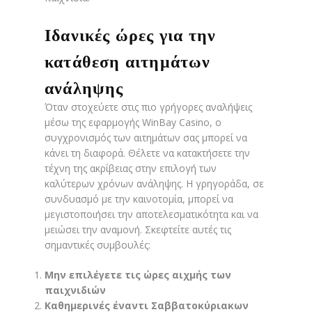
Ιδανικές ώρες για την
κατάθεση αιτημάτων
ανάληψης
Όταν στοχεύετε στις πιο γρήγορες αναλήψεις
μέσω της εφαρμογής WinBay Casino, ο
συγχρονισμός των αιτημάτων σας μπορεί να
κάνει τη διαφορά. Θέλετε να κατακτήσετε την
τέχνη της ακρίβειας στην επιλογή των
καλύτερων χρόνων ανάληψης. Η γρηγοράδα, σε
συνδυασμό με την καινοτομία, μπορεί να
μεγιστοποιήσει την αποτελεσματικότητα και να
μειώσει την αναμονή. Σκεφτείτε αυτές τις
σημαντικές συμβουλές:
Μην επιλέγετε τις ώρες αιχμής των
παιχνιδιών
Καθημερινές έναντι Σαββατοκύριακων