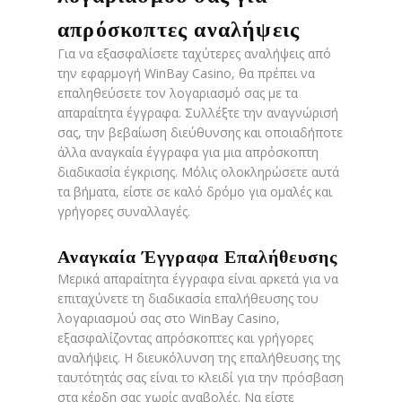
απρόσκοπτες αναλήψεις
Για να εξασφαλίσετε ταχύτερες αναλήψεις από
την εφαρμογή WinBay Casino, θα πρέπει να
επαληθεύσετε τον λογαριασμό σας με τα
απαραίτητα έγγραφα. Συλλέξτε την αναγνώρισή
σας, την βεβαίωση διεύθυνσης και οποιαδήποτε
άλλα αναγκαία έγγραφα για μια απρόσκοπτη
διαδικασία έγκρισης. Μόλις ολοκληρώσετε αυτά
τα βήματα, είστε σε καλό δρόμο για ομαλές και
γρήγορες συναλλαγές.
Αναγκαία Έγγραφα Επαλήθευσης
Μερικά απαραίτητα έγγραφα είναι αρκετά για να
επιταχύνετε τη διαδικασία επαλήθευσης του
λογαριασμού σας στο WinBay Casino,
εξασφαλίζοντας απρόσκοπτες και γρήγορες
αναλήψεις. Η διευκόλυνση της επαλήθευσης της
ταυτότητάς σας είναι το κλειδί για την πρόσβαση
στα κέρδη σας χωρίς αναβολές. Να είστε