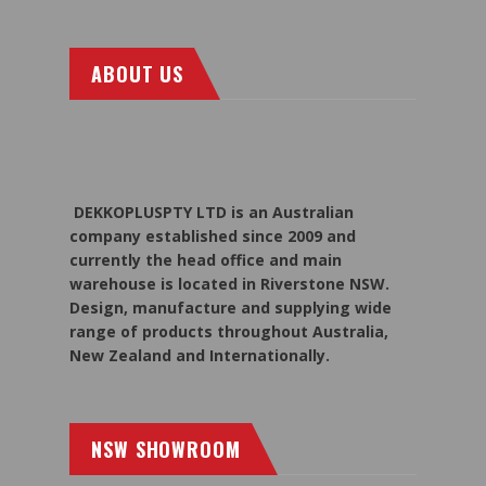
ABOUT US
DEKKOPLUSPTY LTD is an Australian
company established since 2009 and
currently the head office and main
warehouse is located in Riverstone NSW.
Design, manufacture and supplying wide
range of products throughout Australia,
New Zealand and Internationally.
NSW SHOWROOM