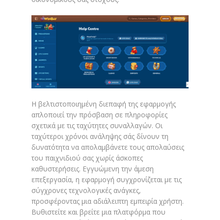
Η βελτιστοποιημένη διεπαφή της εφαρμογής
απλοποιεί την πρόσβαση σε πληροφορίες
σχετικά με τις ταχύτητες συναλλαγών. Οι
ταχύτεροι χρόνοι ανάληψης σάς δίνουν τη
δυνατότητα να απολαμβάνετε τους απολαύσεις
του παιχνιδιού σας χωρίς άσκοπες
καθυστερήσεις. Εγγυώμενη την άμεση
επεξεργασία, η εφαρμογή συγχρονίζεται με τις
σύγχρονες τεχνολογικές ανάγκες,
προσφέροντας μια αδιάλειπτη εμπειρία χρήστη.
Βυθιστείτε και βρείτε μια πλατφόρμα που