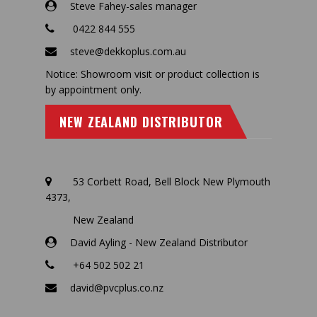
Steve Fahey-sales manager
0422 844 555
steve@dekkoplus.com.au
Notice: Showroom visit or product collection is
by appointment only.
NEW ZEALAND DISTRIBUTOR
53 Corbett Road, Bell Block New Plymouth
4373,
New Zealand
David Ayling - New Zealand Distributor
+64 502 502 21
david@pvcplus.co.nz