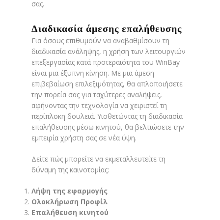
σας.
Διαδικασία άμεσης επαλήθευσης
Για όσους επιθυμούν να αναβαθμίσουν τη
διαδικασία ανάληψης, η χρήση των λειτουργιών
επεξεργασίας κατά προτεραιότητα του WinBay
είναι μια έξυπνη κίνηση. Με μια άμεση
επιβεβαίωση επιλεξιμότητας, θα απλοποιήσετε
την πορεία σας για ταχύτερες αναλήψεις,
αφήνοντας την τεχνολογία να χειριστεί τη
περίπλοκη δουλειά. Υιοθετώντας τη διαδικασία
επαλήθευσης μέσω κινητού, θα βελτιώσετε την
εμπειρία χρήστη σας σε νέα ύψη.
Δείτε πώς μπορείτε να εκμεταλλευτείτε τη
δύναμη της καινοτομίας:
Λήψη της εφαρμογής
Ολοκλήρωση Προφίλ
Επαλήθευση κινητού