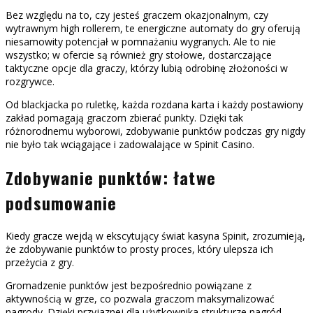
Bez względu na to, czy jesteś graczem okazjonalnym, czy
wytrawnym high rollerem, te energiczne automaty do gry oferują
niesamowity potencjał w pomnażaniu wygranych. Ale to nie
wszystko; w ofercie są również gry stołowe, dostarczające
taktyczne opcje dla graczy, którzy lubią odrobinę złożoności w
rozgrywce.
Od blackjacka po ruletkę, każda rozdana karta i każdy postawiony
zakład pomagają graczom zbierać punkty. Dzięki tak
różnorodnemu wyborowi, zdobywanie punktów podczas gry nigdy
nie było tak wciągające i zadowalające w Spinit Casino.
Zdobywanie punktów: łatwe
podsumowanie
Kiedy gracze wejdą w ekscytujący świat kasyna Spinit, zrozumieją,
że zdobywanie punktów to prosty proces, który ulepsza ich
przeżycia z gry.
Gromadzenie punktów jest bezpośrednio powiązane z
aktywnością w grze, co pozwala graczom maksymalizować
nagrody. Dzięki przyjaznej dla użytkownika strukturze nagród