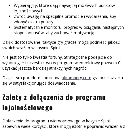
Wybieraj gry, które dają najwięcej możliwych punktów
lojalnościowych.
Zwróć uwagę na specjalne promocje i wydarzenia, aby
zdobyć ekstra punkty.
Systematycznie monitoruj progres w osiąganiu następnych
stopni bonusów, aby zachować motywację.
Dzięki dostosowanej taktyce gry gracze mogą podnieść jakość
swoich wrażeń w kasynie Spinit.
Nie jest to tylko kwestia fortuny. Strategiczne podejście do
wyboru gier i uczestnictwo w program wiernościowy pozwolą Ci
uzyskać jeszcze bardziej atrakcyjnych nagród.
Dzięki tym poradom codzienna
bloomberg.com
gra przekształca
się w satysfakcjonującą doświadczenie.
Zalety z dołączenia do programu
lojalnościowego
Dołączenie do programu wiernościowego w kasynie Spinit
zapewnia wiele korzyści, które mogą istotnie poprawić wrażenia z