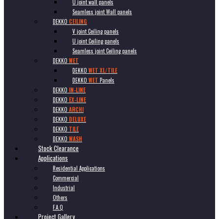
U joint wall panels
Seamless joint Wall panels
DEKKO
CEILING
V joint Ceiling panels
U joint Ceiling panels
Seamless joint Ceiling panels
DEKKO
WET
DEKKO
WET XL/TILE
DEKKO
WET
Panels
DEKKO
IN-LINE
DEKKO
EX-LINE
DEKKO
ARCHI
DEKKO
DELUXE
DEKKO
TILE
DEKKO
WASH
Stock Clearance
Applications
Residential Applications
Commercial
Industrial
Others
F.A.Q
Project Gallery