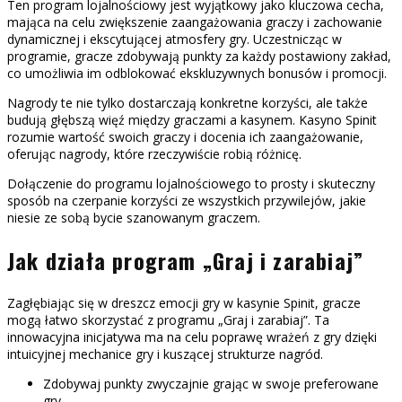
Ten program lojalnościowy jest wyjątkowy jako kluczowa cecha,
mająca na celu zwiększenie zaangażowania graczy i zachowanie
dynamicznej i ekscytującej atmosfery gry. Uczestnicząc w
programie, gracze zdobywają punkty za każdy postawiony zakład,
co umożliwia im odblokować ekskluzywnych bonusów i promocji.
Nagrody te nie tylko dostarczają konkretne korzyści, ale także
budują głębszą więź między graczami a kasynem. Kasyno Spinit
rozumie wartość swoich graczy i docenia ich zaangażowanie,
oferując nagrody, które rzeczywiście robią różnicę.
Dołączenie do programu lojalnościowego to prosty i skuteczny
sposób na czerpanie korzyści ze wszystkich przywilejów, jakie
niesie ze sobą bycie szanowanym graczem.
Jak działa program „Graj i zarabiaj”
Zagłębiając się w dreszcz emocji gry w kasynie Spinit, gracze
mogą łatwo skorzystać z programu „Graj i zarabiaj”. Ta
innowacyjna inicjatywa ma na celu poprawę wrażeń z gry dzięki
intuicyjnej mechanice gry i kuszącej strukturze nagród.
Zdobywaj punkty zwyczajnie grając w swoje preferowane
gry.