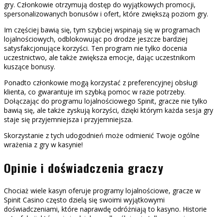
gry. Członkowie otrzymują dostęp do wyjątkowych promocji,
spersonalizowanych bonusów i ofert, które zwiększą poziom gry.
Im częściej bawią się, tym szybciej wspinają się w programach
lojalnościowych, odblokowując po drodze jeszcze bardziej
satysfakcjonujące korzyści. Ten program nie tylko docenia
uczestnictwo, ale także zwiększa emocje, dając uczestnikom
kuszące bonusy.
Ponadto członkowie mogą korzystać z preferencyjnej obsługi
klienta, co gwarantuje im szybką pomoc w razie potrzeby.
Dołączając do programu lojalnościowego Spinit, gracze nie tylko
bawią się, ale także zyskują korzyści, dzięki którym każda sesja gry
staje się przyjemniejsza i przyjemniejsza.
Skorzystanie z tych udogodnień może odmienić Twoje ogólne
wrażenia z gry w kasynie!
Opinie i doświadczenia graczy
Chociaż wiele kasyn oferuje programy lojalnościowe, gracze w
Spinit Casino często dzielą się swoimi wyjątkowymi
doświadczeniami, które naprawdę odróżniają to kasyno. Historie