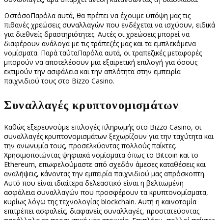
ΩστόσοΠαρόλα αυτά, θα πρέπει να έχουμε υπόψη μας τις
πιθανές χρεώσεις συναλλαγών που ενδέχεται να ισχύουν, ειδικά
για διεθνείς δραστηριότητες. Αυτές οι χρεώσεις μπορεί να
διαφέρουν ανάλογα με τις τράπεζές μας και τα εμπλεκόμενα
νομίσματα. Παρά ταύταΠαρόλα αυτά, οι τραπεζικές μεταφορές
μπορούν να αποτελέσουν μια εξαιρετική επιλογή για όσους
εκτιμούν την ασφάλεια και την απλότητα στην εμπειρία
παιχνιδιού τους στο Bizzo Casino.
Συναλλαγές κρυπτονομισμάτων
Καθώς εξερευνούμε επιλογές πληρωμής στο Bizzo Casino, οι
συναλλαγές κρυπτονομισμάτων ξεχωρίζουν για την ταχύτητα και
την ανωνυμία τους, προσελκύοντας πολλούς παίκτες.
Χρησιμοποιώντας ψηφιακά νομίσματα όπως το Bitcoin και το
Ethereum, επωφελούμαστε από σχεδόν άμεσες καταθέσεις και
αναλήψεις, κάνοντας την εμπειρία παιχνιδιού μας απρόσκοπτη.
Αυτό που είναι ιδιαίτερα δελεαστικό είναι η βελτιωμένη
ασφάλεια συναλλαγών που προσφέρουν τα κρυπτονομίσματα,
κυρίως λόγω της τεχνολογίας blockchain. Αυτή η καινοτομία
επιτρέπει ασφαλείς, διαφανείς συναλλαγές, προστατεύοντας