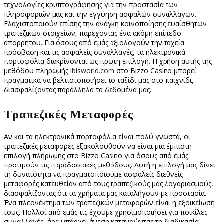
τεχνολογίες κρυπτογράφησης για την προστασία των
πληροφοριών μας και την εγγύηση ασφαλών συναλλαγών.
Ελαχιστοποιούν επίσης την ανάγκη κοινοποίησης ευαίσθητων
τραπεζικών στοιχείων, παρέχοντας ένα ακόμη επίπεδο
απορρήτου. Για όσους από εμάς αξιολογούν την ταχεία
πρόσβαση και τις ασφαλείς συναλλαγές, τα ηλεκτρονικά
πορτοφόλια διακρίνονται ως πρώτη επιλογή. Η χρήση αυτής της
μεθόδου πληρωμής
ibisworld.com
στο Bizzo Casino μπορεί
πραγματικά να βελτιστοποιήσει το ταξίδι μας στο παιχνίδι,
διασφαλίζοντας παράλληλα τα δεδομένα μας.
Τραπεζικές Μεταφορές
Αν και τα ηλεκτρονικά πορτοφόλια είναι πολύ γνωστά, οι
τραπεζικές μεταφορές εξακολουθούν να είναι μια έμπιστη
επιλογή πληρωμής στο Bizzo Casino για όσους από εμάς
προτιμούν τις παραδοσιακές μεθόδους. Αυτή η επιλογή μας δίνει
τη δυνατότητα να πραγματοποιούμε ασφαλείς διεθνείς
μεταφορές κατευθείαν από τους τραπεζικούς μας λογαριασμούς,
διασφαλίζοντας ότι τα χρήματά μας καταλήγουν με προστασία.
Ένα πλεονέκτημα των τραπεζικών μεταφορών είναι η εξοικείωσή
τους. Πολλοί από εμάς τις έχουμε χρησιμοποιήσει για ποικίλες
συναλλαγές, άρα υπάρχει άνεση κατανοώντας τη διαδικασία.