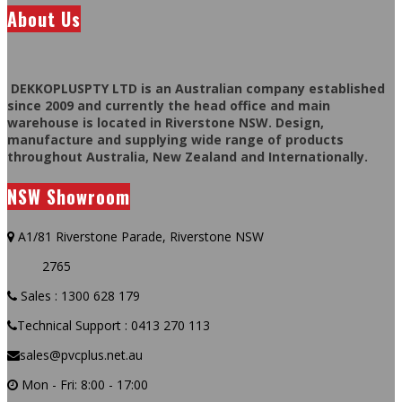
About Us
DEKKOPLUSPTY LTD is an Australian company established
since 2009 and currently the head office and main
warehouse is located in Riverstone NSW. Design,
manufacture and supplying wide range of products
throughout Australia, New Zealand and Internationally.
NSW Showroom
A1/81 Riverstone Parade, Riverstone NSW
2765
Sales : 1300 628 179
Technical Support : 0413 270 113
sales@pvcplus.net.au
Mon - Fri: 8:00 - 17:00