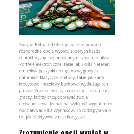
Kasyno Betonred oferuje polskim graczom
różnorodne opcje wypłat, z których każda
charakteryzuje się odmiennym czasem realizacji.
Portfele elektroniczne, takie jak Skrill i Neteller,
umożliwiają szybki dostęp do wygranych,
natomiast klasyczne metody, takie jak karty
kredytowe i przelewy bankowe, wydłużają ten
proces. Zrozumienie tych różnic jest istotne dla
graczy, którzy chcą poprawić swoje
doświadczenia. Jednak na szybkość wypłat może
oddziaływać kilka czynników, co rodzi pytania o
to, jak efektywnie z nich korzystać.
Zrozumienie opcji wypłat w