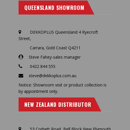
QUEENSLAND SHOWROOM
DEKKOPLUS Queensland 4 Ryecroft
Street,
Carrara, Gold Coast Q4211
Steve Fahey-sales manager
0422 844 555
steve@dekkoplus.com.au
Notice: Showroom visit or product collection is
by appointment only.
NEW ZEALAND DISTRIBUTOR
53 Corbett Road, Bell Block New Plymouth