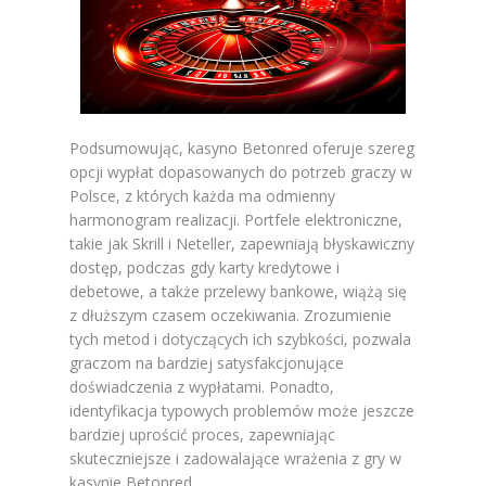
Podsumowując, kasyno Betonred oferuje szereg
opcji wypłat dopasowanych do potrzeb graczy w
Polsce, z których każda ma odmienny
harmonogram realizacji. Portfele elektroniczne,
takie jak Skrill i Neteller, zapewniają błyskawiczny
dostęp, podczas gdy karty kredytowe i
debetowe, a także przelewy bankowe, wiążą się
z dłuższym czasem oczekiwania. Zrozumienie
tych metod i dotyczących ich szybkości, pozwala
graczom na bardziej satysfakcjonujące
doświadczenia z wypłatami. Ponadto,
identyfikacja typowych problemów może jeszcze
bardziej uprościć proces, zapewniając
skuteczniejsze i zadowalające wrażenia z gry w
kasynie Betonred.