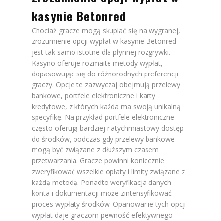
kasynie Betonred
Chociaż gracze mogą skupiać się na wygranej,
zrozumienie opcji wypłat w kasynie Betonred
jest tak samo istotne dla płynnej rozgrywki.
Kasyno oferuje rozmaite metody wypłat,
dopasowując się do różnorodnych preferencji
graczy. Opcje te zazwyczaj obejmują przelewy
bankowe, portfele elektroniczne i karty
kredytowe, z których każda ma swoją unikalną
specyfikę. Na przykład portfele elektroniczne
często oferują bardziej natychmiastowy dostęp
do środków, podczas gdy przelewy bankowe
mogą być związane z dłuższym czasem
przetwarzania. Gracze powinni koniecznie
zweryfikować wszelkie opłaty i limity związane z
każdą metodą. Ponadto weryfikacja danych
konta i dokumentacji może zintensyfikować
proces wypłaty środków. Opanowanie tych opcji
wypłat daje graczom pewność efektywnego