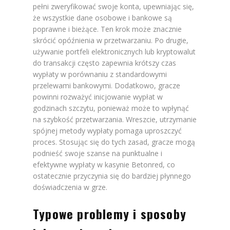
pełni zweryfikować swoje konta, upewniając się,
że wszystkie dane osobowe i bankowe są
poprawne i bieżące. Ten krok może znacznie
skrócić opóźnienia w przetwarzaniu. Po drugie,
używanie portfeli elektronicznych lub kryptowalut
do transakcji często zapewnia krótszy czas
wypłaty w porównaniu z standardowymi
przelewami bankowymi. Dodatkowo, gracze
powinni rozważyć inicjowanie wypłat w
godzinach szczytu, ponieważ może to wpłynąć
na szybkość przetwarzania. Wreszcie, utrzymanie
spójnej metody wypłaty pomaga uproszczyć
proces. Stosując się do tych zasad, gracze mogą
podnieść swoje szanse na punktualne i
efektywne wypłaty w kasynie Betonred, co
ostatecznie przyczynia się do bardziej płynnego
doświadczenia w grze.
Typowe problemy i sposoby